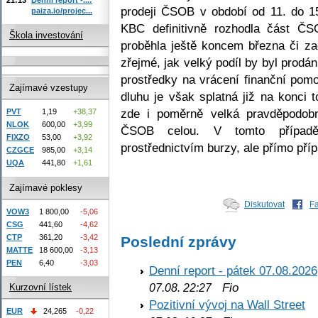
prodeji ČSOB v období od 11. do 1
paiza.io/projec...
KBC definitivně rozhodla část ČS
Škola investování
proběhla ještě koncem března či z
zřejmé, jak velký podíl by byl prodá
prostředky na vrácení finanční pom
Zajímavé vzestupy
dluhu je však splatná již na konci 
zde i poměrně velká pravděpodob
PVT
1,19
+38,37
NLOK
600,00
+3,99
ČSOB celou. V tomto případě
FIXZO
53,00
+3,92
prostřednictvím burzy, ale přímo př
CZGCE
985,00
+3,14
UQA
441,80
+1,61
Zajímavé poklesy
Diskutovat
F
VOW3
1 800,00
-5,06
CSG
441,60
-4,62
CTP
361,20
-3,42
Poslední zprávy
MATTE
18 600,00
-3,13
PEN
6,40
-3,03
Denní report - pátek 07.08.2026
Fio
07.08. 22:27
Kurzovní lístek
Pozitivní vývoj na Wall Street
EUR
24,265
-0,22