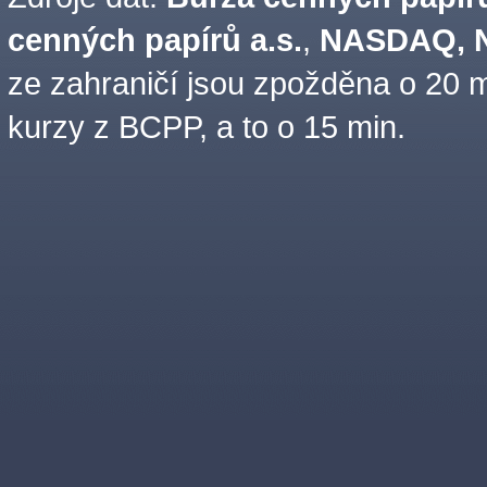
cenných papírů a.s.
,
NASDAQ, N
ze zahraničí jsou zpožděna o 20 m
kurzy z BCPP, a to o 15 min.