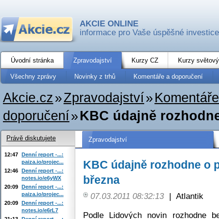
AKCIE ONLINE
informace pro Vaše úspěšné investice
Úvodní stránka
Zpravodajství
Kurzy CZ
Kurzy světový
Všechny zprávy
Novinky z trhů
Komentáře a doporučení
Akcie.cz
»
Zpravodajství
»
Komentáře
doporučení
»
KBC údajně rozhodne
Právě diskutujete
Zpravodajství
12:47
Denní report -...:
KBC údajně rozhodne o p
paiza.io/projec...
12:46
Denní report -...:
března
notes.io/e6yWX
20:09
Denní report -...:
paiza.io/projec...
07.03.2011 08:32:13
|
Atlantik
20:09
Denní report -...:
notes.io/e6rL7
Podle Lidových novin rozhodne b
21:13
Denní report -...: