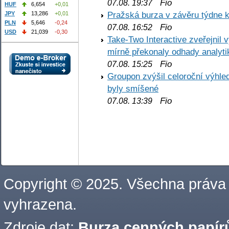
Fio
07.08. 19:37
HUF
6,654
+0,01
Pražská burza v závěru týdne k
JPY
13,286
+0,01
PLN
5,646
-0,24
Fio
07.08. 16:52
USD
21,039
-0,30
Take-Two Interactive zveřejnil 
mírně překonaly odhady analyti
Fio
07.08. 15:25
Groupon zvýšil celoroční výhl
byly smíšené
Fio
07.08. 13:39
Copyright © 2025. Všechna práva
vyhrazena.
Zdroje dat:
Burza cenných papírů