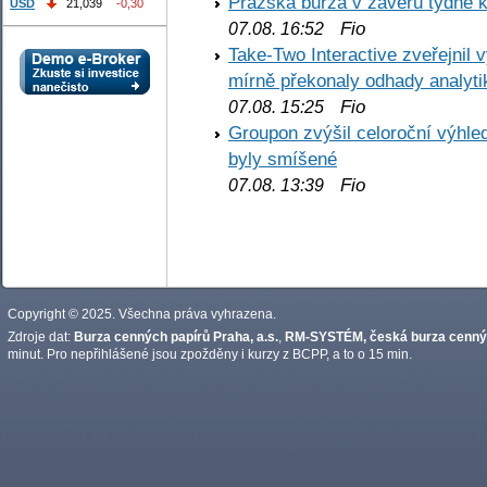
Pražská burza v závěru týdne k
USD
21,039
-0,30
Fio
07.08. 16:52
Take-Two Interactive zveřejnil 
mírně překonaly odhady analyti
Fio
07.08. 15:25
Groupon zvýšil celoroční výhl
byly smíšené
Fio
07.08. 13:39
Copyright © 2025. Všechna práva vyhrazena.
Zdroje dat:
Burza cenných papírů Praha, a.s.
,
RM-SYSTÉM, česká burza cennýc
minut. Pro nepřihlášené jsou zpožděny i kurzy z BCPP, a to o 15 min.