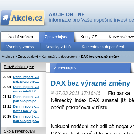
AKCIE ONLINE
informace pro Vaše úspěšné investice
Úvodní stránka
Zpravodajství
Kurzy CZ
Kurzy světový
Všechny zprávy
Novinky z trhů
Komentáře a doporučení
Akcie.cz
»
Zpravodajství
»
Komentáře a doporučení
»
DAX bez výrazné změny
Právě diskutujete
Zpravodajství
20:09
Denní report -...:
DAX bez výrazné změny
paiza.io/projec...
20:09
Denní report -...:
notes.io/e6rL7
07.03.2011 17:18:46
|
Fio banka
21:13
Denní report -...:
Německý index DAX smazal již běh
paiza.io/projec...
obědě pokračoval v růstu.
21:12
Denní report -...:
notes.io/e6qyW
20:15
Denní report -...:
paiza.io/projec...
Nákupní nadšení zchladil až negativ
Škola investování
DAX se krátce před koncem obchod