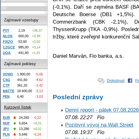
(-0,1%). Daří se zejména BASF (
Deutsche Boerse (DB1 +1,5%).
Zajímavé vzestupy
Commerzbank (CBK -2,1%), D
ThyssenKrupp (TKA -0,9%). Posledně
PVT
1,19
+38,37
tržby, které zveřejnil konkurenční Sa
NLOK
600,00
+3,99
FIXZO
53,00
+3,92
CZGCE
985,00
+3,14
UQA
441,80
+1,61
Daniel Marván, Fio banka, a.s.
Zajímavé poklesy
VOW3
1 800,00
-5,06
CSG
441,60
-4,62
Diskutovat
F
CTP
361,20
-3,42
MATTE
18 600,00
-3,13
Poslední zprávy
PEN
6,40
-3,03
Kurzovní lístek
Denní report - pátek 07.08.2026
Fio
07.08. 22:27
EUR
24,265
-0,22
HUF
6,654
+0,01
Pozitivní vývoj na Wall Street
JPY
13,286
+0,01
Fio
07.08. 19:37
PLN
5,646
-0,24