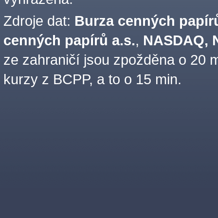
Zdroje dat:
Burza cenných papírů
cenných papírů a.s.
,
NASDAQ, N
ze zahraničí jsou zpožděna o 20 m
kurzy z BCPP, a to o 15 min.