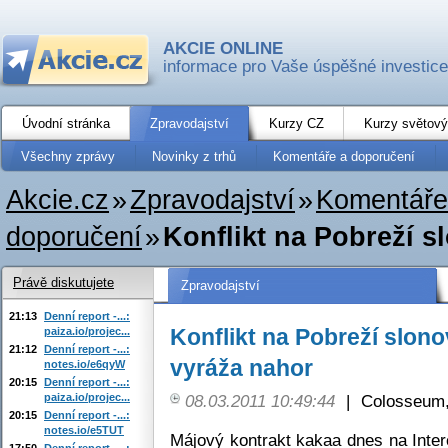
AKCIE ONLINE
informace pro Vaše úspěšné investice
Úvodní stránka
Zpravodajství
Kurzy CZ
Kurzy světový
Všechny zprávy
Novinky z trhů
Komentáře a doporučení
Akcie.cz
»
Zpravodajství
»
Komentáře
doporučení
»
Konflikt na Pobreží sl
Právě diskutujete
Zpravodajství
21:13
Denní report -...:
Konflikt na Pobreží slono
paiza.io/projec...
21:12
Denní report -...:
vyráža nahor
notes.io/e6qyW
20:15
Denní report -...:
paiza.io/projec...
08.03.2011 10:49:44
|
Colosseum,
20:15
Denní report -...:
notes.io/e5TUT
Májový kontrakt kakaa dnes na Inter
17:50
Denní report -...: