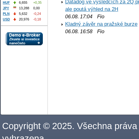
Datadog ve výsledcích za 2Q př
HUF
6,655
+0,35
ale poutá výhled na 2H
JPY
13,288
0,00
PLN
5,632
-0,24
Fio
06.08. 17:04
USD
20,976
-0,18
Kladný závěr na pražské burze
Fio
06.08. 16:58
Copyright © 2025. Všechna práva
vyhrazena.