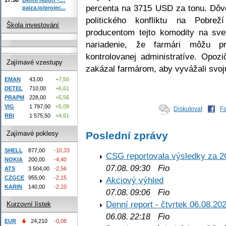
percenta na 3715 USD za tonu. Dôv
paiza.io/projec...
politického konfliktu na Pobrež
Škola investování
producentom tejto komodity na sve
nariadenie, že farmári môžu 
kontrolovanej administratíve. Opoz
Zajímavé vzestupy
zakázal farmárom, aby vyvážali svoj
EMAN
43,00
+7,50
DETEL
710,00
+6,61
PRAPM
228,00
+5,56
VIG
1 797,00
+5,09
Diskutovat
F
RBI
1 575,50
+4,61
Zajímavé poklesy
Poslední zprávy
SHELL
877,00
-10,33
CSG reportovala výsledky za 2
NOKIA
200,00
-4,40
Fio
07.08. 09:30
ATS
3 504,00
-2,56
CZGCE
955,00
-2,15
Akciový výhled
KARIN
140,00
-2,10
Fio
07.08. 09:06
Denní report - čtvrtek 06.08.20
Kurzovní lístek
Fio
06.08. 22:18
EUR
24,210
-0,08