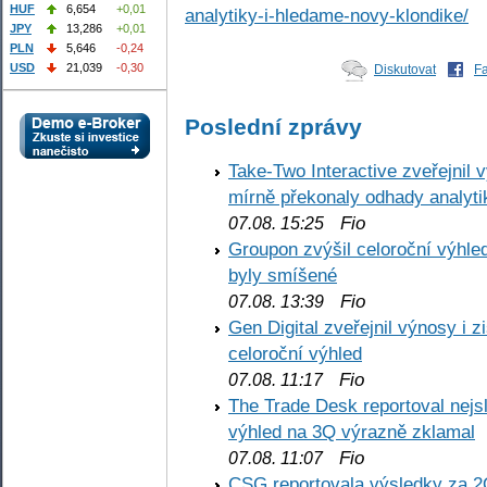
HUF
6,654
+0,01
analytiky-i-hledame-novy-klondike/
JPY
13,286
+0,01
PLN
5,646
-0,24
USD
21,039
-0,30
Diskutovat
F
Poslední zprávy
Take-Two Interactive zveřejnil 
mírně překonaly odhady analyti
Fio
07.08. 15:25
Groupon zvýšil celoroční výhl
byly smíšené
Fio
07.08. 13:39
Gen Digital zveřejnil výnosy i 
celoroční výhled
Fio
07.08. 11:17
The Trade Desk reportoval nejs
výhled na 3Q výrazně zklamal
Fio
07.08. 11:07
CSG reportovala výsledky za 2