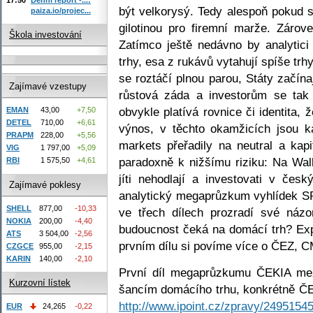
být velkorysý. Tedy alespoň pokud 
paiza.io/projec...
gilotinou pro firemní marže. Záro
Škola investování
Zatímco ještě nedávno by analytici 
trhy, esa z rukávů vytahují spíše t
se roztáčí plnou parou, Státy začín
Zajímavé vzestupy
růstová záda a investorům se tak
obvykle platívá rovnice či identita, 
EMAN
43,00
+7,50
DETEL
710,00
+6,61
výnos, v těchto okamžicích jsou k
PRAPM
228,00
+5,56
markets přeřadily na neutral a ka
VIG
1 797,00
+5,09
paradoxně k nižšímu riziku: Na Wal
RBI
1 575,50
+4,61
jíti nehodlají a investovati v čes
Zajímavé poklesy
analytický megaprůzkum vyhlídek 
SHELL
877,00
-10,33
ve třech dílech prozradí své náz
NOKIA
200,00
-4,40
budoucnost čeká na domácí trh? Expe
ATS
3 504,00
-2,56
prvním dílu si povíme více o ČEZ, C
CZGCE
955,00
-2,15
KARIN
140,00
-2,10
První díl megaprůzkumu ČEKIA mez
Kurzovní lístek
šancím domácího trhu, konkrétně Č
http://www.ipoint.cz/zpravy/24951545
EUR
24,265
-0,22