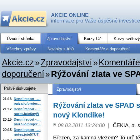
AKCIE ONLINE
informace pro Vaše úspěšné investice
Úvodní stránka
Zpravodajství
Kurzy CZ
Kurzy světový
Všechny zprávy
Novinky z trhů
Komentáře a doporučení
Akcie.cz
»
Zpravodajství
»
Komentáře
doporučení
»
Rýžování zlata ve SPA
Právě diskutujete
Zpravodajství
21:13
Denní report -...:
Rýžování zlata ve SPAD s
paiza.io/projec...
21:12
Denní report -...:
nový Klondike!
notes.io/e6qyW
20:15
Denní report -...:
paiza.io/projec...
08.03.2011 13:24:00
|
ČEKIA, a. s
20:15
Denní report -...:
notes.io/e5TUT
Březen, za kamna vlezem? To určitě 
17:50
Denní report -...: