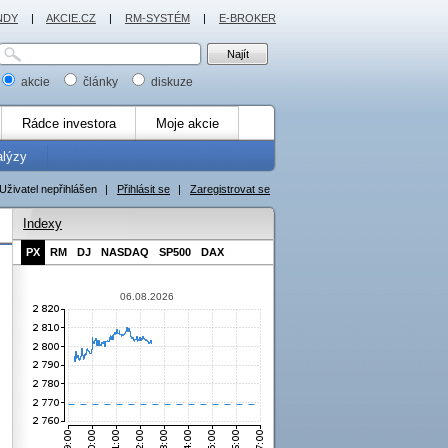
NDY
|
AKCIE.CZ
|
RM-SYSTÉM
|
E-BROKER
akcie
články
diskuze
Rádce investora
Moje akcie
alýzy
Uživatel nepřihlášen
|
Přihlásit se
|
Zaregistrovat se
Indexy
PX
RM
DJ
NASDAQ
SP500
DAX
06.08.2026