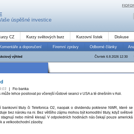
FIOFO
E
Vaše úspěšné investice
urzy CZ
Kurzy světových burz
Kurzovní lístek
Diskuse
Komentáře a doporučení
Firemní zprávy
Odborné články
An
Akciový výhled
Čtvrtek 6.8.2026 12:30
ed
9:03
|
Fio banka
může lehce posilovat po včerejší růstové seanci v USA a té dnešním v Asii.
í bankovní tituly či Telefonica O2, naopak o dividendu poklesne NWR, které se
uje bez nároku na ni. Bez většího zájmu mohou být komoditní tituly, když světové
 stagnují nebo mírně klesají. V odpoledních hodinách nás čekají pouze americká
ék a velkoobchodní zásoby.