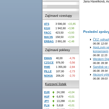
Jana Havelková, mak
Zajímavé vzestupy
ATS
3 596,00
+15,85
KGH
1 942,60
+3,98
Poslední zpráv
FACC
423,50
+3,93
MACIN
158,50
+3,59
ČEZ: odhad
ERBAG
2 891,00
+2,48
06.08. 12:00
AppLovin ve
Zajímavé poklesy
konsensem
06.08. 11:15
EMAN
40,00
-4,76
Western Digi
CZGCE
976,00
-3,56
06.08. 09:38
Sandisk ve 
RWE
1 355,00
-2,84
06.08. 09:34
PILLE
107,00
-2,73
Akciový výh
NOKIA
209,20
-2,70
06.08. 09:03
Kurzovní lístek
EUR
24,190
+0,04
HUF
6,679
+0,01
JPY
13,288
+0,44
PLN
5,618
+0,01