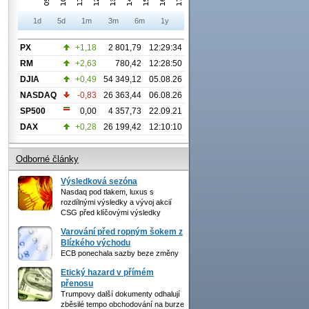
1d
5d
1m
3m
6m
1y
PX
+1,18
2 801,79
12:29:34
RM
+2,63
780,42
12:28:50
DJIA
+0,49
54 349,12
05.08.26
NASDAQ
-0,83
26 363,44
06.08.26
SP500
0,00
4 357,73
22.09.21
DAX
+0,28
26 199,42
12:10:10
Odborné články
Výsledková sezóna
Nasdaq pod tlakem, luxus s
rozdílnými výsledky a vývoj akcií
CSG před klíčovými výsledky
Varování před ropným šokem z
Blízkého východu
ECB ponechala sazby beze změny
Etický hazard v přímém
přenosu
Trumpovy další dokumenty odhalují
zběsilé tempo obchodování na burze