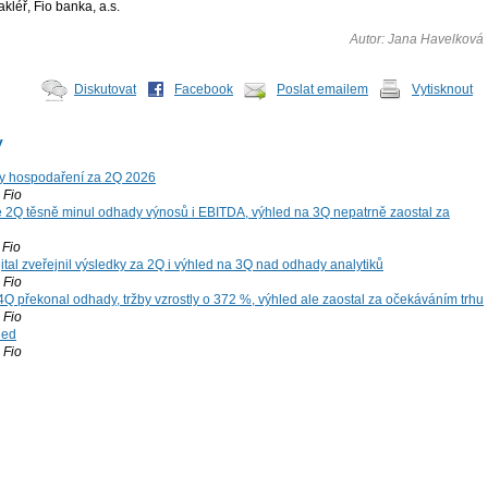
léř, Fio banka, a.s.
Autor: Jana Havelková
Diskutovat
Facebook
Poslat emailem
Vytisknout
y
y hospodaření za 2Q 2026
Fio
 2Q těsně minul odhady výnosů i EBITDA, výhled na 3Q nepatrně zaostal za
Fio
tal zveřejnil výsledky za 2Q i výhled na 3Q nad odhady analytiků
Fio
4Q překonal odhady, tržby vzrostly o 372 %, výhled ale zaostal za očekáváním trhu
Fio
led
Fio