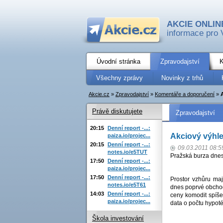
AKCIE ONLIN
informace pro 
Úvodní stránka
Zpravodajství
K
Všechny zprávy
Novinky z trhů
Akcie.cz
»
Zpravodajství
»
Komentáře a doporučení
»
Právě diskutujete
Zpravodajství
20:15
Denní report -...:
Akciový výhl
paiza.io/projec...
20:15
Denní report -...:
09.03.2011 08:5
notes.io/e5TUT
Pražská burza dnes 
17:50
Denní report -...:
paiza.io/projec...
17:50
Denní report -...:
Prostor vzhůru maj
notes.io/e5T61
dnes poprvé obchod
14:03
Denní report -...:
ceny komodit spíše
paiza.io/projec...
data o počtu hypot
Škola investování