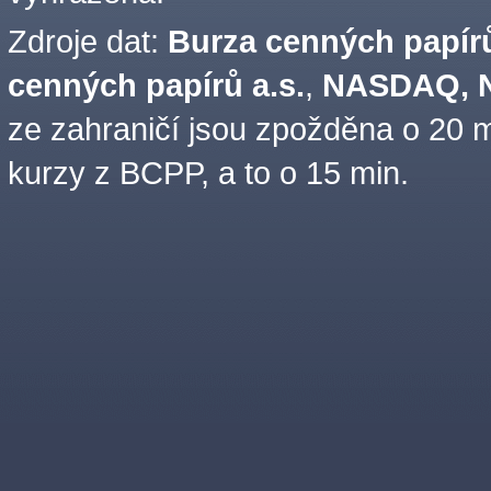
Zdroje dat:
Burza cenných papírů
cenných papírů a.s.
,
NASDAQ, N
ze zahraničí jsou zpožděna o 20 m
kurzy z BCPP, a to o 15 min.