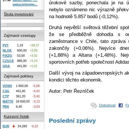
úrokové sazby, ponechala je na ú
paiza.io/projec...
nebylo oznámeno nic výrazně překv
Škola investování
na hodnotě 5.857 bodů (-0,12%).
Druhá největší světová těžební spo
že se předběžně dohodla s odbo
Zajímavé vzestupy
zaměstnance v Chile, tato zpráva s
PVT
1,19
+38,37
zakončily (+0,06%). Nejvíce dnes
NLOK
600,00
+3,99
(+1,88%) a Altana (+1,48%). Nej
FIXZO
53,00
+3,92
sportovních potřeb společnost Adida
CZGCE
985,00
+3,14
UQA
441,80
+1,61
Další vývoj na západoevropských ak
Zajímavé poklesy
kondici těchto ekonomik.
VOW3
1 800,00
-5,06
Autor: Petr Řezníček
CSG
441,60
-4,62
CTP
361,20
-3,42
MATTE
18 600,00
-3,13
Diskutovat
F
PEN
6,40
-3,03
Kurzovní lístek
Poslední zprávy
EUR
24,265
-0,22