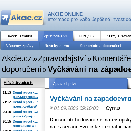
AKCIE ONLINE
informace pro Vaše úspěšné investice
Úvodní stránka
Zpravodajství
Kurzy CZ
Kurzy světový
Všechny zprávy
Novinky z trhů
Komentáře a doporučení
Akcie.cz
»
Zpravodajství
»
Komentáře
doporučení
»
Vyčkávání na západoe
Právě diskutujete
Zpravodajství
21:13
Denní report -...:
Vyčkávání na západoevro
paiza.io/projec...
21:12
Denní report -...:
notes.io/e6qyW
01.09.2006 09:16:00
|
Cyrrus
20:15
Denní report -...:
paiza.io/projec...
Dnešní obchodování se na evropský
20:15
Denní report -...:
na zasedání Evropské centrální ba
notes.io/e5TUT
17:50
Denní report -...: