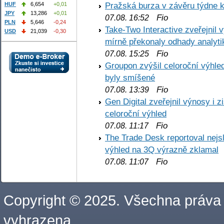
Pražská burza v závěru týdne k
HUF
6,654
+0,01
JPY
13,286
+0,01
Fio
07.08. 16:52
PLN
5,646
-0,24
Take-Two Interactive zveřejnil 
USD
21,039
-0,30
mírně překonaly odhady analyti
Fio
07.08. 15:25
Groupon zvýšil celoroční výhl
byly smíšené
Fio
07.08. 13:39
Gen Digital zveřejnil výnosy i 
celoroční výhled
Fio
07.08. 11:17
The Trade Desk reportoval nejs
výhled na 3Q výrazně zklamal
Fio
07.08. 11:07
Copyright © 2025. Všechna práva
vyhrazena.