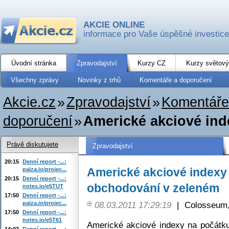
AKCIE ONLINE
informace pro Vaše úspěšné investice
Úvodní stránka
Zpravodajství
Kurzy CZ
Kurzy světový
Všechny zprávy
Novinky z trhů
Komentáře a doporučení
Akcie.cz
»
Zpravodajství
»
Komentáře
doporučení
»
Americké akciové ind
Právě diskutujete
Zpravodajství
20:15
Denní report -...:
Americké akciové indexy
paiza.io/projec...
20:15
Denní report -...:
obchodování v zeleném
notes.io/e5TUT
17:50
Denní report -...:
paiza.io/projec...
08.03.2011 17:29:19
|
Colosseum,
17:50
Denní report -...:
notes.io/e5T61
Americké akciové indexy na počátku
14:03
Denní report -...: