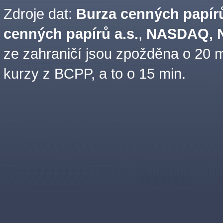
Zdroje dat:
Burza cenných papírů
cenných papírů a.s.
,
NASDAQ, N
ze zahraničí jsou zpožděna o 20 m
kurzy z BCPP, a to o 15 min.