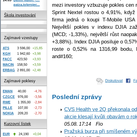
mezi investory vzbuzuje pokles cen 
paiza.io/projec...
Sprint Nextel rostou o 4,91%, když 
Škola investování
firma jedná o koupi T-Mobile USA
Největší pokles v indexu DJIA zaž
(MCD; -1,33%), největší růst naopa
Zajímavé vzestupy
+3,88%). Index DJIA posiluje o 0,5
roste o 0,52% na 1316,99 bodu,
ATS
3 596,00
+15,85
KGH
1 942,60
+3,98
and#160;
FACC
423,50
+3,93
MACIN
158,50
+3,59
ERBAG
2 891,00
+2,48
Zajímavé poklesy
Diskutovat
F
EMAN
40,00
-4,76
Poslední zprávy
CZGCE
976,00
-3,56
RWE
1 355,00
-2,84
PILLE
107,00
-2,73
CVS Health ve 2Q překonala odh
NOKIA
209,20
-2,70
akcie klesají kvůli obavám o ro
Fio
05.08. 17:14
Kurzovní lístek
Pražská burza při smíšeném výv
EUR
24,190
+0,04