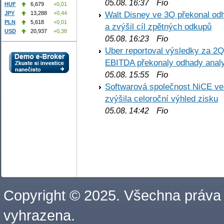
Fio
05.08. 16:37
HUF
6,679
+0,01
Walt Disney ve 3Q překonal odha
JPY
13,288
+0,44
PLN
5,618
+0,01
a zvýšil cíl zpětných odkupů
USD
20,937
+0,38
Fio
05.08. 16:23
Uber reportoval výsledky za 2Q,
EBITDA překonaly odhady analy
Fio
05.08. 15:55
Softwarová společnost NiCE ve
zvýšila celoroční výhled zisku
Fio
05.08. 14:42
Copyright © 2025. Všechna práva
vyhrazena.