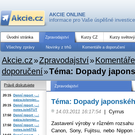
AKCIE ONLINE
informace pro Vaše úspěšné investice
Úvodní stránka
Zpravodajství
Kurzy CZ
Kurzy světový
Všechny zprávy
Novinky z trhů
Komentáře a doporučení
Akcie.cz
»
Zpravodajství
»
Komentáře
doporučení
»
Téma: Dopady japons
Právě diskutujete
Zpravodajství
20:15
Denní report -...:
Téma: Dopady japonskéh
paiza.io/projec...
20:15
Denní report -...:
notes.io/e5TUT
14.03.2011 16:17:54
|
Cyrrus
17:50
Denní report -...:
paiza.io/projec...
Zastavení výroby v různém rozsahu p
17:50
Denní report -...:
Canon, Sony, Fujitsu, nebo Nippon 
notes.io/e5T61
14:03
Denní report -...: