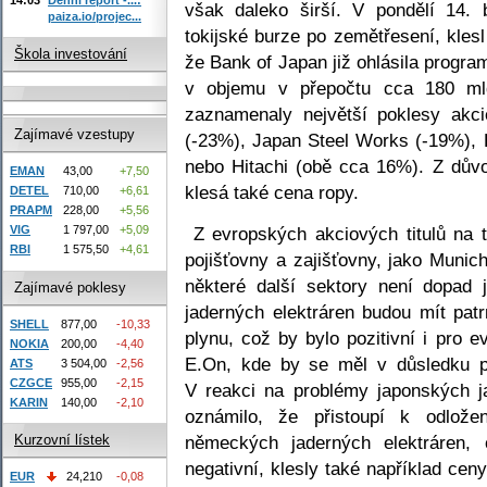
však daleko širší. V pondělí 14.
paiza.io/projec...
tokijské burze po zemětřesení, klesl
Škola investování
že Bank of Japan již ohlásila program
v objemu v přepočtu cca 180 mld
zaznamenaly největší poklesy akci
Zajímavé vzestupy
(-23%), Japan Steel Works (-19%), 
nebo Hitachi (obě cca 16%). Z dův
EMAN
43,00
+7,50
klesá také cena ropy.
DETEL
710,00
+6,61
PRAPM
228,00
+5,56
Z evropských akciových titulů na t
VIG
1 797,00
+5,09
RBI
1 575,50
+4,61
pojišťovny a zajišťovny, jako Muni
některé další sektory není dopad
Zajímavé poklesy
jaderných elektráren budou mít pat
SHELL
877,00
-10,33
plynu, což by bylo pozitivní i pro
NOKIA
200,00
-4,40
E.On, kde by se měl v důsledku pro
ATS
3 504,00
-2,56
CZGCE
955,00
-2,15
V reakci na problémy japonských 
KARIN
140,00
-2,10
oznámilo, že přistoupí k odložen
německých jaderných elektráren, 
Kurzovní lístek
negativní, klesly také například c
EUR
24,210
-0,08