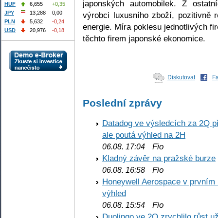
japonských automobilek. Z ostatní
HUF
6,655
+0,35
JPY
13,288
0,00
výrobci luxusního zboží, pozitivně 
PLN
5,632
-0,24
energie. Míra poklesu jednotlivých f
USD
20,976
-0,18
těchto firem japonské ekonomice.
Diskutovat
F
Poslední zprávy
Datadog ve výsledcích za 2Q př
ale poutá výhled na 2H
Fio
06.08. 17:04
Kladný závěr na pražské burze
Fio
06.08. 16:58
Honeywell Aerospace v prvním re
výhled
Fio
06.08. 15:54
Duolingo ve 2Q zrychlilo růst už