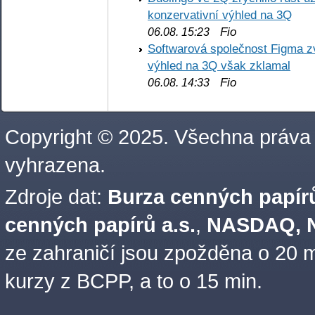
konzervativní výhled na 3Q
Fio
06.08. 15:23
Softwarová společnost Figma z
výhled na 3Q však zklamal
Fio
06.08. 14:33
Copyright © 2025. Všechna práva
vyhrazena.
Zdroje dat:
Burza cenných papírů
cenných papírů a.s.
,
NASDAQ, N
ze zahraničí jsou zpožděna o 20 m
kurzy z BCPP, a to o 15 min.