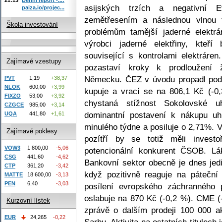
asijských trzích a negativní 
paiza.io/projec...
zemětřesením a následnou vlnou
Škola investování
problémům tamější jaderné elektr
výrobci jaderné elektřiny, kteř
související s kontrolami elektrár
Zajímavé vzestupy
pozastaví kroky k prodloužení ž
Německu. ČEZ v úvodu propadl pod h
PVT
1,19
+38,37
NLOK
600,00
+3,99
kupuje a vrací se na 806,1 Kč (-0,
FIXZO
53,00
+3,92
chystaná stížnost Sokolovské 
CZGCE
985,00
+3,14
dominantní postavení k nákupu uh
UQA
441,80
+1,61
minulého týdne a posiluje o 2,71%. 
Zajímavé poklesy
pozítří by se totiž měli invest
VOW3
1 800,00
-5,06
potencionální konkurent ČSOB. Lá
CSG
441,60
-4,62
Bankovní sektor obecně je dnes je
CTP
361,20
-3,42
když pozitivně reaguje na pátečn
MATTE
18 600,00
-3,13
PEN
6,40
-3,03
posílení evropského záchranného
oslabuje na 870 Kč (-0,2 %). CME (
Kurzovní lístek
zprávě o dalším prodeji 100 000 ak
EUR
24,265
-0,22
Sarbu. Aktivita na ostatních titulech