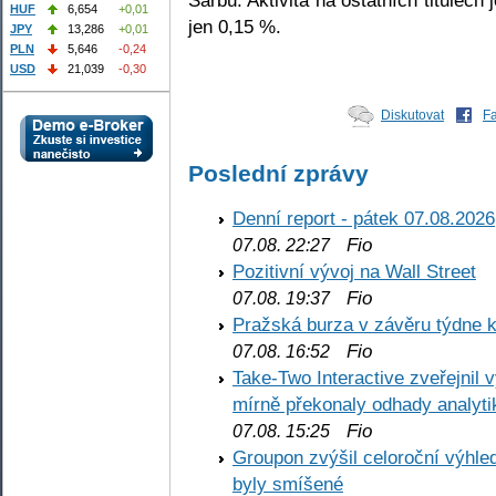
HUF
6,654
+0,01
jen 0,15 %.
JPY
13,286
+0,01
PLN
5,646
-0,24
USD
21,039
-0,30
Diskutovat
F
Poslední zprávy
Denní report - pátek 07.08.2026
Fio
07.08. 22:27
Pozitivní vývoj na Wall Street
Fio
07.08. 19:37
Pražská burza v závěru týdne k
Fio
07.08. 16:52
Take-Two Interactive zveřejnil 
mírně překonaly odhady analyti
Fio
07.08. 15:25
Groupon zvýšil celoroční výhl
byly smíšené