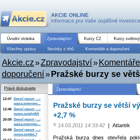
AKCIE ONLINE
informace pro Vaše úspěšné investice
Úvodní stránka
Zpravodajství
Kurzy CZ
Kurzy světový
Všechny zprávy
Novinky z trhů
Komentáře a doporučení
Akcie.cz
»
Zpravodajství
»
Komentáře
doporučení
»
Pražské burzy se větš
Právě diskutujete
Zpravodajství
12:47
Denní report -...:
Pražské burzy se větší v
paiza.io/projec...
12:46
Denní report -...:
+2,7 %
notes.io/e6yWX
20:09
Denní report -...:
paiza.io/projec...
14.03.2011 14:33:42
|
Atlantik
20:09
Denní report -...:
notes.io/e6rL7
Pražská burza dnes otevřela pok
21:13
Denní report -...: