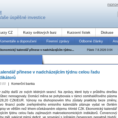
FIOFO
E
Vaše úspěšné investice
urzy CZ
Kurzy světových burz
Kurzovní lístek
Diskuse
Komentáře a doporučení
Firemní zprávy
Odborné články
An
Ekonomický kalendář přinese v nadcházejícím týdnu...
Pátek 7.8.2026 0:04
lendář přinese v nadcházejícím týdnu celou řadu
dikátorů
3:00
|
Komerční banka
y zažily další ze svých klidných seancí. Na zprávy, které byly v průběhu dneška
 vůbec nereagovaly. Domácí měna se pohybovala v rámci osmihaléřového pásma
 28,20 CZK/EUR. Výnosy na dluhopisovém trhu zůstaly prakticky beze změny,
stvo financí podle zveřejněného emisního kalendáře plánuje vydat ve čtvrtém
luhopisy ve větším než trhem očekávaném objemu 44mld CZK. Ekonomický kalendář
ejícím týdnu celou řadu zajímavých makroekonomických indikátorů. Červencový
by měl vykázat mírný deficit, ve srovnání s loňským červencem nepatrně hlubší.