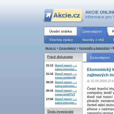
AKCIE ONLIN
informace pro 
Úvodní stránka
Zpravodajství
K
Všechny zprávy
Novinky z trhů
Akcie.cz
»
Zpravodajství
»
Komentáře a doporučení
»
Právě diskutujete
Zpravodajství
21:13
Denní report -...:
Ekonomický ka
paiza.io/projec...
21:12
Denní report -...:
zajímavých in
notes.io/e6qyW
01.09.2006 15:4
20:15
Denní report -...:
paiza.io/projec...
České finanční trh
20:15
Denní report -...:
zveřejněny, téměř
notes.io/e5TUT
těsně nad hranicí
17:50
Denní report -...:
přestože minister
paiza.io/projec...
čtvrtletí státní d
přinese v nadcház
Škola investování
zahraniční obchod 