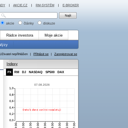
NDY
|
AKCIE.CZ
|
RM-SYSTÉM
|
E-BROKER
akcie
články
diskuze
Rádce investora
Moje akcie
alýzy
Uživatel nepřihlášen
|
Přihlásit se
|
Zaregistrovat se
Indexy
PX
RM
DJ
NASDAQ
SP500
DAX
07.08.2026