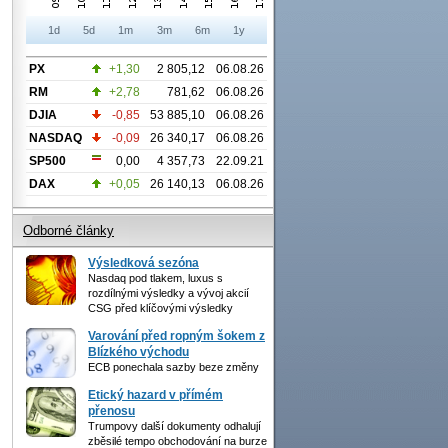
1d
5d
1m
3m
6m
1y
PX
+1,30
2 805,12
06.08.26
RM
+2,78
781,62
06.08.26
DJIA
-0,85
53 885,10
06.08.26
NASDAQ
-0,09
26 340,17
06.08.26
SP500
0,00
4 357,73
22.09.21
DAX
+0,05
26 140,13
06.08.26
Odborné články
Výsledková sezóna
Nasdaq pod tlakem, luxus s
rozdílnými výsledky a vývoj akcií
CSG před klíčovými výsledky
Varování před ropným šokem z
Blízkého východu
ECB ponechala sazby beze změny
Etický hazard v přímém
přenosu
Trumpovy další dokumenty odhalují
zběsilé tempo obchodování na burze