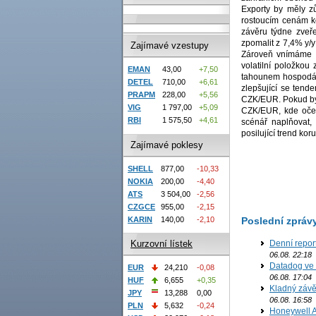
Exporty by měly z
rostoucím cenám k
závěru týdne zve
zpomalit z 7,4% y/y
Zajímavé vzestupy
Zároveň vnímáme ri
volatilní položkou
EMAN
43,00
+7,50
tahounem hospodář
DETEL
710,00
+6,61
zlepšující se tend
PRAPM
228,00
+5,56
CZK/EUR. Pokud by s
VIG
1 797,00
+5,09
CZK/EUR, kde oček
RBI
1 575,50
+4,61
scénář naplňovat,
posilující trend ko
Zajímavé poklesy
SHELL
877,00
-10,33
NOKIA
200,00
-4,40
ATS
3 504,00
-2,56
CZGCE
955,00
-2,15
KARIN
140,00
-2,10
Poslední zpráv
Denní report
Kurzovní lístek
06.08. 22:18
Datadog ve 
EUR
24,210
-0,08
06.08. 17:04
HUF
6,655
+0,35
Kladný závě
JPY
13,288
0,00
06.08. 16:58
PLN
5,632
-0,24
Honeywell Ae