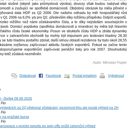
ůstat slušné (stejně jako průmyslová výroba), dovozy však budou nabývat díky
omodit a zvyšující se spotřebě domácností. Obdobný obrázek by měla přinést v
řejňovaná data HDP za Q2 2006. Dle našeho odhadu by měl hospodářský růst
 v Q1 2006 na 6,0% y/y pro Q2, především díky nižšímu příspěvku čistých exportů.
ziko nižšího než námi očekávaného čísla, a to díky nejistotám souvisejícím s
 zásob. Domácí poptávka (spotřeba domácností a investice) by měla být hlavním
ského růstu české ekonomiky. Posun ve struktuře růstu HDP a ztráta dynamiky
ence v zahraničním obchodě by mohly být impulsem pro testování hladiny 28,30
e tuto hladinu podařilo zdolat, další silnou oblastí rezistence by bylo okolí 28,55
áváme zvýšenou zajiš»ovací aktivitu českých exportérů. Pokud se začne tento
 doporučujeme exportérům zajiš»ovat peněžní toky pro rok 2007. Dlouhodobý
runy totiž zůstává nezměněn.
Autor: Miroslav Frayer
Diskutovat
Facebook
Poslat emailem
Vytisknout
y
 - čtvrtek 06.08.2026
Fio
výsledcích za 2Q překonal očekávání, pozornost trhu ale poutá výhled na 2H
Fio
r na pražské burze
Fio
rospace v prvním reportu po spin-offu snížil celoroční výhled