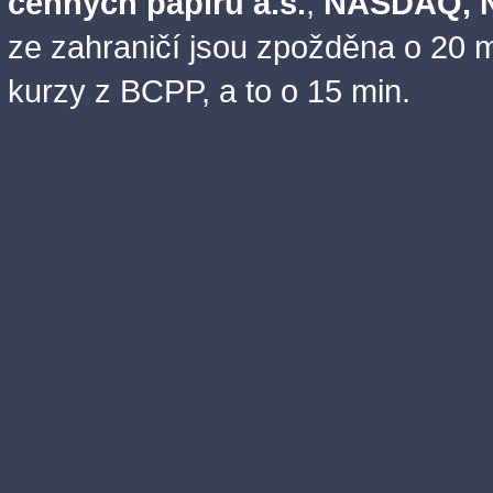
cenných papírů a.s.
,
NASDAQ, N
ze zahraničí jsou zpožděna o 20 m
kurzy z BCPP, a to o 15 min.