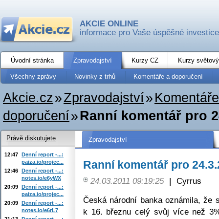
AKCIE ONLINE
informace pro Vaše úspěšné investice
Úvodní stránka
Zpravodajství
Kurzy CZ
Kurzy světový
Všechny zprávy
Novinky z trhů
Komentáře a doporučení
Akcie.cz
»
Zpravodajství
»
Komentáře
doporučení
»
Ranní komentář pro 2
Právě diskutujete
Zpravodajství
12:47
Denní report -...:
Ranní komentář pro 24.3
paiza.io/projec...
12:46
Denní report -...:
notes.io/e6yWX
24.03.2011 09:19:25
|
Cyrrus
20:09
Denní report -...:
paiza.io/projec...
Česká národní banka oznámila, že s
20:09
Denní report -...:
k 16. březnu celý svůj více než 3
notes.io/e6rL7
21:13
Denní report -...: