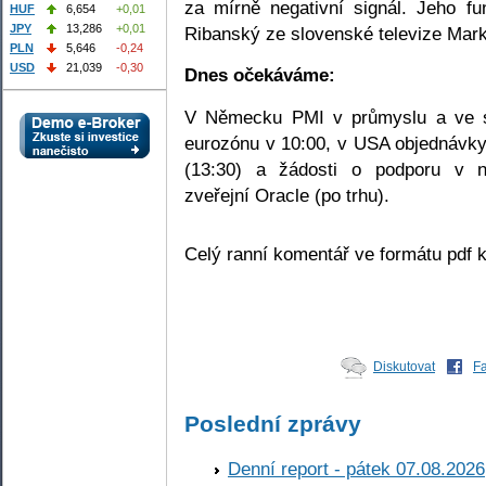
za mírně negativní signál. Jeho f
HUF
6,654
+0,01
JPY
13,286
+0,01
Ribanský ze slovenské televize Mar
PLN
5,646
-0,24
USD
21,039
-0,30
Dnes očekáváme:
V Německu PMI v průmyslu a ve sl
eurozónu v 10:00, v USA objednávky
(13:30) a žádosti o podporu v n
zveřejní Oracle (po trhu).
Celý ranní komentář ve formátu pdf 
Diskutovat
F
Poslední zprávy
Denní report - pátek 07.08.2026