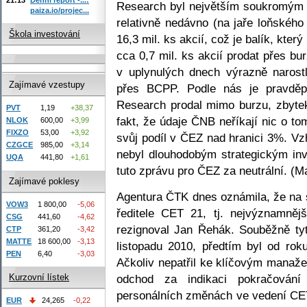
Research byl největším soukromým 
paiza.io/projec...
relativně nedávno (na jaře loňského
Škola investování
16,3 mil. ks akcií, což je balík, kt
cca 0,7 mil. ks akcií prodat přes bu
v uplynulých dnech výrazně naros
Zajímavé vzestupy
přes BCPP. Podle nás je pravděpo
Research prodal mimo burzu, zbyte
PVT
1,19
+38,37
fakt, že údaje ČNB neříkají nic o to
NLOK
600,00
+3,99
FIXZO
53,00
+3,92
svůj podíl v ČEZ nad hranici 3%. V
CZGCE
985,00
+3,14
nebyl dlouhodobým strategickým in
UQA
441,80
+1,61
tuto zprávu pro ČEZ za neutrální. (M
Zajímavé poklesy
Agentura ČTK dnes oznámila, že na
VOW3
1 800,00
-5,06
ředitele CET 21, tj. nejvýznamněj
CSG
441,60
-4,62
rezignoval Jan Řehák. Souběžně ty
CTP
361,20
-3,42
MATTE
18 600,00
-3,13
listopadu 2010, předtím byl od ro
PEN
6,40
-3,03
Ačkoliv nepatřil ke klíčovým mana
odchod za indikaci pokračování
Kurzovní lístek
personálních změnách ve vedení CE
EUR
24,265
-0,22