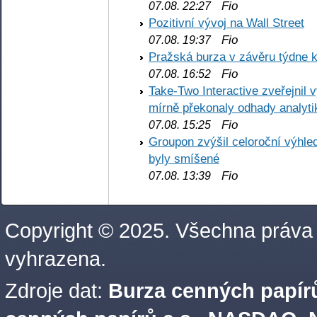
Fio
07.08. 22:27
Pozitivní vývoj na Wall Street
Fio
07.08. 19:37
Pražská burza v závěru týdne k
Fio
07.08. 16:52
Take-Two Interactive zveřejnil 
mírně překonaly odhady analyti
Fio
07.08. 15:25
Groupon zvýšil celoroční výhl
byly smíšené
Fio
07.08. 13:39
Copyright © 2025. Všechna práva
vyhrazena.
Zdroje dat:
Burza cenných papírů