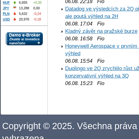
Fio
06.08. 22:18
HUF
6,655
+0,35
Datadog ve výsledcích za 2Q př
JPY
13,288
0,00
PLN
5,632
-0,24
ale poutá výhled na 2H
USD
20,976
-0,18
Fio
06.08. 17:04
Kladný závěr na pražské burze
Fio
06.08. 16:58
Honeywell Aerospace v prvním re
výhled
Fio
06.08. 15:54
Duolingo ve 2Q zrychlilo růst už
konzervativní výhled na 3Q
Fio
06.08. 15:23
Copyright © 2025. Všechna práva
vyhrazena.