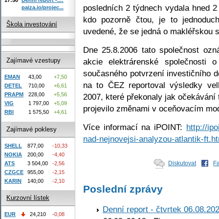
posledních 2 týdnech vydala hned 2 
paiza.io/projec...
kdo pozorně čtou, je to jednoduch
Škola investování
uvedené, že se jedná o makléřskou sp
Dne 25.8.2006 tato společnost ozn
akcie elektrárenské společnost
Zajímavé vzestupy
současného potvrzení investičního d
EMAN
43,00
+7,50
na to ČEZ reportoval výsledky vel
DETEL
710,00
+6,61
PRAPM
228,00
+5,56
2007, které překonaly jak očekávání t
VIG
1 797,00
+5,09
projevilo změnami v oceňovacím mod
RBI
1 575,50
+4,61
Více informací na iPOINT:
http://ip
Zajímavé poklesy
nad-nejnovejsi-analyzou-atlantik-ft.h
SHELL
877,00
-10,33
NOKIA
200,00
-4,40
Diskutovat
F
ATS
3 504,00
-2,56
CZGCE
955,00
-2,15
KARIN
140,00
-2,10
Poslední zprávy
Kurzovní lístek
Denní report - čtvrtek 06.08.20
EUR
24,210
-0,08