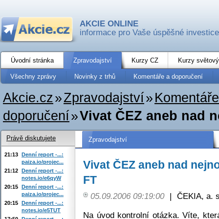
AKCIE ONLINE
informace pro Vaše úspěšné investice
Úvodní stránka
Zpravodajství
Kurzy CZ
Kurzy světový
Všechny zprávy
Novinky z trhů
Komentáře a doporučení
Akcie.cz
»
Zpravodajství
»
Komentáře
doporučení
»
Vivat ČEZ aneb nad ne
Právě diskutujete
Zpravodajství
21:13
Denní report -...:
Vivat ČEZ aneb nad nejno
paiza.io/projec...
21:12
Denní report -...:
FT
notes.io/e6qyW
20:15
Denní report -...:
paiza.io/projec...
05.09.2006 09:19:00
|
ČEKIA, a. s
20:15
Denní report -...:
notes.io/e5TUT
Na úvod kontrolní otázka. Víte, kt
17:50
Denní report -...: