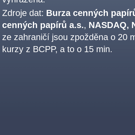
Zdroje dat:
Burza cenných papírů
cenných papírů a.s.
,
NASDAQ, N
ze zahraničí jsou zpožděna o 20 m
kurzy z BCPP, a to o 15 min.