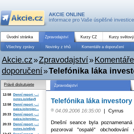
AKCIE ONLINE
informace pro Vaše úspěšné investice
Úvodní stránka
Zpravodajství
Kurzy CZ
Kurzy světový
Všechny zprávy
Novinky z trhů
Komentáře a doporučení
Akcie.cz
»
Zpravodajství
»
Komentáře
doporučení
»
Telefónika láka inves
Právě diskutujete
Zpravodajství
12:58
Denní report -...:
Telefónika láka investory
notes.io/e6ay9
12:58
Denní report -...:
paiza.io/projec...
04.09.2006 16:35:00
|
Cyrrus
20:33
Denní report -...:
paiza.io/projec...
Dnešní seance byla poznamenaná
20:33
Denní report -...:
pozoroval "ospalé" obchodován
notes.io/e6iyb
12:47
Denní report -...: