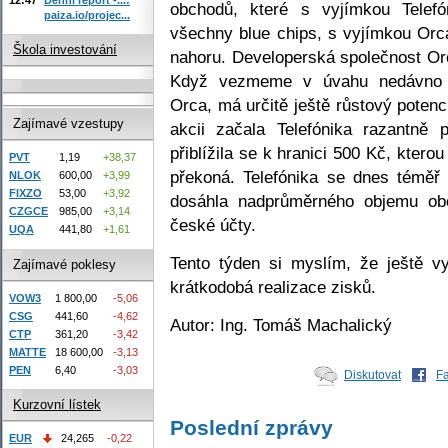
obchodů, které s vyjímkou Telef
paiza.io/projec...
všechny blue chips, s vyjímkou Or
Škola investování
nahoru. Developerská společnost Orc
Když vezmeme v úvahu nedávno z
Orca, má určitě ještě růstový potenc
Zajímavé vzestupy
akcii začala Telefónika razantně 
přiblížila se k hranici 500 Kč, ktero
PVT
1,19
+38,37
překoná. Telefónika se dnes téměř
NLOK
600,00
+3,99
FIXZO
53,00
+3,92
dosáhla nadprůměrného objemu ob
CZGCE
985,00
+3,14
české účty.
UQA
441,80
+1,61
Tento týden si myslím, že ještě vy
Zajímavé poklesy
krátkodobá realizace zisků.
VOW3
1 800,00
-5,06
CSG
441,60
-4,62
Autor: Ing. Tomáš Machalický
CTP
361,20
-3,42
MATTE
18 600,00
-3,13
PEN
6,40
-3,03
Diskutovat
F
Kurzovní lístek
Poslední zprávy
EUR
24,265
-0,22