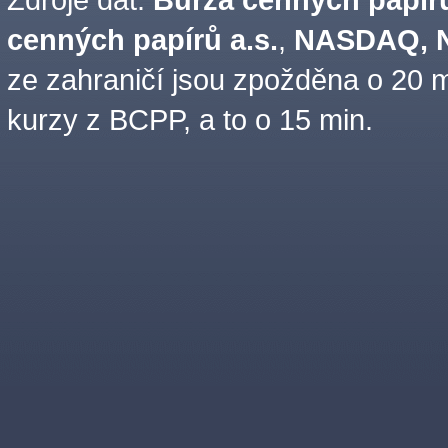
cenných papírů a.s.
,
NASDAQ, N
ze zahraničí jsou zpožděna o 20 m
kurzy z BCPP, a to o 15 min.