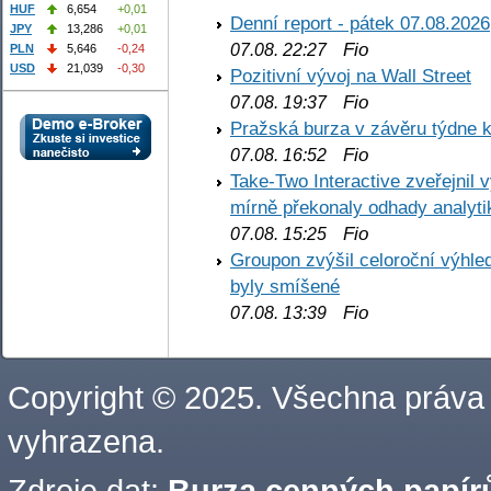
HUF
6,654
+0,01
Denní report - pátek 07.08.2026
JPY
13,286
+0,01
Fio
07.08. 22:27
PLN
5,646
-0,24
USD
21,039
-0,30
Pozitivní vývoj na Wall Street
Fio
07.08. 19:37
Pražská burza v závěru týdne k
Fio
07.08. 16:52
Take-Two Interactive zveřejnil 
mírně překonaly odhady analyti
Fio
07.08. 15:25
Groupon zvýšil celoroční výhl
byly smíšené
Fio
07.08. 13:39
Copyright © 2025. Všechna práva
vyhrazena.
Zdroje dat:
Burza cenných papírů