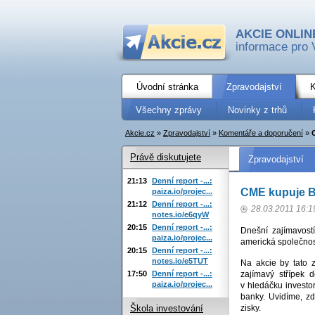
AKCIE ONLIN
informace pro 
Úvodní stránka
Zpravodajství
K
Všechny zprávy
Novinky z trhů
Akcie.cz
»
Zpravodajství
»
Komentáře a doporučení
»
Právě diskutujete
Zpravodajství
21:13
Denní report -...:
CME kupuje B
paiza.io/projec...
21:12
Denní report -...:
28.03.2011 16:1
notes.io/e6qyW
20:15
Denní report -...:
Dnešní zajímavostí
paiza.io/projec...
americká společnost
20:15
Denní report -...:
notes.io/e5TUT
Na akcie by tato z
17:50
Denní report -...:
zajímavý střípek
paiza.io/projec...
v hledáčku investo
banky. Uvidíme, zd
zisky.
Škola investování