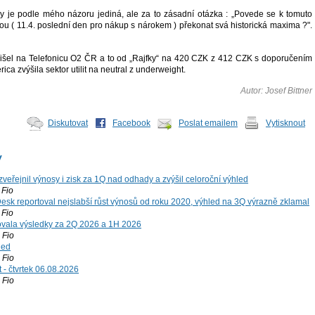
 je podle mého názoru jediná, ale za to zásadní otázka : „Povede se k tomuto
dou ( 11.4. poslední den pro nákup s nárokem ) překonat svá historická maxima ?".
řišel na Telefonicu O2 ČR a to od „Rajfky“ na 420 CZK z 412 CZK s doporučením
ica zvýšila sektor utilit na neutral z underweight.
Autor: Josef Bittner
Diskutovat
Facebook
Poslat emailem
Vytisknout
y
zveřejnil výnosy i zisk za 1Q nad odhady a zvýšil celoroční výhled
Fio
esk reportoval nejslabší růst výnosů od roku 2020, výhled na 3Q výrazně zklamal
Fio
vala výsledky za 2Q 2026 a 1H 2026
Fio
led
Fio
 - čtvrtek 06.08.2026
Fio