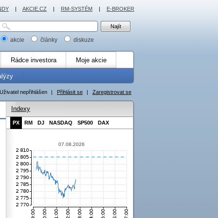
NDY
|
AKCIE.CZ
|
RM-SYSTÉM
|
E-BROKER
akcie
články
diskuze
Rádce investora
Moje akcie
alýzy
Uživatel nepřihlášen
|
Přihlásit se
|
Zaregistrovat se
Indexy
PX
RM
DJ
NASDAQ
SP500
DAX
07.08.2026