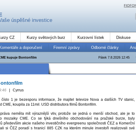
FIOFO
E
Vaše úspěšné investice
urzy CZ
Kurzy světových burz
Kurzovní lístek
Diskuse
Komentáře a doporučení
Firemní zprávy
Odborné články
An
CME kupuje Bontonfilm
Pátek 7.8.2026 12:45
ontonfilm
9:46
|
Cyrrus
 číslo 1 je bezesporu informace, že majitel televize Nova a dalších TV stanic,
 CME, koupila za 11mil. USD distributora filmů Bontonfilm.
práva neměla mít výraznější vliv, protože se jedná o menší obchod, ale je to
 do mozaiky CME. Co se týká dnešního obchodování na pražské burze, byly
rů především akcie našeho investičního evergreenu společnosti ČEZ a Komerční
ali si ČEZ poradí s hranicí 885 CZK na kterém minule investoři realizovali své