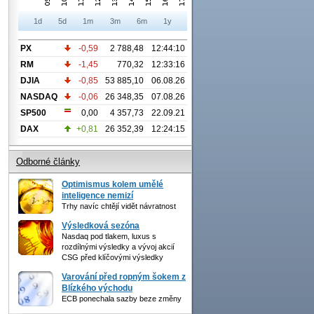
1d
5d
1m
3m
6m
1y
PX
-0,59
2 788,48
12:44:10
RM
-1,45
770,32
12:33:16
DJIA
-0,85
53 885,10
06.08.26
NASDAQ
-0,06
26 348,35
07.08.26
SP500
0,00
4 357,73
22.09.21
DAX
+0,81
26 352,39
12:24:15
Odborné články
Optimismus kolem umělé
inteligence nemizí
Trhy navíc chtějí vidět návratnost
Výsledková sezóna
Nasdaq pod tlakem, luxus s
rozdílnými výsledky a vývoj akcií
CSG před klíčovými výsledky
Varování před ropným šokem z
Blízkého východu
ECB ponechala sazby beze změny