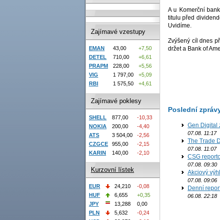
A u Komerční banky
titulu před dividen
Uvidíme.
Zajímavé vzestupy
Zvýšený cíl dnes p
držet a Bank of Amer
EMAN
43,00
+7,50
DETEL
710,00
+6,61
PRAPM
228,00
+5,56
VIG
1 797,00
+5,09
RBI
1 575,50
+4,61
Zajímavé poklesy
Poslední zpráv
SHELL
877,00
-10,33
Gen Digital 
NOKIA
200,00
-4,40
07.08. 11:17
ATS
3 504,00
-2,56
The Trade D
CZGCE
955,00
-2,15
07.08. 11:07
KARIN
140,00
-2,10
CSG reporto
07.08. 09:30
Kurzovní lístek
Akciový výh
07.08. 09:06
EUR
24,210
-0,08
Denní report
HUF
6,655
+0,35
06.08. 22:18
JPY
13,288
0,00
PLN
5,632
-0,24