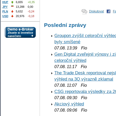
HUF
6,655
+0,35
JPY
13,288
0,00
Diskutovat
F
PLN
5,632
-0,24
USD
20,976
-0,18
Poslední zprávy
Groupon zvýšil celoroční výhl
byly smíšené
Fio
07.08. 13:39
Gen Digital zveřejnil výnosy i 
celoroční výhled
Fio
07.08. 11:17
The Trade Desk reportoval nejs
výhled na 3Q výrazně zklamal
Fio
07.08. 11:07
CSG reportovala výsledky za 2
Fio
07.08. 09:30
Akciový výhled
Fio
07.08. 09:06