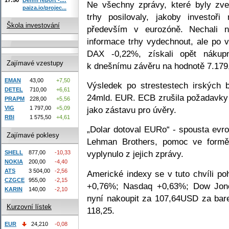
Ne všechny zprávy, které byly zveř
paiza.io/projec...
trhy posilovaly, jakoby investoři 
Škola investování
především v eurozóně. Nechali n
informace trhy vydechnout, ale po
DAX -0,22%, získali opět nákupn
Zajímavé vzestupy
k dnešnímu závěru na hodnotě 7.179,
EMAN
43,00
+7,50
Výsledek po strestestech irských b
DETEL
710,00
+6,61
24mld. EUR. ECB zrušila požadavky 
PRAPM
228,00
+5,56
jako zástavu pro úvěry.
VIG
1 797,00
+5,09
RBI
1 575,50
+4,61
„Dolar dotoval EURo“ - spousta evro
Zajímavé poklesy
Lehman Brothers, pomoc ve formě
vyplynulo z jejich zprávy.
SHELL
877,00
-10,33
NOKIA
200,00
-4,40
ATS
3 504,00
-2,56
Americké indexy se v tuto chvíli p
CZGCE
955,00
-2,15
+0,76%; Nasdaq +0,63%; Dow Jon
KARIN
140,00
-2,10
nyní nakoupit za 107,64USD za bar
Kurzovní lístek
118,25.
EUR
24,210
-0,08