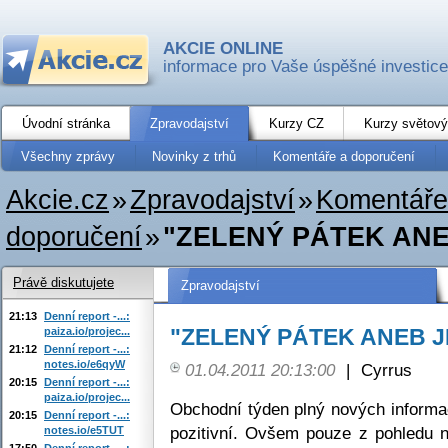
AKCIE ONLINE
informace pro Vaše úspěšné investice
Úvodní stránka
Zpravodajství
Kurzy CZ
Kurzy světový
Všechny zprávy
Novinky z trhů
Komentáře a doporučení
Akcie.cz
»
Zpravodajství
»
Komentáře
doporučení
»
"ZELENÝ PÁTEK AN
Právě diskutujete
Zpravodajství
21:13
Denní report -...:
"ZELENÝ PÁTEK ANEB 
paiza.io/projec...
21:12
Denní report -...:
notes.io/e6qyW
01.04.2011 20:13:00
|
Cyrrus
20:15
Denní report -...:
paiza.io/projec...
Obchodní týden plný nových informa
20:15
Denní report -...:
pozitivní. Ovšem pouze z pohledu n
notes.io/e5TUT
17:50
Denní report -...: