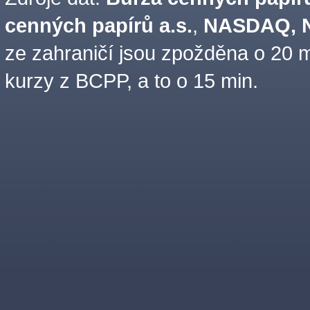
cenných papírů a.s.
,
NASDAQ, N
ze zahraničí jsou zpožděna o 20 m
kurzy z BCPP, a to o 15 min.