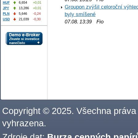
HUF
6,654
+0,01
Groupon zvýšil celoroční výhl
JPY
13,286
+0,01
byly smíšené
PLN
5,646
-0,24
USD
21,039
-0,30
Fio
07.08. 13:39
Copyright © 2025. Všechna práva
vyhrazena.
Zdroje dat:
Burza cenných papírů