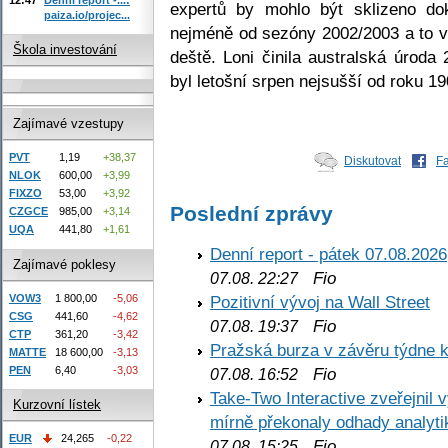
expertů by mohlo být sklizeno do
paiza.io/projec...
nejméně od sezóny 2002/2003 a to v 
Škola investování
deště. Loni činila australská úroda
byl letošní srpen nejsušší od roku 19
Zajímavé vzestupy
PVT
1,19
+38,37
Diskutovat
F
NLOK
600,00
+3,99
FIXZO
53,00
+3,92
Poslední zprávy
CZGCE
985,00
+3,14
UQA
441,80
+1,61
Denní report - pátek 07.08.2026
Zajímavé poklesy
Fio
07.08. 22:27
VOW3
1 800,00
-5,06
Pozitivní vývoj na Wall Street
CSG
441,60
-4,62
Fio
07.08. 19:37
CTP
361,20
-3,42
Pražská burza v závěru týdne k
MATTE
18 600,00
-3,13
PEN
6,40
-3,03
Fio
07.08. 16:52
Take-Two Interactive zveřejnil 
Kurzovní lístek
mírně překonaly odhady analyti
EUR
24,265
-0,22
Fio
07.08. 15:25