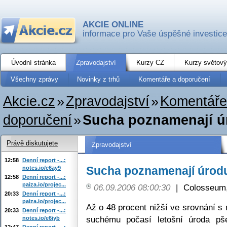
AKCIE ONLINE
informace pro Vaše úspěšné investice
Úvodní stránka
Zpravodajství
Kurzy CZ
Kurzy světový
Všechny zprávy
Novinky z trhů
Komentáře a doporučení
Akcie.cz
»
Zpravodajství
»
Komentáře
doporučení
»
Sucha poznamenají úr
Právě diskutujete
Zpravodajství
12:58
Denní report -...:
Sucha poznamenají úrodu 
notes.io/e6ay9
12:58
Denní report -...:
paiza.io/projec...
06.09.2006 08:00:30
|
Colosseum,
20:33
Denní report -...:
paiza.io/projec...
Až o 48 procent nižší ve srovnání s
20:33
Denní report -...:
suchému počasí letošní úroda pše
notes.io/e6iyb
12:47
Denní report -...: