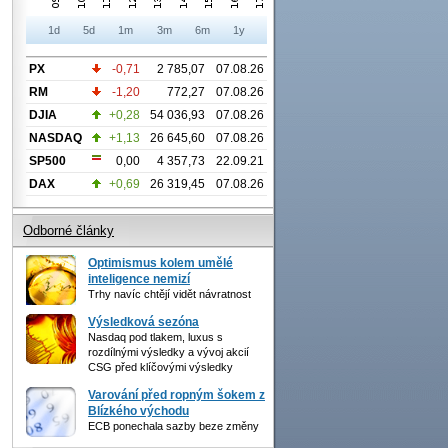
1d
5d
1m
3m
6m
1y
PX
-0,71
2 785,07
07.08.26
RM
-1,20
772,27
07.08.26
DJIA
+0,28
54 036,93
07.08.26
NASDAQ
+1,13
26 645,60
07.08.26
SP500
0,00
4 357,73
22.09.21
DAX
+0,69
26 319,45
07.08.26
Odborné články
Optimismus kolem umělé
inteligence nemizí
Trhy navíc chtějí vidět návratnost
Výsledková sezóna
Nasdaq pod tlakem, luxus s
rozdílnými výsledky a vývoj akcií
CSG před klíčovými výsledky
Varování před ropným šokem z
Blízkého východu
ECB ponechala sazby beze změny