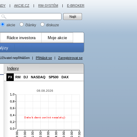
NDY
|
AKCIE.CZ
|
RM-SYSTÉM
|
E-BROKER
akcie
články
diskuze
Rádce investora
Moje akcie
alýzy
Uživatel nepřihlášen
|
Přihlásit se
|
Zaregistrovat se
Indexy
PX
RM
DJ
NASDAQ
SP500
DAX
08.08.2026