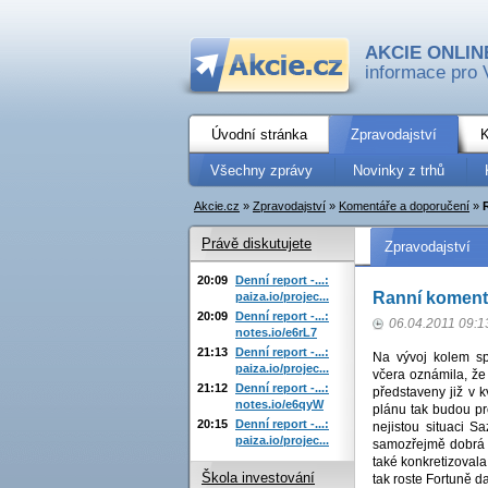
AKCIE ONLIN
informace pro 
Úvodní stránka
Zpravodajství
K
Všechny zprávy
Novinky z trhů
Akcie.cz
»
Zpravodajství
»
Komentáře a doporučení
»
Právě diskutujete
Zpravodajství
20:09
Denní report -...:
Ranní komentá
paiza.io/projec...
20:09
Denní report -...:
06.04.2011 09:1
notes.io/e6rL7
21:13
Denní report -...:
Na vývoj kolem s
paiza.io/projec...
včera oznámila, že 
21:12
Denní report -...:
představeny již v 
notes.io/e6qyW
plánu tak budou pr
20:15
Denní report -...:
nejistou situaci S
paiza.io/projec...
samozřejmě dobrá z
také konkretizovala
Škola investování
tak roste Fortuně d