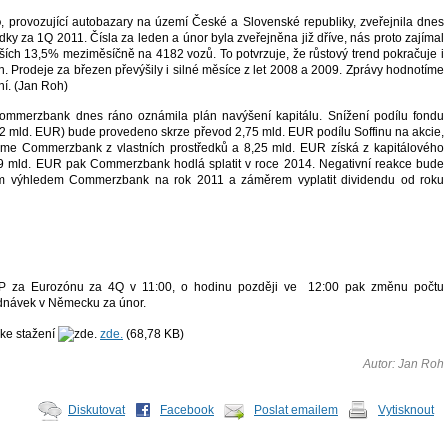
o
, provozující autobazary na území České a Slovenské republiky, zveřejnila dnes
dky za 1Q 2011. Čísla za leden a únor byla zveřejněna již dříve, nás proto zajímal
lších 13,5% meziměsíčně na 4182 vozů. To potvrzuje, že růstový trend pokračuje i
. Prodeje za březen převýšily i silné měsíce z let 2008 a 2009. Zprávy hodnotíme
vní. (Jan Roh)
merzbank dnes ráno oznámila plán navýšení kapitálu. Snížení podílu fondu
6,2 mld. EUR) bude provedeno skrze převod 2,75 mld. EUR podílu Soffinu na akcie,
me Commerzbank z vlastních prostředků a 8,25 mld. EUR získá z kapitálového
2,9 mld. EUR pak Commerzbank hodlá splatit v roce 2014. Negativní reakce bude
ím výhledem Commerzbank na rok 2011 a záměrem vyplatit dividendu od roku
P za Eurozónu za 4Q v 11:00, o hodinu později ve 12:00 pak změnu počtu
dnávek v Německu za únor.
 ke stažení
zde.
(
68,78 KB
)
Autor: Jan Roh
Diskutovat
Facebook
Poslat emailem
Vytisknout