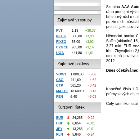
Skupina
AAA Aut
ráno prodejní výsle
březnový růst o da
Zajímavé vzestupy
po zimních měsících
pro titul jako poziti
PVT
1,19
+38,37
Německá banka Com
NLOK
600,00
+3,99
Soffin (aktuálně 1
FIXZO
53,00
+3,92
3,27 mld. EUR vez
CZGCE
985,00
+3,14
trhu. Zbývajících 
UQA
441,80
+1,61
omezená pozitivn
2012.
Zajímavé poklesy
Dnes očekáváme:
VOW3
1 800,00
-5,06
CSG
441,60
-4,62
CTP
361,20
-3,42
Konečné číslo HD
MATTE
18 600,00
-3,13
průmyslových obje
PEN
6,40
-3,03
Celý ranní kometář
Kurzovní lístek
EUR
24,265
-0,22
HUF
6,654
+0,01
JPY
13,286
+0,01
PLN
5,646
-0,24