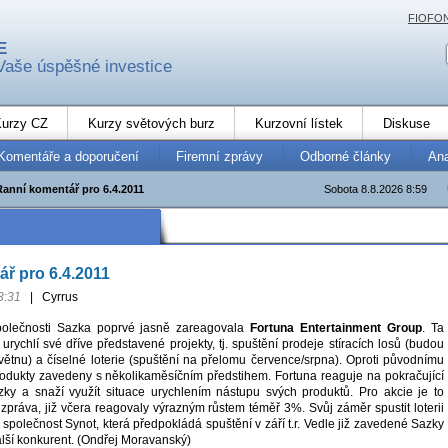
FIOFO
E
Vaše úspěšné investice
urzy CZ
Kurzy světových burz
Kurzovní lístek
Diskuse
Komentáře a doporučení
Firemní zprávy
Odborné články
An
Ranní komentář pro 6.4.2011
Sobota 8.8.2026 8:59
ř pro 6.4.2011
3:31
|
Cyrrus
polečnosti Sazka poprvé jasně zareagovala
Fortuna Entertainment Group
. Ta
urychlí své dříve představené projekty, tj. spuštění prodeje stíracích losů (budou
květnu) a číselné loterie (spuštění na přelomu července/srpna). Oproti původnímu
odukty zavedeny s několikaměsíčním předstihem. Fortuna reaguje na pokračující
azky a snaží využít situace urychlením nástupu svých produktů. Pro akcie je to
práva, již včera reagovaly výrazným růstem téměř 3%. Svůj záměr spustit loterii
 společnost Synot, která předpokládá spuštění v září t.r. Vedle již zavedené Sazky
alší konkurent. (Ondřej Moravanský)