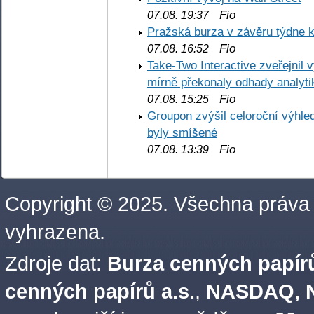
Fio
07.08. 19:37
Pražská burza v závěru týdne k
Fio
07.08. 16:52
Take-Two Interactive zveřejnil 
mírně překonaly odhady analyti
Fio
07.08. 15:25
Groupon zvýšil celoroční výhl
byly smíšené
Fio
07.08. 13:39
Copyright © 2025. Všechna práva
vyhrazena.
Zdroje dat:
Burza cenných papírů
cenných papírů a.s.
,
NASDAQ, N