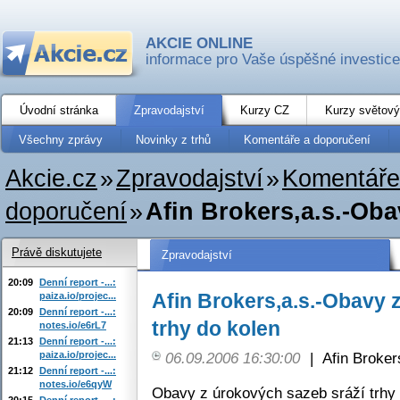
AKCIE ONLINE
informace pro Vaše úspěšné investice
Úvodní stránka
Zpravodajství
Kurzy CZ
Kurzy světový
Všechny zprávy
Novinky z trhů
Komentáře a doporučení
Akcie.cz
»
Zpravodajství
»
Komentáře
doporučení
»
Afin Brokers,a.s.-Oba
Právě diskutujete
Zpravodajství
20:09
Denní report -...:
Afin Brokers,a.s.-Obavy 
paiza.io/projec...
20:09
Denní report -...:
trhy do kolen
notes.io/e6rL7
21:13
Denní report -...:
paiza.io/projec...
06.09.2006 16:30:00
|
Afin Broker
21:12
Denní report -...:
notes.io/e6qyW
Obavy z úrokových sazeb sráží trhy 
20:15
Denní report -...: