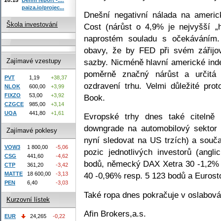
paiza.io/projec...
Dnešní negativní nálada na americ
Škola investování
Cost (nárůst o 4,9% je nejvyšší „h
naprostém souladu s očekáváním
obavy, že by FED při svém zářijo
sazby. Nicméně hlavní americké in
Zajímavé vzestupy
poměrně značný nárůst a určitá 
PVT
1,19
+38,37
ozdravení trhu. Velmi důležité pro
NLOK
600,00
+3,99
FIXZO
53,00
+3,92
Book.
CZGCE
985,00
+3,14
UQA
441,80
+1,61
Evropské trhy dnes také citelně
downgrade na automobilový sektor
Zajímavé poklesy
nyní sledovat na US trzích) a souč
VOW3
1 800,00
-5,06
pozic jednotlivých investorů (ang
CSG
441,60
-4,62
bodů, německý DAX Xetra 30 -1,2% 
CTP
361,20
-3,42
MATTE
18 600,00
-3,13
40 -0,96% resp. 5 123 bodů a Eurost
PEN
6,40
-3,03
Také ropa dnes pokračuje v oslabován
Kurzovní lístek
Afin Brokers,a.s.
EUR
24,265
-0,22