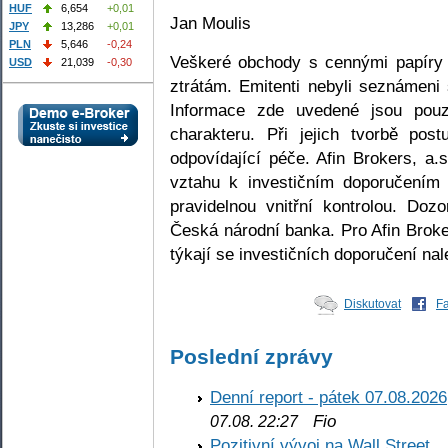
HUF
6,654
+0,01
Jan Moulis
JPY
13,286
+0,01
PLN
5,646
-0,24
Veškeré obchody s cennými papíry 
USD
21,039
-0,30
ztrátám. Emitenti nebyli seznámeni 
Informace zde uvedené jsou pouze
charakteru. Při jejich tvorbě pos
odpovídající péče. Afin Brokers, a.
vztahu k investičním doporučením 
pravidelnou vnitřní kontrolou. Doz
Česká národní banka. Pro Afin Broke
týkají se investičních doporučení n
Diskutovat
F
Poslední zprávy
Denní report - pátek 07.08.2026
Fio
07.08. 22:27
Pozitivní vývoj na Wall Street