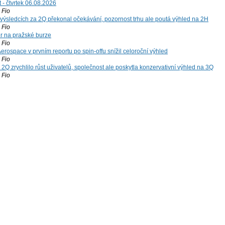
 - čtvrtek 06.08.2026
Fio
výsledcích za 2Q překonal očekávání, pozornost trhu ale poutá výhled na 2H
Fio
r na pražské burze
Fio
rospace v prvním reportu po spin-offu snížil celoroční výhled
Fio
2Q zrychlilo růst uživatelů, společnost ale poskytla konzervativní výhled na 3Q
Fio