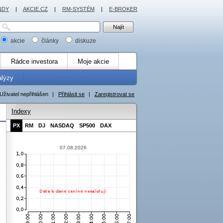
NDY
|
AKCIE.CZ
|
RM-SYSTÉM
|
E-BROKER
akcie
články
diskuze
Rádce investora
Moje akcie
alýzy
Uživatel nepřihlášen
|
Přihlásit se
|
Zaregistrovat se
Indexy
PX
RM
DJ
NASDAQ
SP500
DAX
07.08.2026