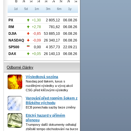
1d
5d
1m
3m
6m
1y
PX
+1,30
2 805,12
06.08.26
RM
+2,78
781,62
06.08.26
DJIA
-0,85
53 885,10
06.08.26
NASDAQ
-0,09
26 340,17
06.08.26
SP500
0,00
4 357,73
22.09.21
DAX
+0,05
26 140,13
06.08.26
Odborné články
Výsledková sezóna
Nasdaq pod tlakem, luxus s
rozdílnými výsledky a vývoj akcií
CSG před klíčovými výsledky
Varování před ropným šokem z
Blízkého východu
ECB ponechala sazby beze změny
Etický hazard v přímém
přenosu
Trumpovy další dokumenty odhalují
zběsilé tempo obchodování na burze