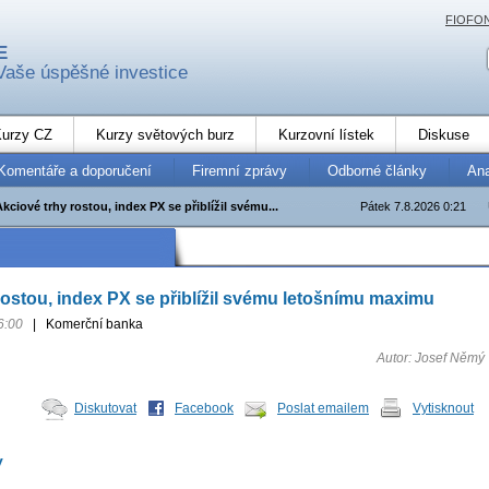
FIOFO
E
Vaše úspěšné investice
urzy CZ
Kurzy světových burz
Kurzovní lístek
Diskuse
Komentáře a doporučení
Firemní zprávy
Odborné články
An
Akciové trhy rostou, index PX se přiblížil svému...
Pátek 7.8.2026 0:21
rostou, index PX se přiblížil svému letošnímu maximu
6:00
|
Komerční banka
Autor: Josef Němý
Diskutovat
Facebook
Poslat emailem
Vytisknout
y