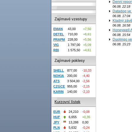
Denní report
06.08. 22:18
Datadog ve 
06.08. 17:04
Zajímavé vzestupy
Kladný závě
06.08. 16:58
EMAN
43,00
+7,50
Honeywell Ae
DETEL
710,00
+6,61
06.08. 15:54
Duolingo ve 
PRAPM
228,00
+5,56
06.08. 15:23
VIG
1 797,00
+5,09
RBI
1 575,50
+4,61
Zajímavé poklesy
SHELL
877,00
-10,33
NOKIA
200,00
-4,40
ATS
3 504,00
-2,56
CZGCE
955,00
-2,15
KARIN
140,00
-2,10
Kurzovní lístek
EUR
24,210
-0,08
HUF
6,655
+0,35
JPY
13,288
0,00
PLN
5,632
-0,24