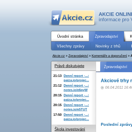
AKCIE ONLIN
informace pro 
Úvodní stránka
Zpravodajství
K
Všechny zprávy
Novinky z trhů
Akcie.cz
»
Zpravodajství
»
Komentáře a doporučení
»
Právě diskutujete
Zpravodajství
21:13
Denní report -...:
Akciové trhy 
paiza.io/projec...
21:12
Denní report -...:
06.04.2011 16:4
notes.io/e6qyW
20:15
Denní report -...:
paiza.io/projec...
20:15
Denní report -...:
notes.io/e5TUT
17:50
Denní report -...:
paiza.io/projec...
Poslední zpráv
Škola investování