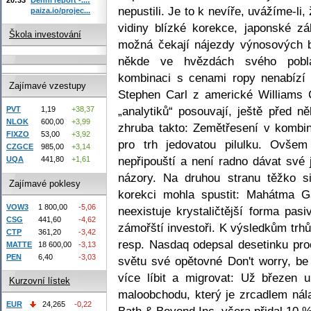
nepustili. Je to k nevíře, uvážíme-li,
paiza.io/projec...
vidiny blízké korekce, japonské z
Škola investování
možná čekají nájezdy výnosových b
někde ve hvězdách svého poblá
kombinaci s cenami ropy nenabízí p
Zajímavé vzestupy
Stephen Carl z americké Williams C
„analytiků“ posouvají, ještě před n
PVT
1,19
+38,37
NLOK
600,00
+3,99
zhruba takto: Zemětřesení v komb
FIXZO
53,00
+3,92
pro trh jedovatou pilulku. Ovšem
CZGCE
985,00
+3,14
nepřipouští a není radno dávat své
UQA
441,80
+1,61
názory. Na druhou stranu těžko si
Zajímavé poklesy
korekci mohla spustit: Mahátma G
VOW3
1 800,00
-5,06
neexistuje krystaličtější forma pas
CSG
441,60
-4,62
zámořští investoři. K výsledkům trhů
CTP
361,20
-3,42
resp. Nasdaq odepsal desetinku pr
MATTE
18 600,00
-3,13
PEN
6,40
-3,03
světu své opětovné Don't worry, be 
více líbit a migrovat: Už březen 
Kurzovní lístek
maloobchodu, který je zrcadlem nál
EUR
24,265
-0,22
Bath & Beyond Inc. včera přidal 10 