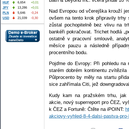
HUF
6,654
+0,01
JPY
13,286
+0,01
Nad Evropou od včerejška krouží je
PLN
5,646
-0,24
ovšem na tento krok připravily trhy
USD
21,039
-0,30
zůstal pochopitelně bez vlivu na t
bankéři pokračovat. Trichet hodlá „
ostatně v pracovní smlouvě, analyt
měsíce pauzu a následně případný
procentního bodu.
Pojďme do Evropy: Při pohledu na 
starém dobrém kontinentu zvítězila 
Půlprocento by měly na startu přid
sice zahřímala Citi, jež downgradova
Kudy kam na pražském trhu, jak 
akcie, nový superreport pro ČEZ, vy
k ČEZ a Fortuně: Čtěte na iPOINT:
h
akciovy-vyhled-8-4-dalsi-pastva-pro-