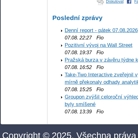
Diskutovat
F
Poslední zprávy
Denní report - pátek 07.08.2026
Fio
07.08. 22:27
Pozitivní vývoj na Wall Street
Fio
07.08. 19:37
Pražská burza v závěru týdne k
Fio
07.08. 16:52
Take-Two Interactive zveřejnil 
mírně překonaly odhady analyti
Fio
07.08. 15:25
Groupon zvýšil celoroční výhl
byly smíšené
Fio
07.08. 13:39
Copyright © 2025. Všechna práva