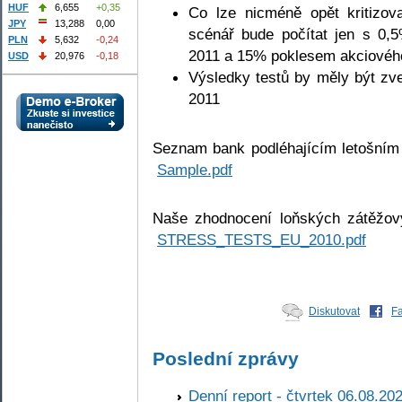
HUF
6,655
+0,35
Co lze nicméně opět kritizova
JPY
13,288
0,00
scénář bude počítat jen s 0
PLN
5,632
-0,24
2011 a 15% poklesem akciového
USD
20,976
-0,18
Výsledky testů by měly být zv
2011
Seznam bank podléhajícím letošní
Sample.pdf
Naše zhodnocení loňských zátěžov
STRESS_TESTS_EU_2010.pdf
Diskutovat
F
Poslední zprávy
Denní report - čtvrtek 06.08.20