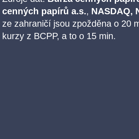
cenných papírů a.s.
,
NASDAQ, N
ze zahraničí jsou zpožděna o 20 m
kurzy z BCPP, a to o 15 min.