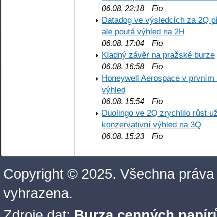
Fio
06.08. 22:18
Datadog ve výsledcích za 2Q př
ale poutá výhled na 2H
Fio
06.08. 17:04
Kladný závěr na pražské burze
Fio
06.08. 16:58
Honeywell Aerospace v prvním re
výhled
Fio
06.08. 15:54
Duolingo ve 2Q zrychlilo růst už
konzervativní výhled na 3Q
Fio
06.08. 15:23
Copyright © 2025. Všechna práva
vyhrazena.
Zdroje dat:
Burza cenných papírů