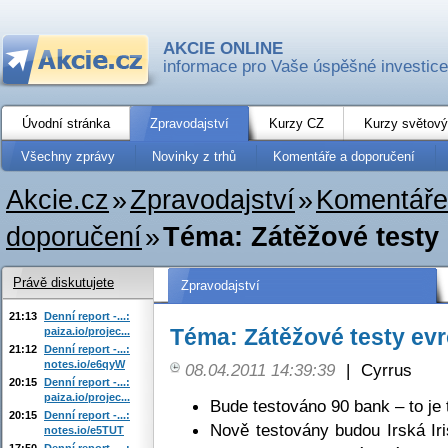
AKCIE ONLINE
informace pro Vaše úspěšné investice
Úvodní stránka
Zpravodajství
Kurzy CZ
Kurzy světový
Všechny zprávy
Novinky z trhů
Komentáře a doporučení
Akcie.cz
»
Zpravodajství
»
Komentáře
doporučení
»
Téma: Zátěžové testy
Právě diskutujete
Zpravodajství
21:13
Denní report -...:
Téma: Zátěžové testy ev
paiza.io/projec...
21:12
Denní report -...:
notes.io/e6qyW
08.04.2011 14:39:39
|
Cyrrus
20:15
Denní report -...:
paiza.io/projec...
Bude testováno 90 bank – to je 
20:15
Denní report -...:
Nově testovány budou Irská Ir
notes.io/e5TUT
17:50
Denní report -...: