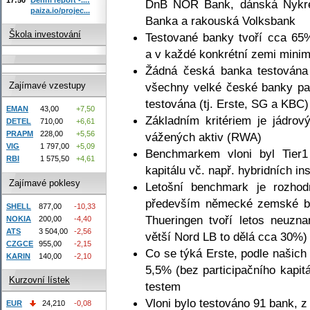
DnB NOR Bank, dánská Nykred
paiza.io/projec...
Banka a rakouská Volksbank
Škola investování
Testované banky tvoří cca 65
a v každé konkrétní zemi mini
Žádná česká banka testována
všechny velké české banky pat
Zajímavé vzestupy
testována (tj. Erste, SG a KBC)
EMAN
43,00
+7,50
Základním kritériem je jádrov
DETEL
710,00
+6,61
PRAPM
228,00
+5,56
vážených aktiv (RWA)
VIG
1 797,00
+5,09
Benchmarkem vloni byl Tier1 
RBI
1 575,50
+4,61
kapitálu vč. např. hybridních in
Zajímavé poklesy
Letošní benchmark je rozhod
především německé zemské ba
SHELL
877,00
-10,33
Thueringen tvoří letos neuzn
NOKIA
200,00
-4,40
ATS
3 504,00
-2,56
větší Nord LB to dělá cca 30%)
CZGCE
955,00
-2,15
Co se týká Erste, podle našich
KARIN
140,00
-2,10
5,5% (bez participačního kapit
Kurzovní lístek
testem
Vloni bylo testováno 91 bank, z
EUR
24,210
-0,08