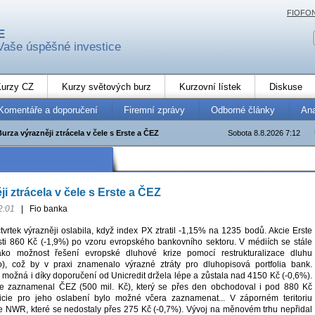
FIOFO
E
Vaše úspěšné investice
urzy CZ
Kurzy světových burz
Kurzovní lístek
Diskuse
Komentáře a doporučení
Firemní zprávy
Odborné články
An
Burza výrazněji ztrácela v čele s Erste a ČEZ
Sobota 8.8.2026 7:12
i ztrácela v čele s Erste a ČEZ
2:01
|
Fio banka
vrtek výrazněji oslabila, když index PX ztratil -1,15% na 1235 bodů. Akcie Erste
sti 860 Kč (-1,9%) po vzoru evropského bankovního sektoru. V médiích se stále
jako možnost řešení evropské dluhové krize pomocí restrukturalizace dluhu
o), což by v praxi znamenalo výrazné ztráty pro dluhopisová portfolia bank.
možná i díky doporučení od Unicredit držela lépe a zůstala nad 4150 Kč (-0,6%).
e zaznamenal ČEZ (500 mil. Kč), který se přes den obchodoval i pod 880 Kč
ndicie pro jeho oslabení bylo možné včera zaznamenat... V záporném teritoriu
ie NWR, které se nedostaly přes 275 Kč (-0,7%). Vývoj na měnovém trhu nepřidal