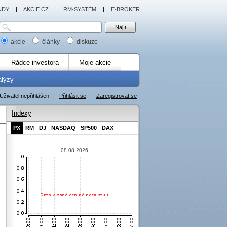
NDY
|
AKCIE.CZ
|
RM-SYSTÉM
|
E-BROKER
akcie
články
diskuze
Rádce investora
Moje akcie
alýzy
Uživatel nepřihlášen
|
Přihlásit se
|
Zaregistrovat se
Indexy
PX
RM
DJ
NASDAQ
SP500
DAX
08.08.2026