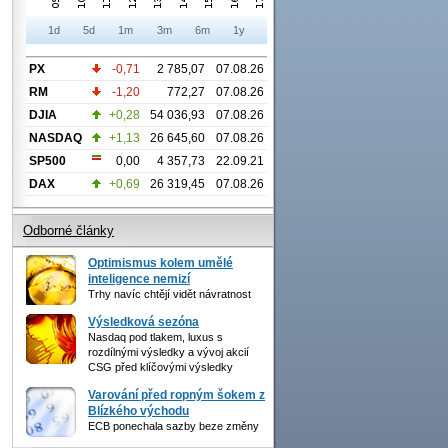
1d
5d
1m
3m
6m
1y
PX
-0,71
2 785,07
07.08.26
RM
-1,20
772,27
07.08.26
DJIA
+0,28
54 036,93
07.08.26
NASDAQ
+1,13
26 645,60
07.08.26
SP500
0,00
4 357,73
22.09.21
DAX
+0,69
26 319,45
07.08.26
Odborné články
Optimismus kolem umělé
inteligence nemizí
Trhy navíc chtějí vidět návratnost
Výsledková sezóna
Nasdaq pod tlakem, luxus s
rozdílnými výsledky a vývoj akcií
CSG před klíčovými výsledky
Varování před ropným šokem z
Blízkého východu
ECB ponechala sazby beze změny