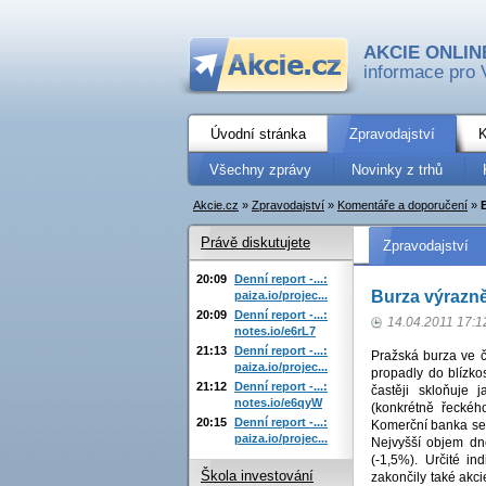
AKCIE ONLIN
informace pro 
Úvodní stránka
Zpravodajství
K
Všechny zprávy
Novinky z trhů
Akcie.cz
»
Zpravodajství
»
Komentáře a doporučení
»
Právě diskutujete
Zpravodajství
20:09
Denní report -...:
Burza výrazněj
paiza.io/projec...
20:09
Denní report -...:
14.04.2011 17:1
notes.io/e6rL7
21:13
Denní report -...:
Pražská burza ve čt
paiza.io/projec...
propadly do blízko
21:12
Denní report -...:
častěji skloňuje 
notes.io/e6qyW
(konkrétně řeckéh
20:15
Denní report -...:
Komerční banka se 
paiza.io/projec...
Nejvyšší objem dn
(-1,5%). Určité i
Škola investování
zakončily také akc