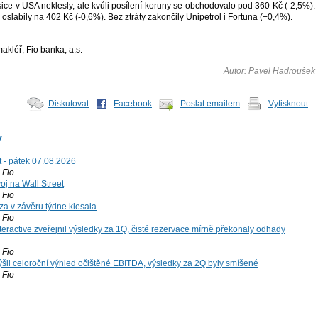
ice v USA neklesly, ale kvůli posílení koruny se obchodovalo pod 360 Kč (-2,5%).
 oslabily na 402 Kč (-0,6%). Bez ztráty zakončily Unipetrol i Fortuna (+0,4%).
kléř, Fio banka, a.s.
Autor: Pavel Hadroušek
Diskutovat
Facebook
Poslat emailem
Vytisknout
y
t - pátek 07.08.2026
Fio
voj na Wall Street
Fio
za v závěru týdne klesala
Fio
teractive zveřejnil výsledky za 1Q, čisté rezervace mírně překonaly odhady
Fio
šil celoroční výhled očištěné EBITDA, výsledky za 2Q byly smíšené
Fio