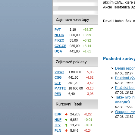
akciím CME, které s
Akcie Telefonica 02
Zajímavé vzestupy
Pavel Hadroušek, ma
PVT
1,19
+38,37
NLOK
600,00
+3,99
FIXZO
53,00
+3,92
CZGCE
985,00
+3,14
UQA
441,80
+1,61
Poslední zpráv
Zajímavé poklesy
Denní repor
VOW3
1 800,00
-5,06
07.08. 22:27
CSG
441,60
-4,62
Pozitivní vý
07.08. 19:37
CTP
361,20
-3,42
Pražská bur
MATTE
18 600,00
-3,13
07.08. 16:52
PEN
6,40
-3,03
Take-Two In
analytiků
Kurzovní lístek
07.08. 15:25
Groupon zvý
EUR
24,265
-0,22
07.08. 13:39
HUF
6,654
+0,01
JPY
13,286
+0,01
PLN
5,646
-0,24