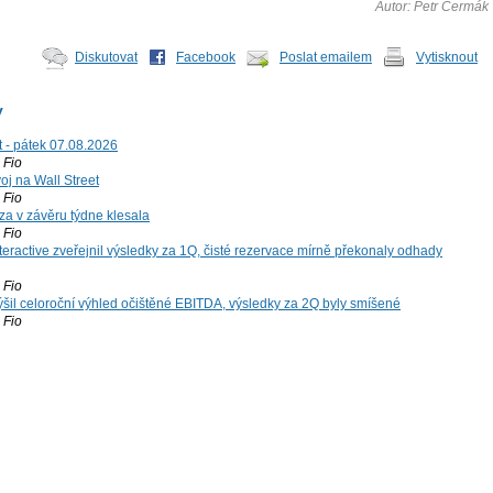
Autor: Petr Čermák
Diskutovat
Facebook
Poslat emailem
Vytisknout
y
t - pátek 07.08.2026
Fio
voj na Wall Street
Fio
za v závěru týdne klesala
Fio
teractive zveřejnil výsledky za 1Q, čisté rezervace mírně překonaly odhady
Fio
šil celoroční výhled očištěné EBITDA, výsledky za 2Q byly smíšené
Fio