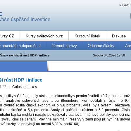
FIOFO
E
Vaše úspěšné investice
urzy CZ
Kurzy světových burz
Kurzovní lístek
Diskuse
Komentáře a doporučení
Firemní zprávy
Odborné články
An
ína – rychlejší růst HDP i inflace
Sobota 8.8.2026 12:58
ší růst HDP i inflace
6:17
|
Colosseum, a.s.
atistiky v Číně odhalily růst tamní ekonomiky v prvním čtvrtletí o 9,7 procenta, což
ní analytiků oslovených agenturou Bloomberg, kteří počítali s růstem o 9,4
ém čtvrtletí rostla čínská ekonomika o 9,8 procenta. Vyšší byla ovšem i březnová
stla meziročně o 5,4 procenta. Analytici počítali s růstem o 5,2 procenta. Čísla
entrální banka mohla i nadále pokračovat v utahování měnové politiky, pomocí níž
 zvyšujícími se cenami. Povinné minimální rezervy v zemi jsou již nyní na úrovni
ové sazby se pohybují na úrovni 6,31%. and#160;