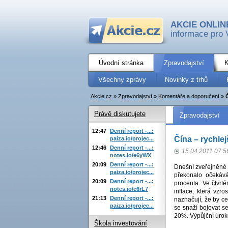
AKCIE ONLIN
informace pro 
Úvodní stránka
Zpravodajství
K
Všechny zprávy
Novinky z trhů
Akcie.cz
»
Zpravodajství
»
Komentáře a doporučení
»
Č
Právě diskutujete
Zpravodajství
12:47
Denní report -...:
Čína – rychlej
paiza.io/projec...
12:46
Denní report -...:
15.04.2011 07:5
notes.io/e6yWX
20:09
Denní report -...:
Dnešní zveřejněné st
paiza.io/projec...
překonalo očekává
20:09
Denní report -...:
procenta. Ve čtvrt
notes.io/e6rL7
inflace, která vzro
21:13
Denní report -...:
naznačují, že by c
paiza.io/projec...
se snaží bojovat se
20%. Výpůjční úrok
Škola investování