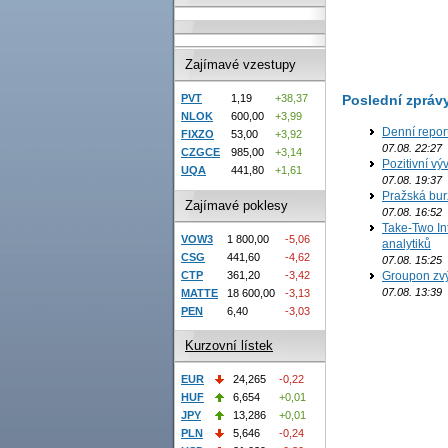
Zajímavé vzestupy
Poslední zpráv
PVT
1,19
+38,37
NLOK
600,00
+3,99
Denní repor
FIXZO
53,00
+3,92
07.08. 22:27
CZGCE
985,00
+3,14
Pozitivní vý
UQA
441,80
+1,61
07.08. 19:37
Pražská bur
Zajímavé poklesy
07.08. 16:52
Take-Two In
VOW3
1 800,00
-5,06
analytiků
CSG
441,60
-4,62
07.08. 15:25
CTP
361,20
-3,42
Groupon zvý
07.08. 13:39
MATTE
18 600,00
-3,13
PEN
6,40
-3,03
Kurzovní lístek
EUR
24,265
-0,22
HUF
6,654
+0,01
JPY
13,286
+0,01
PLN
5,646
-0,24