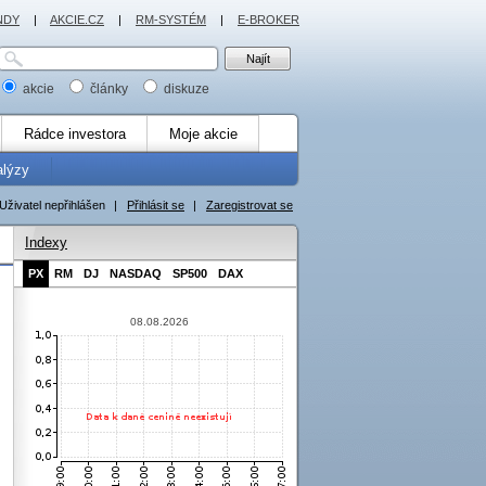
NDY
|
AKCIE.CZ
|
RM-SYSTÉM
|
E-BROKER
akcie
články
diskuze
Rádce investora
Moje akcie
alýzy
Uživatel nepřihlášen
|
Přihlásit se
|
Zaregistrovat se
Indexy
PX
RM
DJ
NASDAQ
SP500
DAX
08.08.2026