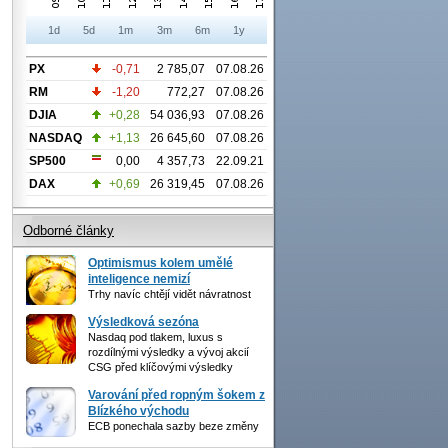
1d
5d
1m
3m
6m
1y
PX
-0,71
2 785,07
07.08.26
RM
-1,20
772,27
07.08.26
DJIA
+0,28
54 036,93
07.08.26
NASDAQ
+1,13
26 645,60
07.08.26
SP500
0,00
4 357,73
22.09.21
DAX
+0,69
26 319,45
07.08.26
Odborné články
Optimismus kolem umělé
inteligence nemizí
Trhy navíc chtějí vidět návratnost
Výsledková sezóna
Nasdaq pod tlakem, luxus s
rozdílnými výsledky a vývoj akcií
CSG před klíčovými výsledky
Varování před ropným šokem z
Blízkého východu
ECB ponechala sazby beze změny