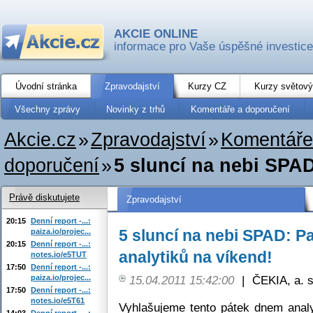
AKCIE ONLINE
informace pro Vaše úspěšné investice
Úvodní stránka
Zpravodajství
Kurzy CZ
Kurzy světový
Všechny zprávy
Novinky z trhů
Komentáře a doporučení
Akcie.cz
»
Zpravodajství
»
Komentáře
doporučení
»
5 sluncí na nebi SPAD
Právě diskutujete
Zpravodajství
20:15
Denní report -...:
5 sluncí na nebi SPAD: P
paiza.io/projec...
20:15
Denní report -...:
analytiků na víkend!
notes.io/e5TUT
17:50
Denní report -...:
paiza.io/projec...
15.04.2011 15:42:00
|
ČEKIA, a. s
17:50
Denní report -...:
notes.io/e5T61
Vyhlašujeme tento pátek dnem analy
14:03
Denní report -...: