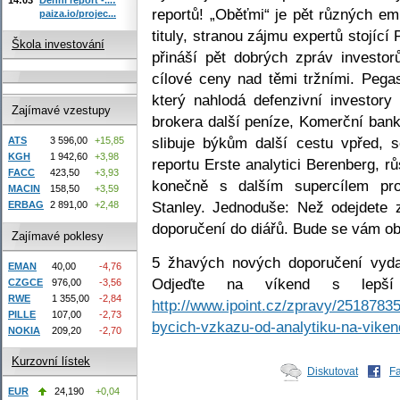
reportů! „Oběťmi“ je pět různých e
paiza.io/projec...
tituly, stranou zájmu expertů stojící
Škola investování
přináší pět dobrých zpráv investo
cílové ceny nad těmi tržními. Pega
který nahlodá defenzivní investory
Zajímavé vzestupy
brokera další peníze, Komerční bank
slibuje býkům další cestu vpřed, 
ATS
3 596,00
+15,85
KGH
1 942,60
+3,98
reportu Erste analytici Berenberg, 
FACC
423,50
+3,93
konečně s dalším supercílem pr
MACIN
158,50
+3,59
Stanley. Jednoduše: Než odejdete 
ERBAG
2 891,00
+2,48
doporučení do diářů. Bude se vám ob
Zajímavé poklesy
5 žhavých nových doporučení vyda
EMAN
40,00
-4,76
Odjeďte na víkend s lepší
CZGCE
976,00
-3,56
RWE
1 355,00
-2,84
http://www.ipoint.cz/zpravy/25187835
PILLE
107,00
-2,73
bycich-vzkazu-od-analytiku-na-viken
NOKIA
209,20
-2,70
Kurzovní lístek
Diskutovat
F
EUR
24,190
+0,04