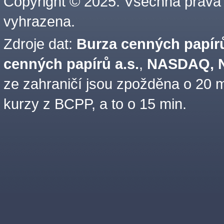
Copyright © 2025. Všechna práva
vyhrazena.
Zdroje dat:
Burza cenných papírů
cenných papírů a.s.
,
NASDAQ, N
ze zahraničí jsou zpožděna o 20 m
kurzy z BCPP, a to o 15 min.