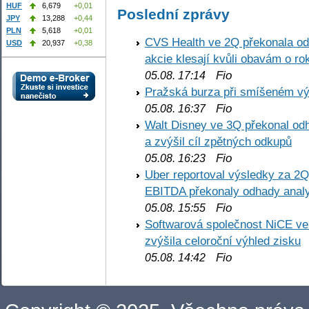
HUF
6,679
+0,01
Poslední zprávy
JPY
13,288
+0,44
PLN
5,618
+0,01
CVS Health ve 2Q překonala odh
USD
20,937
+0,38
akcie klesají kvůli obavám o ro
Fio
05.08. 17:14
Pražská burza při smíšeném výv
Fio
05.08. 16:37
Walt Disney ve 3Q překonal odha
a zvýšil cíl zpětných odkupů
Fio
05.08. 16:23
Uber reportoval výsledky za 2Q,
EBITDA překonaly odhady analy
Fio
05.08. 15:55
Softwarová společnost NiCE ve
zvýšila celoroční výhled zisku
Fio
05.08. 14:42