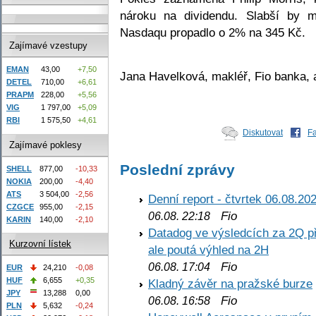
nároku na dividendu. Slabší by 
Nasdaqu propadlo o 2% na 345 Kč.
Zajímavé vzestupy
EMAN
43,00
+7,50
Jana Havelková, makléř, Fio banka, 
DETEL
710,00
+6,61
PRAPM
228,00
+5,56
VIG
1 797,00
+5,09
RBI
1 575,50
+4,61
Diskutovat
F
Zajímavé poklesy
Poslední zprávy
SHELL
877,00
-10,33
NOKIA
200,00
-4,40
ATS
3 504,00
-2,56
Denní report - čtvrtek 06.08.20
CZGCE
955,00
-2,15
Fio
06.08. 22:18
KARIN
140,00
-2,10
Datadog ve výsledcích za 2Q př
Kurzovní lístek
ale poutá výhled na 2H
Fio
06.08. 17:04
EUR
24,210
-0,08
HUF
6,655
+0,35
Kladný závěr na pražské burze
JPY
13,288
0,00
Fio
06.08. 16:58
PLN
5,632
-0,24