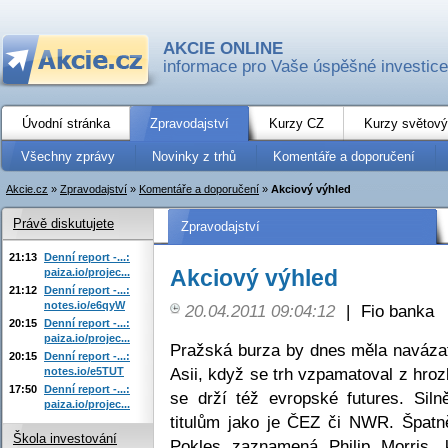
AKCIE ONLINE
informace pro Vaše úspěšné investice
Úvodní stránka
Zpravodajství
Kurzy CZ
Kurzy světový
Všechny zprávy
Novinky z trhů
Komentáře a doporučení
Akcie.cz
»
Zpravodajství
»
Komentáře a doporučení
»
Akciový výhled
Právě diskutujete
Zpravodajství
21:13
Denní report -...:
Akciový výhled
paiza.io/projec...
21:12
Denní report -...:
notes.io/e6qyW
20.04.2011 09:04:12
|
Fio banka
20:15
Denní report -...:
paiza.io/projec...
Pražská burza by dnes měla navázat
20:15
Denní report -...:
Asii, když se trh vzpamatoval z hroz
notes.io/e5TUT
17:50
Denní report -...:
se drží též evropské futures. Sil
paiza.io/projec...
titulům jako je ČEZ či NWR. Špatn
Škola investování
Pokles zaznamená Philip Morris,