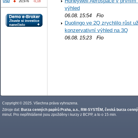
Honeywell Aerospace v prvním re
USD
20,976
-0,18
výhled
Fio
06.08. 15:54
Duolingo ve 2Q zrychlilo růst už
konzervativní výhled na 3Q
Fio
06.08. 15:23
Copyright © 2025. Všechna práva vyhrazena.
Zdroje dat:
Burza cenných papírů Praha, a.s.
,
RM-SYSTÉM, česká burza cennýc
minut. Pro nepřihlášené jsou zpožděny i kurzy z BCPP, a to o 15 min.