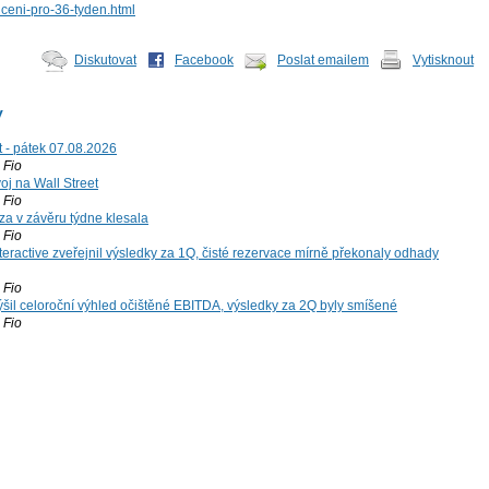
uceni-pro-36-tyden.html
Diskutovat
Facebook
Poslat emailem
Vytisknout
y
t - pátek 07.08.2026
Fio
voj na Wall Street
Fio
za v závěru týdne klesala
Fio
teractive zveřejnil výsledky za 1Q, čisté rezervace mírně překonaly odhady
Fio
šil celoroční výhled očištěné EBITDA, výsledky za 2Q byly smíšené
Fio