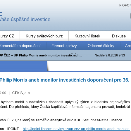
FIOFO
E
Vaše úspěšné investice
urzy CZ
Kurzy světových burz
Kurzovní lístek
Diskuse
Komentáře a doporučení
Firemní zprávy
Odborné články
An
UP ČEZ + UP Philip Morris aneb monitor investičních...
Neděle 9.8.2026 9:33
hilip Morris aneb monitor investičních doporučení pro 36.
9:00
|
ČEKIA, a. s.
ychom mohli s nadsázkou zhodnotit uplynulý týden z hlediska nejnovějších
čení. Do přehledu, který Česká kapitálová informační agentura provádí, tentokrát
.
ován ČEZu, na který se zaměřilo analytické duo KBC Securities/Patria Finance.
e na iPOINT,
http://ipoint.financninoviny.cz/up-cez-up-philip-morris-aneb-monitor-