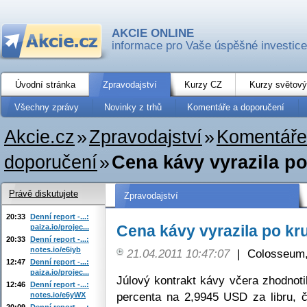
AKCIE ONLINE
informace pro Vaše úspěšné investice
Úvodní stránka
Zpravodajství
Kurzy CZ
Kurzy světový
Všechny zprávy
Novinky z trhů
Komentáře a doporučení
Akcie.cz
»
Zpravodajství
»
Komentáře
doporučení
»
Cena kávy vyrazila po
Právě diskutujete
Zpravodajství
20:33
Denní report -...:
Cena kávy vyrazila po kr
paiza.io/projec...
20:33
Denní report -...:
notes.io/e6iyb
21.04.2011 10:47:07
|
Colosseum,
12:47
Denní report -...:
paiza.io/projec...
Júlový kontrakt kávy včera zhodnoti
12:46
Denní report -...:
percenta na 2,9945 USD za libru, 
notes.io/e6yWX
20:09
Denní report -...: