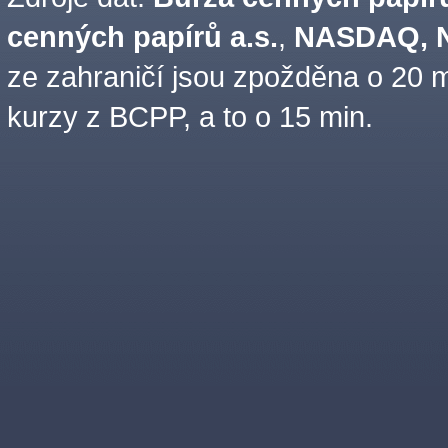
cenných papírů a.s.
,
NASDAQ, N
ze zahraničí jsou zpožděna o 20 m
kurzy z BCPP, a to o 15 min.