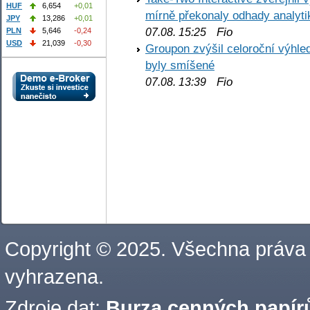
HUF
6,654
+0,01
mírně překonaly odhady analyti
JPY
13,286
+0,01
Fio
PLN
5,646
-0,24
07.08. 15:25
USD
21,039
-0,30
Groupon zvýšil celoroční výhl
byly smíšené
Fio
07.08. 13:39
Copyright © 2025. Všechna práva
vyhrazena.
Zdroje dat:
Burza cenných papírů