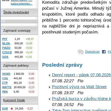
Komodita zdražuje predovšetkým 
paiza.io/projec...
počasí v Južnej Amerike. Minulý týž
Škola investování
krupobitím, ktoré podľa odhadu ag
približne 1 percento tohtoročnej úr
na najbližšie dni je nepriaznivá a
Zajímavé vzestupy
postihnuté studeným počasím.
PVT
1,19
+38,37
NLOK
600,00
+3,99
FIXZO
53,00
+3,92
Diskutovat
F
CZGCE
985,00
+3,14
UQA
441,80
+1,61
Poslední zprávy
Zajímavé poklesy
VOW3
1 800,00
-5,06
Denní report - pátek 07.08.2026
CSG
441,60
-4,62
Fio
07.08. 22:27
CTP
361,20
-3,42
Pozitivní vývoj na Wall Street
MATTE
18 600,00
-3,13
PEN
6,40
-3,03
Fio
07.08. 19:37
Pražská burza v závěru týdne k
Kurzovní lístek
Fio
07.08. 16:52
EUR
24,265
-0,22
Take-Two Interactive zveřejnil 