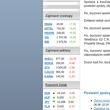
Spolana a Kaučuk 
poslední zprávy, zř
Fio, burzovní spole
Zajímavé vzestupy
Emitenti nebyli sez
EMAN
43,00
+7,50
Fio, burzovní spole
DETEL
710,00
+6,61
PRAPM
228,00
+5,56
Fio, burzovní spole
VIG
1 797,00
+5,09
Telefónica O2 C.R.
RBI
1 575,50
+4,61
Property Group, Phi
Zajímavé poklesy
Fio, burzovní spol
odpovídajícím vnitř
SHELL
877,00
-10,33
Dozor nad Fio, bur
NOKIA
200,00
-4,40
ATS
3 504,00
-2,56
CZGCE
955,00
-2,15
KARIN
140,00
-2,10
Kurzovní lístek
Poslední zpráv
EUR
24,210
-0,08
HUF
6,655
+0,35
Denní report
JPY
13,288
0,00
06.08. 22:18
PLN
5,632
-0,24
Datadog ve 