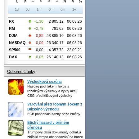
1d
5d
1m
3m
6m
1y
PX
+1,30
2 805,12
06.08.26
RM
+2,78
781,62
06.08.26
DJIA
-0,85
53 885,10
06.08.26
NASDAQ
-0,09
26 340,17
06.08.26
SP500
0,00
4 357,73
22.09.21
DAX
+0,05
26 140,13
06.08.26
Odborné články
Výsledková sezóna
Nasdaq pod tlakem, luxus s
rozdílnými výsledky a vývoj akcií
CSG před klíčovými výsledky
Varování před ropným šokem z
Blízkého východu
ECB ponechala sazby beze změny
Etický hazard v přímém
přenosu
Trumpovy další dokumenty odhalují
zběsilé tempo obchodování na burze