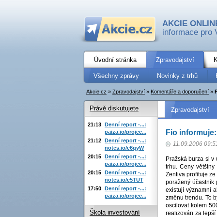
AKCIE ONLIN
informace pro 
Úvodní stránka
Zpravodajství
K
Všechny zprávy
Novinky z trhů
Akcie.cz
»
Zpravodajství
»
Komentáře a doporučení
»
Právě diskutujete
Zpravodajství
21:13
Denní report -...:
Fio informuje
paiza.io/projec...
21:12
Denní report -...:
11.09.2006 09:5
notes.io/e6qyW
20:15
Denní report -...:
Pražská burza si v
paiza.io/projec...
trhu. Ceny většiny
20:15
Denní report -...:
Zentiva profituje 
notes.io/e5TUT
poražený účastník p
17:50
Denní report -...:
existují významní 
paiza.io/projec...
změnu trendu. To b
oscilovat kolem 50
Škola investování
realizován za lepší