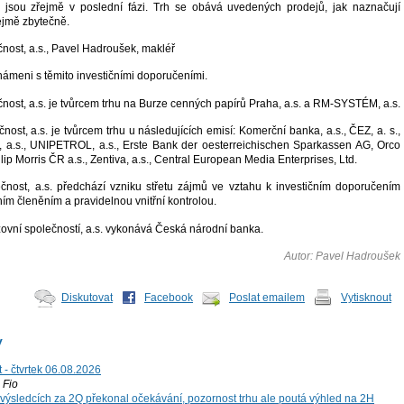
jsou zřejmě v poslední fázi. Trh se obává uvedených prodejů, jak naznačují
ejmě zbytečně.
čnost, a.s., Pavel Hadroušek, makléř
námeni s těmito investičními doporučeními.
čnost, a.s. je tvůrcem trhu na Burze cenných papírů Praha, a.s. a RM-SYSTÉM, a.s.
čnost, a.s. je tvůrcem trhu u následujících emisí: Komerční banka, a.s., ČEZ, a. s.,
, a.s., UNIPETROL, a.s., Erste Bank der oesterreichischen Sparkassen AG, Orco
lip Morris ČR a.s., Zentiva, a.s., Central European Media Enterprises, Ltd.
ečnost, a.s. předchází vzniku střetu zájmů ve vztahu k investičním doporučením
ním členěním a pravidelnou vnitřní kontrolou.
zovní společností, a.s. vykonává Česká národní banka.
Autor: Pavel Hadroušek
Diskutovat
Facebook
Poslat emailem
Vytisknout
y
 - čtvrtek 06.08.2026
Fio
výsledcích za 2Q překonal očekávání, pozornost trhu ale poutá výhled na 2H