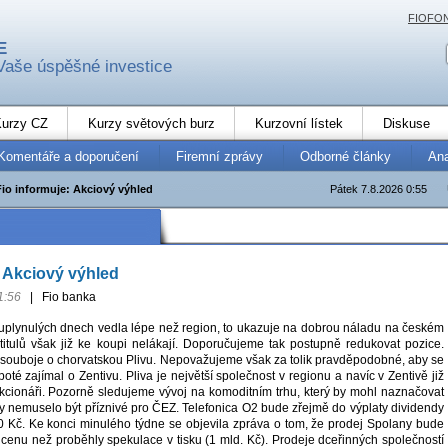
FIOFO
E
Vaše úspěšné investice
urzy CZ
Kurzy světových burz
Kurzovní lístek
Diskuse
Komentáře a doporučení
Firemní zprávy
Odborné články
An
Fio informuje: Akciový výhled
Pátek 7.8.2026 0:55
: Akciový výhled
1:56
|
Fio banka
 uplynulých dnech vedla lépe než region, to ukazuje na dobrou náladu na českém
 titulů však již ke koupi nelákají. Doporučujeme tak postupně redukovat pozice.
ze souboje o chorvatskou Plivu. Nepovažujeme však za tolik pravděpodobné, aby se
oté zajímal o Zentivu. Pliva je největší společnost v regionu a navíc v Zentivě již
akcionáři. Pozorně sledujeme vývoj na komoditním trhu, který by mohl naznačovat
y nemuselo být příznivé pro ČEZ. Telefonica O2 bude zřejmě do výplaty dividendy
0 Kč. Ke konci minulého týdne se objevila zpráva o tom, že prodej Spolany bude
 cenu než proběhly spekulace v tisku (1 mld. Kč). Prodeje dceřinných společností