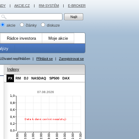
NDY
|
AKCIE.CZ
|
RM-SYSTÉM
|
E-BROKER
akcie
články
diskuze
Rádce investora
Moje akcie
alýzy
Uživatel nepřihlášen
|
Přihlásit se
|
Zaregistrovat se
Indexy
PX
RM
DJ
NASDAQ
SP500
DAX
07.08.2026