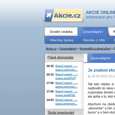
AKCIE ONLIN
informace pro 
Úvodní stránka
Zpravodajství
K
Všechny zprávy
Novinky z trhů
Akcie.cz
»
Zpravodajství
»
Komentáře a doporučení
»
Právě diskutujete
Zpravodajství
20:15
Denní report -...:
Je znalost e
paiza.io/projec...
20:15
Denní report -...:
26.04.2011 12:1
notes.io/e5TUT
17:50
Denní report -...:
Tak tuto otázku s
paiza.io/projec...
nadhodili do davu 
17:50
Denní report -...:
rozpoutala divoká 
notes.io/e5T61
ale spíše o to, kdo
14:03
Denní report -...:
paiza.io/projec...
Abychom na otázk
„ekonomie“ a čím 
burze“ a o čem obc
Škola investování