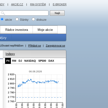
NDY
|
AKCIE.CZ
|
RM-SYSTÉM
|
E-BROKER
akcie
články
diskuze
Rádce investora
Moje akcie
alýzy
Uživatel nepřihlášen
|
Přihlásit se
|
Zaregistrovat se
Indexy
PX
RM
DJ
NASDAQ
SP500
DAX
06.08.2026