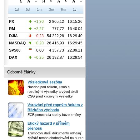
1d
5d
1m
3m
6m
1y
PX
+1,30
2 805,12
16:15:26
RM
+2,27
777,72
16:40:04
DJIA
-0,23
54 222,28
16:29:40
NASDAQ
+0,20
26 416,93
16:29:45
SP500
0,00
4 357,73
22.09.21
DAX
+0,25
26 192,87
16:29:54
Odborné články
Výsledková sezóna
Nasdaq pod tlakem, luxus s
rozdílnými výsledky a vývoj akcií
CSG před klíčovými výsledky
Varování před ropným šokem z
Blízkého východu
ECB ponechala sazby beze změny
Etický hazard v přímém
přenosu
Trumpovy další dokumenty odhalují
zběsilé tempo obchodování na burze