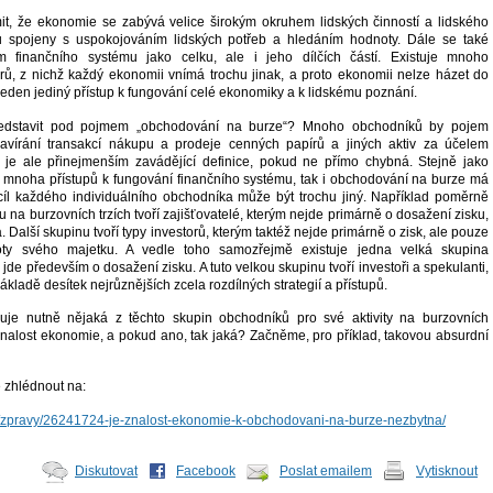
it, že ekonomie se zabývá velice širokým okruhem lidských činností a lidského
ou spojeny s uspokojováním lidských potřeb a hledáním hodnoty. Dále se také
 finančního systému jako celku, ale i jeho dílčích částí. Existuje mnoho
, z nichž každý ekonomii vnímá trochu jinak, a proto ekonomii nelze házet do
jeden jediný přístup k fungování celé ekonomiky a k lidskému poznání.
dstavit pod pojmem „obchodování na burze“? Mnoho obchodníků by pojem
zavírání transakcí nákupu a prodeje cenných papírů a jiných aktiv za účelem
 je ale přinejmenším zavádějící definice, pokud ne přímo chybná. Stejně jako
mnoha přístupů k fungování finančního systému, tak i obchodování na burze má
íl každého individuálního obchodníka může být trochu jiný. Například poměrně
 na burzovních trzích tvoří zajišťovatelé, kterým nejde primárně o dosažení zisku,
ka. Další skupinu tvoří typy investorů, kterým taktéž nejde primárně o zisk, ale pouze
ty svého majetku. A vedle toho samozřejmě existuje jedna velká skupina
jde především o dosažení zisku. A tuto velkou skupinu tvoří investoři a spekulanti,
ákladě desítek nejrůznějších zcela rozdílných strategií a přístupů.
buje nutně nějaká z těchto skupin obchodníků pro své aktivity na burzovních
 znalost ekonomie, a pokud ano, tak jaká? Začněme, pro příklad, takovou absurdní
 zhlédnout na:
cz/zpravy/26241724-je-znalost-ekonomie-k-obchodovani-na-burze-nezbytna/
Diskutovat
Facebook
Poslat emailem
Vytisknout