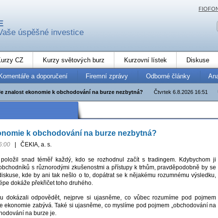
FIOFO
E
Vaše úspěšné investice
urzy CZ
Kurzy světových burz
Kurzovní lístek
Diskuse
Komentáře a doporučení
Firemní zprávy
Odborné články
An
Je znalost ekonomie k obchodování na burze nezbytná?
Čtvrtek 6.8.2026 16:51
konomie k obchodování na burze nezbytná?
6:00
|
ČEKIA, a. s.
i položil snad téměř každý, kdo se rozhodnul začít s tradingem. Kdybychom ji
obchodníků s různorodými zkušenostmi a přístupy k trhům, pravděpodobně by se
diskuse, kde by ani tak nešlo o to, dopátrat se k nějakému rozumnému výsledku,
 lépe dokáže překřičet toho druhého.
u dokázali odpovědět, nejprve si ujasněme, co vůbec rozumíme pod pojmem
se ekonomie zabývá. Také si ujasněme, co myslíme pod pojmem „obchodování na
hodování na burze je.