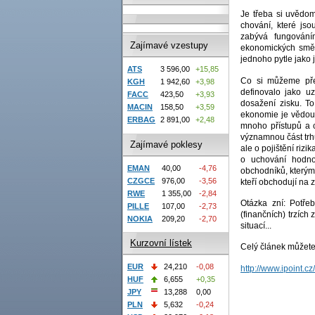
Je třeba si uvědom
chování, které js
zabývá fungováním
Zajímavé vzestupy
ekonomických směrů
jednoho pytle jako 
ATS
3 596,00
+15,85
Co si můžeme pře
KGH
1 942,60
+3,98
definovalo jako u
FACC
423,50
+3,93
dosažení zisku. To
MACIN
158,50
+3,59
ekonomie je vědou 
ERBAG
2 891,00
+2,48
mnoho přístupů a c
významnou část trhu
Zajímavé poklesy
ale o pojištění rizi
o uchování hodno
EMAN
40,00
-4,76
obchodníků, kterým 
CZGCE
976,00
-3,56
kteří obchodují na z
RWE
1 355,00
-2,84
Otázka zní: Potře
PILLE
107,00
-2,73
(finančních) trzích
NOKIA
209,20
-2,70
situací...
Kurzovní lístek
Celý článek můžete
EUR
24,210
-0,08
http://www.ipoint.
HUF
6,655
+0,35
JPY
13,288
0,00
PLN
5,632
-0,24