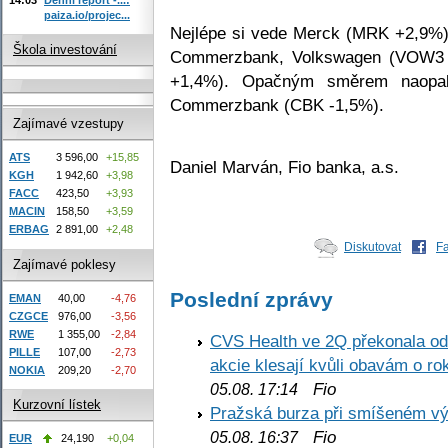
paiza.io/projec...
Nejlépe si vede Merck (MRK +2,9%),
Škola investování
Commerzbank, Volkswagen (VOW3 
+1,4%). Opačným směrem naopak
Commerzbank (CBK -1,5%).
Zajímavé vzestupy
ATS
3 596,00
+15,85
Daniel Marván, Fio banka, a.s.
KGH
1 942,60
+3,98
FACC
423,50
+3,93
MACIN
158,50
+3,59
ERBAG
2 891,00
+2,48
Diskutovat
F
Zajímavé poklesy
Poslední zprávy
EMAN
40,00
-4,76
CZGCE
976,00
-3,56
RWE
1 355,00
-2,84
CVS Health ve 2Q překonala odh
PILLE
107,00
-2,73
akcie klesají kvůli obavám o ro
NOKIA
209,20
-2,70
Fio
05.08. 17:14
Kurzovní lístek
Pražská burza při smíšeném výv
Fio
05.08. 16:37
EUR
24,190
+0,04