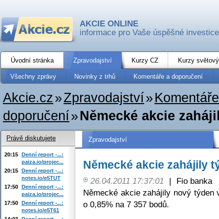
AKCIE ONLINE
informace pro Vaše úspěšné investice
Úvodní stránka
Zpravodajství
Kurzy CZ
Kurzy světový
Všechny zprávy
Novinky z trhů
Komentáře a doporučení
Akcie.cz
»
Zpravodajství
»
Komentáře
doporučení
»
Německé akcie zaháji
Právě diskutujete
Zpravodajství
20:15
Denní report -...:
Německé akcie zahájily 
paiza.io/projec...
20:15
Denní report -...:
notes.io/e5TUT
26.04.2011 17:37:01
|
Fio banka
17:50
Denní report -...:
Německé akcie zahájily nový týden 
paiza.io/projec...
o 0,85% na 7 357 bodů.
17:50
Denní report -...:
notes.io/e5T61
14:03
Denní report -...: