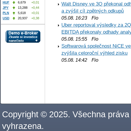
HUF
6,679
+0,01
Walt Disney ve 3Q překonal odha
JPY
13,288
+0,44
a zvýšil cíl zpětných odkupů
PLN
5,618
+0,01
Fio
05.08. 16:23
USD
20,937
+0,38
Uber reportoval výsledky za 2Q,
EBITDA překonaly odhady analy
Fio
05.08. 15:55
Softwarová společnost NiCE ve
zvýšila celoroční výhled zisku
Fio
05.08. 14:42
Copyright © 2025. Všechna práva
vyhrazena.