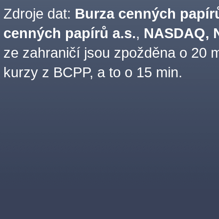
Zdroje dat:
Burza cenných papírů
cenných papírů a.s.
,
NASDAQ, N
ze zahraničí jsou zpožděna o 20 m
kurzy z BCPP, a to o 15 min.