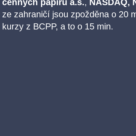
cenných papírů a.s.
,
NASDAQ, N
ze zahraničí jsou zpožděna o 20 m
kurzy z BCPP, a to o 15 min.