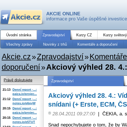
AKCIE ONLINE
informace pro Vaše úspěšné investice
Úvodní stránka
Zpravodajství
Kurzy CZ
Kurzy světový
Všechny zprávy
Novinky z trhů
Komentáře a doporučení
Akcie.cz
»
Zpravodajství
»
Komentáře
doporučení
»
Akciový výhled 28. 4.
Právě diskutujete
Zpravodajství
21:13
Denní report -...:
Akciový výhled 28. 4.: V
paiza.io/projec...
21:12
Denní report -...:
snídani (+ Erste, ECM, Č
notes.io/e6qyW
20:15
Denní report -...:
paiza.io/projec...
28.04.2011 09:27:00
|
ČEKIA, a. s
20:15
Denní report -...:
notes.io/e5TUT
Snad nepochybujete o tom, že by Wal
17:50
Denní report -...: