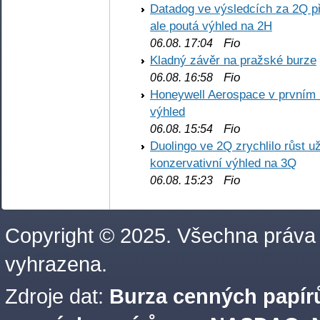
Datadog ve výsledcích za 2Q př
ale poutá výhled na 2H
Fio
06.08. 17:04
Kladný závěr na pražské burze
Fio
06.08. 16:58
Honeywell Aerospace v prvním re
výhled
Fio
06.08. 15:54
Duolingo ve 2Q zrychlilo růst už
konzervativní výhled na 3Q
Fio
06.08. 15:23
Copyright © 2025. Všechna práva
vyhrazena.
Zdroje dat:
Burza cenných papírů