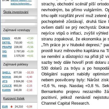
strachy, obchodní scénář píší ortod
paiza.io/projec...
nevhodným, ba přímo vulgárním. Op
Škola investování
trhu opět rozpřáhl první muž zelené
pochopitelně zůstávají, druhá fáze 
ovšem další se prý nechystá: Dokon
Zajímavé vzestupy
nejvíce vtipů o inflaci, zvýšil výhl
stranu zopakoval, že ekonomika je s
EMAN
43,00
+7,50
DETEL
710,00
+6,61
„Trh práce je v hluboké depresi,“ pa
PRAPM
228,00
+5,56
prostě kurz měnového kapitána na 
VIG
1 797,00
+5,09
se nemění a důstojníci na přídi již 
RBI
1 575,50
+4,61
sazby tedy dále hovoří proti dolaru 
Zajímavé poklesy
530 dolarů za tróyu a po hospod
SHELL
877,00
-10,33
Obligátní support nabídly optimi
NOKIA
200,00
-4,40
nebem posvěceny byly: Nárůst zis
ATS
3 504,00
-2,56
+0,6 %, resp. Nasdaq +0,8 %. Sekt
CZGCE
955,00
-2,15
KARIN
140,00
-2,10
Bernankeho projevu nezaznělo žá
pozitivní, jelikož nenávidí nejist
Kurzovní lístek
Channel Capital Research.
EUR
24,210
-0,08