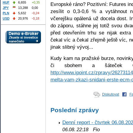
HUF
6,655
+0,35
Evropské ráno? Pozitivní: Futures in
JPY
13,288
0,00
zesílit o 0,3-0,6 % a vytáhnout 
PLN
5,632
-0,24
včerejšku opálená už docela dost. 
USD
20,976
-0,18
do záporu, stáhne jej totiž svou dv
před otevřením trhu se nijak extra
čekal víc a čekal zřejmě ještě víc,
jinak slibný vývoj...
Kudy kam na pražské burze, novink
či sbohem a šáteček Č
http://www.ipoint.cz/zpravy/2627311
melta-vam-zkazi-snidani-erste-ecm-
Diskutovat
F
Poslední zprávy
Denní report - čtvrtek 06.08.20
Fio
06.08. 22:18