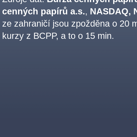
cenných papírů a.s.
,
NASDAQ, N
ze zahraničí jsou zpožděna o 20 m
kurzy z BCPP, a to o 15 min.