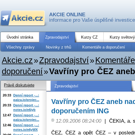
AKCIE ONLINE
informace pro Vaše úspěšné investice
Úvodní stránka
Zpravodajství
Kurzy CZ
Kurzy světový
Všechny zprávy
Novinky z trhů
Komentáře a doporučení
Akcie.cz
»
Zpravodajství
»
Komentáře
doporučení
»
Vavříny pro ČEZ ane
Právě diskutujete
Zpravodajství
20:33
Denní report -...:
Vavříny pro ČEZ aneb na
paiza.io/projec...
20:33
Denní report -...:
doporučením ING
notes.io/e6iyb
12:47
Denní report -...:
paiza.io/projec...
12.09.2006 08:24:00
|
ČEKIA, a. s
12:46
Denní report -...:
notes.io/e6yWX
ČEZ, ČEZ a opět ČEZ – v posledn
20:09
Denní report -...: