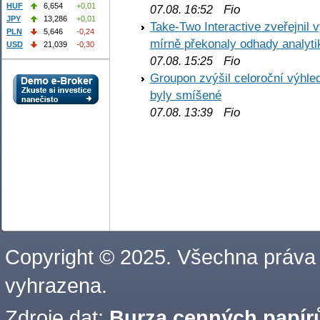
HUF
6,654
+0,01
Fio
07.08. 16:52
JPY
13,286
+0,01
Take-Two Interactive zveřejnil 
PLN
5,646
-0,24
mírně překonaly odhady analyti
USD
21,039
-0,30
Fio
07.08. 15:25
Groupon zvýšil celoroční výhl
byly smíšené
Fio
07.08. 13:39
Copyright © 2025. Všechna práva
vyhrazena.
Zdroje dat:
Burza cenných papírů