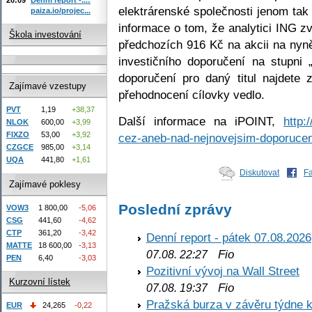
elektrárenské společnosti jenom tak
paiza.io/projec...
informace o tom, že analytici ING z
Škola investování
předchozích 916 Kč na akcii na nyně
investičního doporučení na stupni „
doporučení pro daný titul najdete 
Zajímavé vzestupy
přehodnocení cílovky vedlo.
PVT
1,19
+38,37
Další informace na iPOINT,
http:
NLOK
600,00
+3,99
FIXZO
53,00
+3,92
cez-aneb-nad-nejnovejsim-doporucen
CZGCE
985,00
+3,14
UQA
441,80
+1,61
Diskutovat
F
Zajímavé poklesy
Poslední zprávy
VOW3
1 800,00
-5,06
CSG
441,60
-4,62
CTP
361,20
-3,42
Denní report - pátek 07.08.2026
MATTE
18 600,00
-3,13
Fio
07.08. 22:27
PEN
6,40
-3,03
Pozitivní vývoj na Wall Street
Kurzovní lístek
Fio
07.08. 19:37
Pražská burza v závěru týdne k
EUR
24,265
-0,22