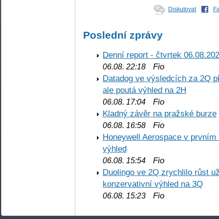
Diskutovat
F
Poslední zprávy
Denní report - čtvrtek 06.08.20
Fio
06.08. 22:18
Datadog ve výsledcích za 2Q př
ale poutá výhled na 2H
Fio
06.08. 17:04
Kladný závěr na pražské burze
Fio
06.08. 16:58
Honeywell Aerospace v prvním re
výhled
Fio
06.08. 15:54
Duolingo ve 2Q zrychlilo růst už
konzervativní výhled na 3Q
Fio
06.08. 15:23