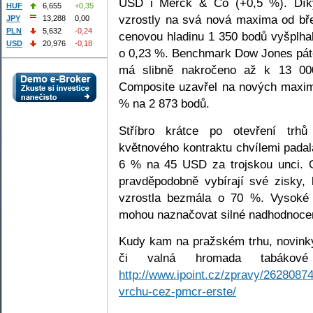
USD i Merck & Co (+0,5 %). Díky
HUF
6,655
+0,35
vzrostly na svá nová maxima od bř
JPY
13,288
0,00
PLN
5,632
-0,24
cenovou hladinu 1 350 bodů vyšplha
USD
20,976
-0,18
o 0,23 %. Benchmark Dow Jones páte
má slibně nakročeno až k 13 0
Composite uzavřel na nových maxim
% na 2 873 bodů.
Stříbro krátce po otevření trh
květnového kontraktu chvílemi padal
6 % na 45 USD za trojskou unci. O
pravděpodobně vybírají své zisky,
vzrostla bezmála o 70 %. Vysoké
mohou naznačovat silné nadhodnocení
Kudy kam na pražském trhu, novink
či valná hromada tabákov
http://www.ipoint.cz/zpravy/2628087
vrchu-cez-pmcr-erste/