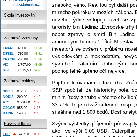
znepokojivého. Realitou byl další 
paiza.io/projec...
mírného pokroku v mezích zákona. B
Škola investování
nového týdne vstupuje svět se zp
teroristy bin Ládina: „Evropské trhy
neboť zprávy o smrti Bin Ladina
Zajímavé vzestupy
americkým futures,“ říká Miroslav
investorů se ovšem v průběhu novéh
EMAN
43,00
+7,50
DETEL
710,00
+6,61
výsledovkám a makrodatům, nových
PRAPM
228,00
+5,56
vyvrcholí pátečním dubnovým s
VIG
1 797,00
+5,09
pochopitelně upřeno očí nejvíce.
RBI
1 575,50
+4,61
Zajímavé poklesy
Pojďme k úvahám o fázi trhu. Znám
S&P spočítal, že historicky poté, c
SHELL
877,00
-10,33
minim (tedy zhruba v těchto chvílích
NOKIA
200,00
-4,40
ATS
3 504,00
-2,56
33,7 %. To je odvážná teorie, resp. 
CZGCE
955,00
-2,15
si sáhne nad 1 800 bodů. Dost analy
KARIN
140,00
-2,10
Svými výsledky příjemně překvapi
Kurzovní lístek
akcii ve výši 3,09 USD, Caterpilla
EUR
24,210
-0,08