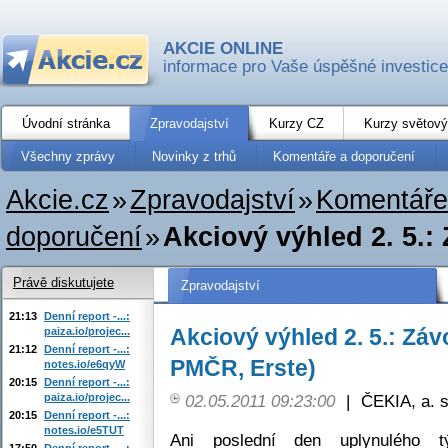
AKCIE ONLINE
informace pro Vaše úspěšné investice
Úvodní stránka
Zpravodajství
Kurzy CZ
Kurzy světový
Všechny zprávy
Novinky z trhů
Komentáře a doporučení
Akcie.cz
»
Zpravodajství
»
Komentáře
doporučení
»
Akciový výhled 2. 5.
Právě diskutujete
Zpravodajství
21:13
Denní report -...:
Akciový výhled 2. 5.: Zá
paiza.io/projec...
21:12
Denní report -...:
PMČR, Erste)
notes.io/e6qyW
20:15
Denní report -...:
paiza.io/projec...
02.05.2011 09:23:00
|
ČEKIA, a. s
20:15
Denní report -...:
notes.io/e5TUT
Ani poslední den uplynulého 
17:50
Denní report -...: