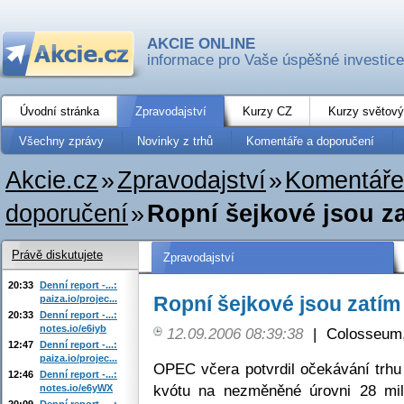
AKCIE ONLINE
informace pro Vaše úspěšné investice
Úvodní stránka
Zpravodajství
Kurzy CZ
Kurzy světový
Všechny zprávy
Novinky z trhů
Komentáře a doporučení
Akcie.cz
»
Zpravodajství
»
Komentáře
doporučení
»
Ropní šejkové jsou za
Právě diskutujete
Zpravodajství
20:33
Denní report -...:
Ropní šejkové jsou zatím 
paiza.io/projec...
20:33
Denní report -...:
notes.io/e6iyb
12.09.2006 08:39:38
|
Colosseum,
12:47
Denní report -...:
paiza.io/projec...
OPEC včera potvrdil očekávání trhu
12:46
Denní report -...:
kvótu na nezměněné úrovni 28 mil
notes.io/e6yWX
20:09
Denní report -...: