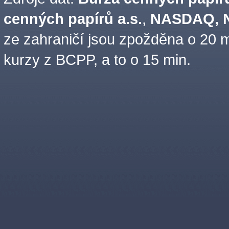
cenných papírů a.s.
,
NASDAQ, N
ze zahraničí jsou zpožděna o 20 m
kurzy z BCPP, a to o 15 min.