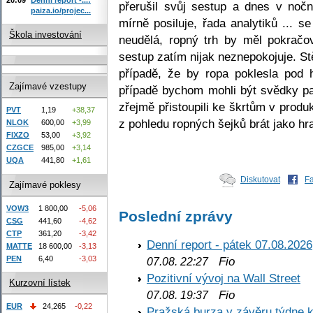
přerušil svůj sestup a dnes v noč
paiza.io/projec...
mírně posiluje, řada analytiků ...
Škola investování
neudělá, ropný trh by měl pokračov
sestup zatím nijak neznepokojuje. S
případě, že by ropa poklesla pod 
Zajímavé vzestupy
případě bychom mohli být svědky pa
zřejmě přistoupili ke škrtům v produk
PVT
1,19
+38,37
z pohledu ropných šejků brát jako hr
NLOK
600,00
+3,99
FIXZO
53,00
+3,92
CZGCE
985,00
+3,14
UQA
441,80
+1,61
Diskutovat
F
Zajímavé poklesy
VOW3
1 800,00
-5,06
Poslední zprávy
CSG
441,60
-4,62
CTP
361,20
-3,42
Denní report - pátek 07.08.2026
MATTE
18 600,00
-3,13
PEN
6,40
-3,03
Fio
07.08. 22:27
Pozitivní vývoj na Wall Street
Kurzovní lístek
Fio
07.08. 19:37
EUR
24,265
-0,22
Pražská burza v závěru týdne k