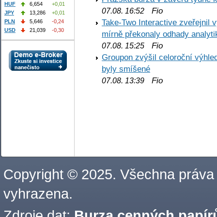
HUF
6,654
+0,01
Fio
07.08. 16:52
JPY
13,286
+0,01
Take-Two Interactive zveřejnil 
PLN
5,646
-0,24
USD
21,039
-0,30
mírně překonaly odhady analyti
Fio
07.08. 15:25
Groupon zvýšil celoroční výhl
byly smíšené
Fio
07.08. 13:39
Copyright © 2025. Všechna práva
vyhrazena.
Zdroje dat:
Burza cenných papírů