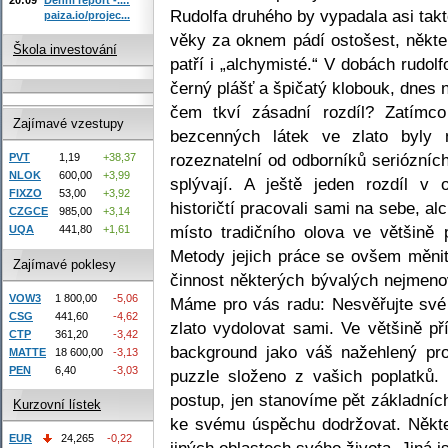
Rudolfa druhého by vypadala asi takt
paiza.io/projec...
věky za oknem pádí ostošest, někte
Škola investování
patří i „alchymisté.“ V dobách rudol
černý plášť a špičatý klobouk, dnes n
čem tkví zásadní rozdíl? Zatímco
Zajímavé vzestupy
bezcenných látek ve zlato byly
rozeznatelní od odborníků seriózníc
PVT
1,19
+38,37
NLOK
600,00
+3,99
splývají. A ještě jeden rozdíl v 
FIXZO
53,00
+3,92
historičtí pracovali sami na sebe, a
CZGCE
985,00
+3,14
místo tradičního olova ve většině
UQA
441,80
+1,61
Metody jejich práce se ovšem měnit
Zajímavé poklesy
činnost některých bývalých nejmen
VOW3
1 800,00
-5,06
Máme pro vás radu: Nesvěřujte své
CSG
441,60
-4,62
zlato vydolovat sami. Ve většině p
CTP
361,20
-3,42
background jako váš nažehlený prof
MATTE
18 600,00
-3,13
PEN
6,40
-3,03
puzzle složeno z vašich poplatků
postup, jen stanovíme pět základních
Kurzovní lístek
ke svému úspěchu dodržovat. Někter
EUR
24,265
-0,22
jiných oblastech svého života. Jiná 