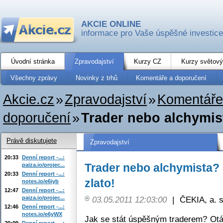
AKCIE ONLINE
informace pro Vaše úspěšné investice
Úvodní stránka
Zpravodajství
Kurzy CZ
Kurzy světový
Všechny zprávy
Novinky z trhů
Komentáře a doporučení
Akcie.cz
»
Zpravodajství
»
Komentáře
doporučení
»
Trader nebo alchymist
Právě diskutujete
Zpravodajství
20:33
Denní report -...:
Trader nebo alchymista? 
paiza.io/projec...
20:33
Denní report -...:
zlato!
notes.io/e6iyb
12:47
Denní report -...:
paiza.io/projec...
03.05.2011 12:03:00
|
ČEKIA, a. s
12:46
Denní report -...:
notes.io/e6yWX
Jak se stát úspěšným traderem? Ot
20:09
Denní report -...: