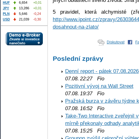
HUF
6,654
+0,01
JPY
13,286
+0,01
5 pravidel, která alchymisté (z
PLN
5,646
-0,24
http://www.ipoint.cz/zpravy/26303644
USD
21,039
-0,30
dosahnout-na-zlato/
Diskutovat
F
Poslední zprávy
Denní report - pátek 07.08.2026
Fio
07.08. 22:27
Pozitivní vývoj na Wall Street
Fio
07.08. 19:37
Pražská burza v závěru týdne k
Fio
07.08. 16:52
Take-Two Interactive zveřejnil 
mírně překonaly odhady analyti
Fio
07.08. 15:25
Groupon zvýšil celoroční výhl