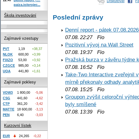
Diskutovat
F
paiza.io/projec...
Škola investování
Poslední zprávy
Denní report - pátek 07.08.2026
Fio
07.08. 22:27
Zajímavé vzestupy
Pozitivní vývoj na Wall Street
PVT
1,19
+38,37
Fio
07.08. 19:37
NLOK
600,00
+3,99
Pražská burza v závěru týdne k
FIXZO
53,00
+3,92
CZGCE
985,00
+3,14
Fio
07.08. 16:52
UQA
441,80
+1,61
Take-Two Interactive zveřejnil 
mírně překonaly odhady analyti
Zajímavé poklesy
Fio
07.08. 15:25
VOW3
1 800,00
-5,06
Groupon zvýšil celoroční výhl
CSG
441,60
-4,62
byly smíšené
CTP
361,20
-3,42
MATTE
18 600,00
-3,13
Fio
07.08. 13:39
PEN
6,40
-3,03
Kurzovní lístek
EUR
24,265
-0,22