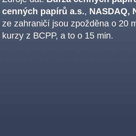
cenných papírů a.s.
,
NASDAQ, N
ze zahraničí jsou zpožděna o 20 m
kurzy z BCPP, a to o 15 min.