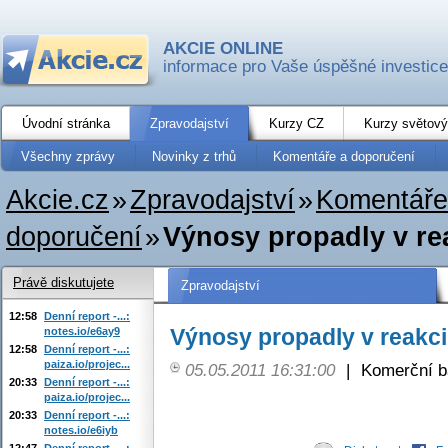
AKCIE ONLINE
informace pro Vaše úspěšné investice
Úvodní stránka
Zpravodajství
Kurzy CZ
Kurzy světový
Všechny zprávy
Novinky z trhů
Komentáře a doporučení
Akcie.cz
»
Zpravodajství
»
Komentáře
doporučení
»
Výnosy propadly v re
Právě diskutujete
Zpravodajství
12:58
Denní report -...:
Výnosy propadly v reakc
notes.io/e6ay9
12:58
Denní report -...:
paiza.io/projec...
05.05.2011 16:31:00
|
Komerční b
20:33
Denní report -...:
paiza.io/projec...
20:33
Denní report -...:
notes.io/e6iyb
12:47
Denní report -...: