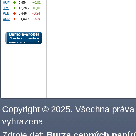
HUF
6,654
+0,01
JPY
13,286
+0,01
PLN
5,646
-0,24
USD
21,039
-0,30
Copyright © 2025. Všechna práva
vyhrazena.
Zdroje dat:
Burza cenných papírů