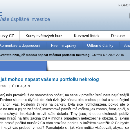
FIOFO
E
Vaše úspěšné investice
urzy CZ
Kurzy světových burz
Kurzovní lístek
Diskuse
Komentáře a doporučení
Firemní zprávy
Odborné články
An
Kvarteto rizik, jež mohou napsat vašemu portfoliu nekrolog
Čtvrtek 6.8.2026 22:16
k, jež mohou napsat vašemu portfoliu nekrolog
2:00
|
ČEKIA, a. s.
erý nás provází už od samotného početí, na sebe v prostředí trhů bere nejrůznější
. Povíme si dnes o čtyřech druzích rizik, jež nás na trhu mohou potkat a společnými
finanční vaz. Poslední tři léta na parketu byla sice rychlokurzem, pokud jde o
e na trhu a jejich zvládání, investorská paměť má ovšem, jak známo, život jepičí, a
 o možných hrozbách mluvit stále dokola. Trhy jsou, shodou okolností, poblíž
a ego hráčů na trhu začíná být v mnoha případech nebezpečně obézní. S jakými
ílích prostě počítat musíte? Co vám hrozí na parketu v každém okamžiku? Co byste
, i když vás probudí v noci? Pamatujete si, jak vám rodiče vštěpovali, abyste se