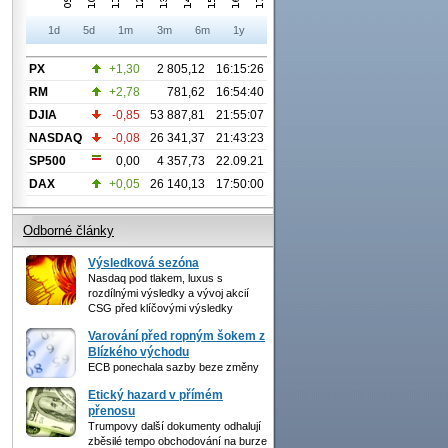
1d
5d
1m
3m
6m
1y
PX
+1,30
2 805,12
16:15:26
RM
+2,78
781,62
16:54:40
DJIA
-0,85
53 887,81
21:55:07
NASDAQ
-0,08
26 341,37
21:43:23
SP500
0,00
4 357,73
22.09.21
DAX
+0,05
26 140,13
17:50:00
Odborné články
Výsledková sezóna
Nasdaq pod tlakem, luxus s
rozdílnými výsledky a vývoj akcií
CSG před klíčovými výsledky
Varování před ropným šokem z
Blízkého východu
ECB ponechala sazby beze změny
Etický hazard v přímém
přenosu
Trumpovy další dokumenty odhalují
zběsilé tempo obchodování na burze