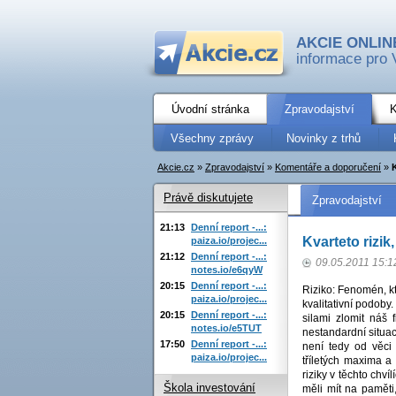
AKCIE ONLIN
informace pro 
Úvodní stránka
Zpravodajství
K
Všechny zprávy
Novinky z trhů
Akcie.cz
»
Zpravodajství
»
Komentáře a doporučení
»
Právě diskutujete
Zpravodajství
21:13
Denní report -...:
Kvarteto rizi
paiza.io/projec...
21:12
Denní report -...:
09.05.2011 15:1
notes.io/e6qyW
20:15
Denní report -...:
Riziko: Fenomén, kt
paiza.io/projec...
kvalitativní podoby
20:15
Denní report -...:
silami zlomit náš 
notes.io/e5TUT
nestandardní situac
17:50
Denní report -...:
není tedy od věci
paiza.io/projec...
tříletých maxima 
riziky v těchto chv
Škola investování
měli mít na paměti