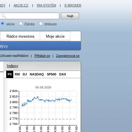
NDY
|
AKCIE.CZ
|
RM-SYSTÉM
|
E-BROKER
akcie
články
diskuze
Rádce investora
Moje akcie
alýzy
Uživatel nepřihlášen
|
Přihlásit se
|
Zaregistrovat se
Indexy
PX
RM
DJ
NASDAQ
SP500
DAX
06.08.2026