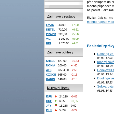
před vstupem do si
mnoha případech vám
na parket. S tím ro
Zajímavé vzestupy
Riziko: Jak se mu
mohou-napsat-vasem
EMAN
43,00
+7,50
DETEL
710,00
+6,61
PRAPM
228,00
+5,56
VIG
1 797,00
+5,09
RBI
1 575,50
+4,61
Poslední zpráv
Zajímavé poklesy
Datadog ve 
06.08. 17:04
SHELL
877,00
-10,33
Kladný závě
NOKIA
200,00
-4,40
06.08. 16:58
ATS
3 504,00
-2,56
Honeywell Ae
06.08. 15:54
CZGCE
955,00
-2,15
Duolingo ve 
KARIN
140,00
-2,10
06.08. 15:23
Softwarová 
Kurzovní lístek
06.08. 14:33
EUR
24,210
-0,08
HUF
6,655
+0,35
JPY
13,288
0,00
PLN
5,632
-0,24