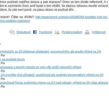
lnice podívali nejdříve doleva a pak doprava? Dnes se tam díváte reflexivně. A v
 to zachránilo život, aniž byste o tom věděli. Se stejnou výbavou musíte vcházet
zdílem, že zde není jasné, na jakou stranu se podívat dřív…
 bránit? Čtěte na iPOINT:
http://www.ipoint.cz/zpravy/26380264-kvarteto-rizik-jez-
u-portfoliu-nekrolog/
Diskutovat
Facebook
Poslat emailem
Vytisknout
y
výsledcích za 2Q překonal očekávání, pozornost trhu ale poutá výhled na 2H
Fio
r na pražské burze
Fio
rospace v prvním reportu po spin-offu snížil celoroční výhled
Fio
2Q zrychlilo růst uživatelů, společnost ale poskytla konzervativní výhled na 3Q
Fio
společnost Figma zveřejnila výnosy za 2Q nad odhady, výhled na 3Q však zklamal
Fio