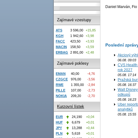
Daniel Marván, Fio 
Zajímavé vzestupy
ATS
3 596,00
+15,85
KGH
1 942,60
+3,98
FACC
423,50
+3,93
Poslední zpráv
MACIN
158,50
+3,59
ERBAG
2 891,00
+2,48
Akciový výh
06.08. 09:03
Zajímavé poklesy
CVS Health 
rok 2027
EMAN
40,00
-4,76
05.08. 17:14
CZGCE
976,00
-3,56
Pražská bur
05.08. 16:37
RWE
1 355,00
-2,84
Walt Disney 
PILLE
107,00
-2,73
odkupů
NOKIA
209,20
-2,70
05.08. 16:23
Uber report
Kurzovní lístek
analytiků
05.08. 15:55
EUR
24,190
+0,04
HUF
6,679
+0,01
JPY
13,288
+0,44
PLN
5,618
+0,01