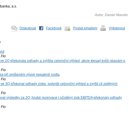
banka, a.s.
Autor: Daniel Marván
Diskutovat
Facebook
Poslat emailem
Vytisknout
y
led
Fio
ve 2Q překonala odhady a zvýšila celoroční výhled, akcie klesají kvůli obavám o
Fio
za při smíšeném vývoji nepatrně rostla
Fio
ve 3Q překonal odhady zisku, potvrdil celoroční výhled a zvýšil cíl zpětných
Fio
oval výsledky za 2Q, hrubé rezervace i očistěný zisk EBITDA překonaly odhady
Fio