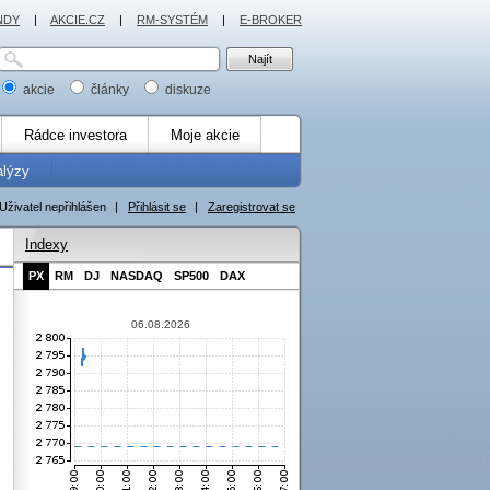
NDY
|
AKCIE.CZ
|
RM-SYSTÉM
|
E-BROKER
akcie
články
diskuze
Rádce investora
Moje akcie
alýzy
Uživatel nepřihlášen
|
Přihlásit se
|
Zaregistrovat se
Indexy
PX
RM
DJ
NASDAQ
SP500
DAX
06.08.2026