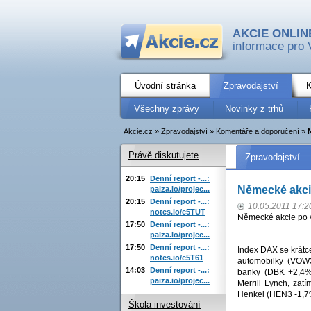
AKCIE ONLIN
informace pro 
Úvodní stránka
Zpravodajství
K
Všechny zprávy
Novinky z trhů
Akcie.cz
»
Zpravodajství
»
Komentáře a doporučení
»
Právě diskutujete
Zpravodajství
20:15
Denní report -...:
Německé akcie
paiza.io/projec...
20:15
Denní report -...:
10.05.2011 17:2
notes.io/e5TUT
Německé akcie po v
17:50
Denní report -...:
paiza.io/projec...
17:50
Denní report -...:
Index DAX se krátc
notes.io/e5T61
automobilky (VOW
14:03
Denní report -...:
banky (DBK +2,4%
paiza.io/projec...
Merrill Lynch, zat
Henkel (HEN3 -1,7%
Škola investování