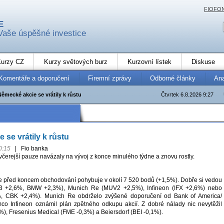
FIOFO
E
Vaše úspěšné investice
urzy CZ
Kurzy světových burz
Kurzovní lístek
Diskuse
Komentáře a doporučení
Firemní zprávy
Odborné články
An
Německé akcie se vrátily k růstu
Čtvrtek 6.8.2026 9:27
 se vrátily k růstu
0:15
|
Fio banka
čerejší pauze navázaly na vývoj z konce minulého týdne a znovu rostly.
e před koncem obchodování pohybuje v okolí 7 520 bodů (+1,5%). Dobře si vedou
3 +2,6%, BMW +2,3%), Munich Re (MUV2 +2,5%), Infineon (IFX +2,6%) nebo
, CBK +2,4%). Munich Re obdrželo zvýšené doporučení od Bank of America/
ímco Infineon oznámil plán zpětného odkupu akcií. Z dobré nálady nic nevytěžil
), Fresenius Medical (FME -0,3%) a Beiersdorf (BEI -0,1%).