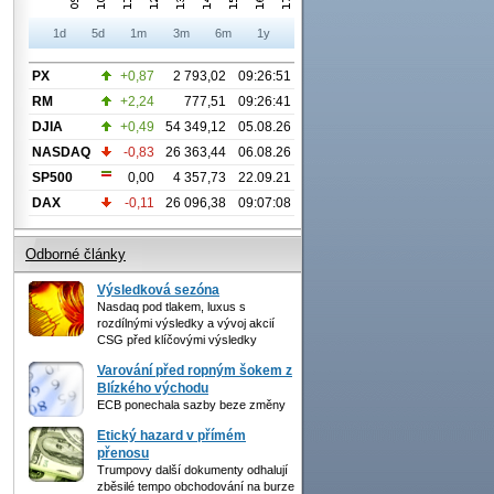
1d
5d
1m
3m
6m
1y
PX
+0,87
2 793,02
09:26:51
RM
+2,24
777,51
09:26:41
DJIA
+0,49
54 349,12
05.08.26
NASDAQ
-0,83
26 363,44
06.08.26
SP500
0,00
4 357,73
22.09.21
DAX
-0,11
26 096,38
09:07:08
Odborné články
Výsledková sezóna
Nasdaq pod tlakem, luxus s
rozdílnými výsledky a vývoj akcií
CSG před klíčovými výsledky
Varování před ropným šokem z
Blízkého východu
ECB ponechala sazby beze změny
Etický hazard v přímém
přenosu
Trumpovy další dokumenty odhalují
zběsilé tempo obchodování na burze