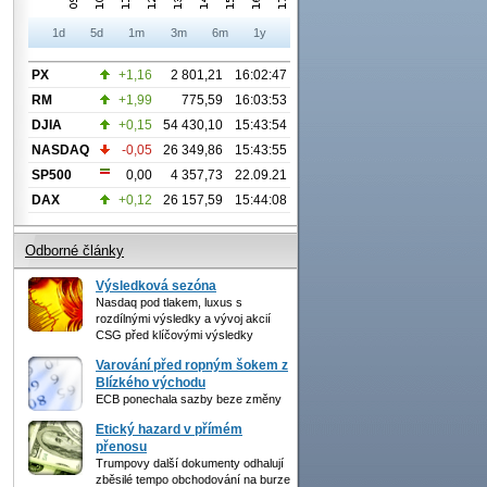
1d
5d
1m
3m
6m
1y
PX
+1,16
2 801,21
16:02:47
RM
+1,99
775,59
16:03:53
DJIA
+0,15
54 430,10
15:43:54
NASDAQ
-0,05
26 349,86
15:43:55
SP500
0,00
4 357,73
22.09.21
DAX
+0,12
26 157,59
15:44:08
Odborné články
Výsledková sezóna
Nasdaq pod tlakem, luxus s
rozdílnými výsledky a vývoj akcií
CSG před klíčovými výsledky
Varování před ropným šokem z
Blízkého východu
ECB ponechala sazby beze změny
Etický hazard v přímém
přenosu
Trumpovy další dokumenty odhalují
zběsilé tempo obchodování na burze