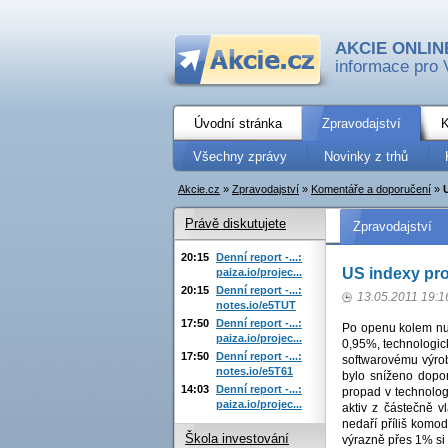
AKCIE ONLIN
informace pro 
Úvodní stránka
Zpravodajství
K
Všechny zprávy
Novinky z trhů
Akcie.cz
»
Zpravodajství
»
Komentáře a doporučení
»
Právě diskutujete
Zpravodajství
20:15
Denní report -...:
US indexy pro
paiza.io/projec...
20:15
Denní report -...:
13.05.2011 19:1
notes.io/e5TUT
17:50
Denní report -...:
Po openu kolem nul
paiza.io/projec...
0,95%, technologic
17:50
Denní report -...:
softwarovému výrob
notes.io/e5T61
bylo sníženo dopor
14:03
Denní report -...:
propad v technolo
paiza.io/projec...
aktiv z částečně v
nedaří příliš komod
Škola investování
výrazně přes 1% si 