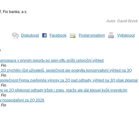
, Fio banka, a.s.
Autor: David Brzek
Diskutovat
Facebook
Poslat emailem
Vytisknout
y
rospace v prvním reportu po spin-offu snížil celoroční výhled
Fio
2Q zrychlilo růst uživatelů, společnost ale poskytla konzervativní výhled na 3Q
Fio
společnost Figma zveřejnila výnosy za 2Q nad odhady, výhled na 3Q však zklamal
Fio
 ve 2Q překonal odhady tržeb i zisku, marže ale dál klesají kvůli investicím
Fio
y hospodaření za 2Q 2026
Fio