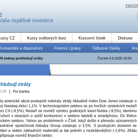
FIOFO
E
Vaše úspěšné investice
urzy CZ
Kurzy světových burz
Kurzovní lístek
Diskuse
Komentáře a doporučení
Firemní zprávy
Odborné články
An
US indexy prohlubují ztráty
Čtvrtek 6.8.2026 16:04
hlubují ztráty
6:09
|
Fio banka
y americké akcie postupně nabíraly ztráty. Aktuálně index Dow Jones oslabuje o
ký Nasdaq ztrácí 1,1%. V technologickém sektoru se po horších výsledcích nedaří
ci CA (-9,5%). Nedaří se rovněž výrobci grafických karet Nvidia (-9,5%), kterému
učení v obavách o vyšší konkurenci v sektoru tabletů a smartphonu. Do třetice
gickém sektoru. Yahoo po problémech v Číně, když došlo k převodu významných
lastněné společnosti Alibaba Group oslabuje o 3,5%. S posilujícím dolarem se
itám a sektor základních materiálů je tak jedním z neztrátovějších (-1,6%). Ztrátu
připisuje rovněž finanční sektor.