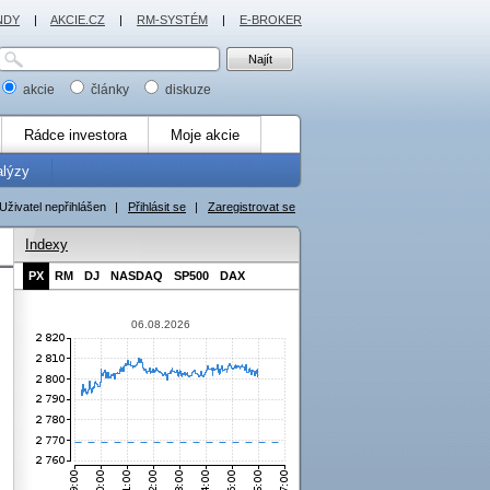
NDY
|
AKCIE.CZ
|
RM-SYSTÉM
|
E-BROKER
akcie
články
diskuze
Rádce investora
Moje akcie
alýzy
Uživatel nepřihlášen
|
Přihlásit se
|
Zaregistrovat se
Indexy
PX
RM
DJ
NASDAQ
SP500
DAX
06.08.2026