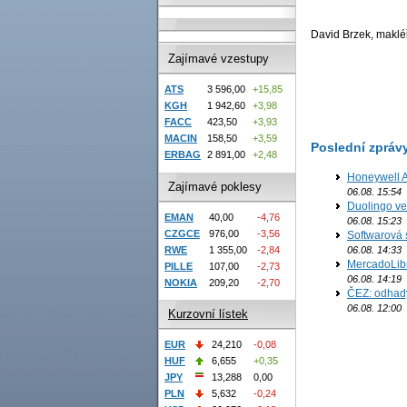
David Brzek, makléř
Zajímavé vzestupy
ATS
3 596,00
+15,85
KGH
1 942,60
+3,98
FACC
423,50
+3,93
MACIN
158,50
+3,59
Poslední zpráv
ERBAG
2 891,00
+2,48
Honeywell Ae
Zajímavé poklesy
06.08. 15:54
Duolingo ve 
EMAN
40,00
-4,76
06.08. 15:23
CZGCE
976,00
-3,56
Softwarová 
06.08. 14:33
RWE
1 355,00
-2,84
MercadoLibre
PILLE
107,00
-2,73
06.08. 14:19
NOKIA
209,20
-2,70
ČEZ: odhad
06.08. 12:00
Kurzovní lístek
EUR
24,210
-0,08
HUF
6,655
+0,35
JPY
13,288
0,00
PLN
5,632
-0,24