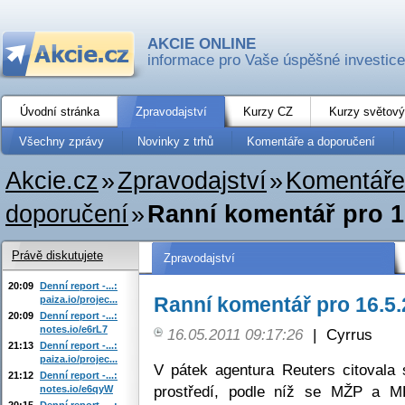
AKCIE ONLINE
informace pro Vaše úspěšné investice
Úvodní stránka
Zpravodajství
Kurzy CZ
Kurzy světový
Všechny zprávy
Novinky z trhů
Komentáře a doporučení
Akcie.cz
»
Zpravodajství
»
Komentáře
doporučení
»
Ranní komentář pro 1
Právě diskutujete
Zpravodajství
20:09
Denní report -...:
Ranní komentář pro 16.5
paiza.io/projec...
20:09
Denní report -...:
notes.io/e6rL7
16.05.2011 09:17:26
|
Cyrrus
21:13
Denní report -...:
paiza.io/projec...
V pátek agentura Reuters citovala 
21:12
Denní report -...:
prostředí, podle níž se MŽP a M
notes.io/e6qyW
20:15
Denní report -...: