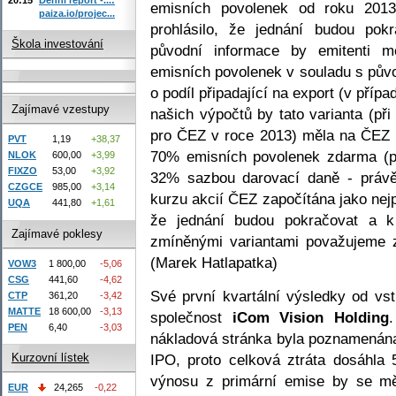
emisních povolenek od roku 201
paiza.io/projec...
prohlásilo, že jednání budou pok
Škola investování
původní informace by emitenti m
emisních povolenek v souladu s pů
o podíl připadající na export (v příp
Zajímavé vzestupy
našich výpočtů by tato varianta (p
pro ČEZ v roce 2013) měla na ČEZ př
PVT
1,19
+38,37
70% emisních povolenek zdarma (pr
NLOK
600,00
+3,99
FIXZO
53,00
+3,92
32% sazbou darovací daně - právě 
CZGCE
985,00
+3,14
kurzu akcií ČEZ započítána jako ne
UQA
441,80
+1,61
že jednání budou pokračovat a k
Zajímavé poklesy
zmíněnými variantami považujeme z
(Marek Hatlapatka)
VOW3
1 800,00
-5,06
CSG
441,60
-4,62
Své první kvartální výsledky od vs
CTP
361,20
-3,42
MATTE
18 600,00
-3,13
společnost
iCom Vision Holding
PEN
6,40
-3,03
nákladová stránka byla poznamenán
IPO, proto celková ztráta dosáhla 5
Kurzovní lístek
výnosu z primární emise by se měl
EUR
24,265
-0,22