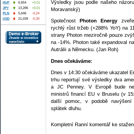
Výsledky jsou podle našeho názor
HUF
6,654
+0,01
JPY
13,286
+0,01
Moravanský)
PLN
5,646
-0,24
USD
21,039
-0,30
Společnost
Photon Energy
zveřej
rychlý růst tržeb (+288% YoY) na 11
strany Photon meziročně pouze zvýš
na -14%. Photon také expandoval na n
Autrálii a Německu. (Jan Roh)
Dnes očekáváme:
Dnes v 14:30 očekáváme ukazatel Em
trhu reportují své výsledky dva am
a JC Penney. V Evropě bude nejv
ministrů financí EU v Bruselu (v 1
další pomoc, v podobě navýšení
splátek dluhu.
Kompletní Ranní komentář ke staže