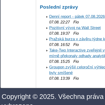
Poslední zprávy
Denní report - pátek 07.08.2026
Fio
07.08. 22:27
Pozitivní vývoj na Wall Street
Fio
07.08. 19:37
Pražská burza v závěru týdne k
Fio
07.08. 16:52
Take-Two Interactive zveřejnil 
mírně překonaly odhady analyti
Fio
07.08. 15:25
Groupon zvýšil celoroční výhl
byly smíšené
Fio
07.08. 13:39
Copyright © 2025. Všechna práva