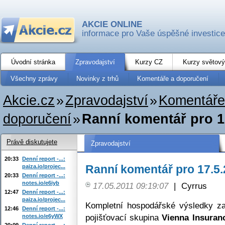
AKCIE ONLINE
informace pro Vaše úspěšné investice
Úvodní stránka
Zpravodajství
Kurzy CZ
Kurzy světový
Všechny zprávy
Novinky z trhů
Komentáře a doporučení
Akcie.cz
»
Zpravodajství
»
Komentáře
doporučení
»
Ranní komentář pro 1
Právě diskutujete
Zpravodajství
20:33
Denní report -...:
Ranní komentář pro 17.5
paiza.io/projec...
20:33
Denní report -...:
notes.io/e6iyb
17.05.2011 09:19:07
|
Cyrrus
12:47
Denní report -...:
paiza.io/projec...
Kompletní hospodářské výsledky za 
12:46
Denní report -...:
pojišťovací skupina
Vienna Insuran
notes.io/e6yWX
20:09
Denní report -...: