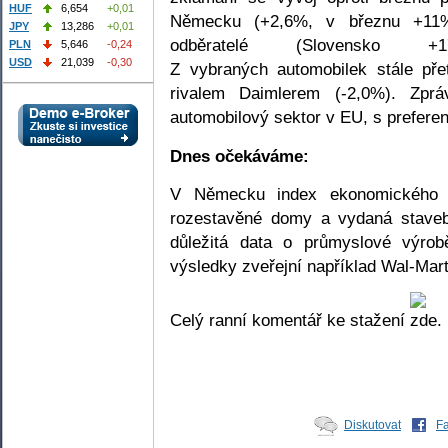
HUF
6,654
+0,01
Německu (+2,6%, v březnu +11%
JPY
13,286
+0,01
odběratelé (Slovensko +
PLN
5,646
-0,24
USD
21,039
-0,30
Z vybraných automobilek stále p
rivalem Daimlerem (-2,0%). Zprá
automobilový sektor v EU, s preferen
Dnes očekáváme:
V Německu index ekonomického 
rozestavěné domy a vydaná staveb
důležitá data o průmyslové výro
výsledky zveřejní například Wal-Mart 
Celý ranní komentář ke stažení
Diskutovat
F