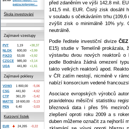
před zdaněním ve výši 142,8 mil. E
paiza.io/projec...
141,5 mil. EUR. Čistý zisk dosáhl 
Škola investování
v souladu s očekáváním trhu (109,6 m
zvýšit zisk o minimálně 10% y/y. 
neutrálně.
Zajímavé vzestupy
Podle ředitele investiční divize
ČEZ
PVT
1,19
+38,37
E15) studie v Temelíně prokázala, ž
NLOK
600,00
+3,99
výstavbu dvou nových reaktorů o 
FIXZO
53,00
+3,92
podle Bodnára žádná omezení typu
CZGCE
985,00
+3,14
UQA
441,80
+1,61
takto velkých reaktorů apod. Reak
v ČR zatím nestojí, nicméně v rámc
Zajímavé poklesy
nabízí konsorcium vedené francouzs
VOW3
1 800,00
-5,06
CSG
441,60
-4,62
Asociace evropských výrobců autom
CTP
361,20
-3,42
pravidelnou měsíční statistiku regi
MATTE
18 600,00
-3,13
březnová data i přes 5% meziroč
PEN
6,40
-3,03
zlepšení oproti roku 2009 a s roke
Kurzovní lístek
duben můžeme označit za nejhorší m
EUR
24,265
-0,22
zklamání se vývoj oproti březnu p