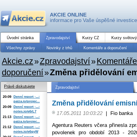
AKCIE ONLINE
informace pro Vaše úspěšné investice
Úvodní stránka
Zpravodajství
Kurzy CZ
Kurzy světový
Všechny zprávy
Novinky z trhů
Komentáře a doporučení
Akcie.cz
»
Zpravodajství
»
Komentáře
doporučení
»
Změna přidělování e
Právě diskutujete
Zpravodajství
20:09
Denní report -...:
Změna přidělování emisn
paiza.io/projec...
20:09
Denní report -...:
notes.io/e6rL7
17.05.2011 10:03:22
|
Fio banka
21:13
Denní report -...:
paiza.io/projec...
Agentura Reuters včera přinesla zp
21:12
Denní report -...:
povolenek pro období 2013 - 2020.
notes.io/e6qyW
20:15
Denní report -...: