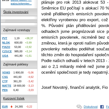
plánuje pro rok 2013 alokovat 53 
paiza.io/projec...
Směrnice EU počítají s alokací 70 
Škola investování
volně přidělených emisních povole
elektřiny vyrobenou pro export, co
%. Původní plán přidělování povo
Zajímavé vzestupy
odhadech jsme prognózovali sice p
emisních povolenek, nicméně bez oč
PVT
1,19
+38,37
změnou, která je oproti našim půvo
NLOK
600,00
+3,99
FIXZO
53,00
+3,92
povolenky nebudou podléhat součas
CZGCE
985,00
+3,14
těchto změn do hospodaření společno
UQA
441,80
+1,61
Podle našich odhadů v letech 2013 
Zajímavé poklesy
asi o 2,1 miliardy méně než jsme p
ocenění společnosti je tedy nepatrný
VOW3
1 800,00
-5,06
CSG
441,60
-4,62
CTP
361,20
-3,42
MATTE
18 600,00
-3,13
Josef Novotný, finanční analytik, Fio
PEN
6,40
-3,03
Kurzovní lístek
EUR
24,265
-0,22
Diskutovat
F