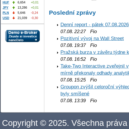
HUF
6,654
+0,01
JPY
13,286
+0,01
Poslední zprávy
PLN
5,646
-0,24
USD
21,039
-0,30
Denní report - pátek 07.08.2026
Fio
07.08. 22:27
Pozitivní vývoj na Wall Street
Fio
07.08. 19:37
Pražská burza v závěru týdne k
Fio
07.08. 16:52
Take-Two Interactive zveřejnil 
mírně překonaly odhady analyti
Fio
07.08. 15:25
Groupon zvýšil celoroční výhl
byly smíšené
Fio
07.08. 13:39
Copyright © 2025. Všechna práva