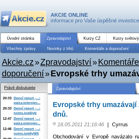
AKCIE ONLINE
informace pro Vaše úspěšné investice
Úvodní stránka
Zpravodajství
Kurzy CZ
Kurzy světový
Všechny zprávy
Novinky z trhů
Komentáře a doporučení
Akcie.cz
»
Zpravodajství
»
Komentáře
doporučení
»
Evropské trhy umazáva
Právě diskutujete
Zpravodajství
20:33
Denní report -...:
Evropské trhy umazávají 
paiza.io/projec...
20:33
Denní report -...:
dnů.
notes.io/e6iyb
12:47
Denní report -...:
paiza.io/projec...
18.05.2011 21:16:46
|
Cyrrus
12:46
Denní report -...:
notes.io/e6yWX
Obchodování v Evropě navázalo na 
20:09
Denní report -...: