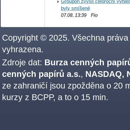
Groupon zvýšil celoroční výhl
byly smíšené
Fio
07.08. 13:39
Copyright © 2025. Všechna práva
vyhrazena.
Zdroje dat:
Burza cenných papírů
cenných papírů a.s.
,
NASDAQ, N
ze zahraničí jsou zpožděna o 20 m
kurzy z BCPP, a to o 15 min.