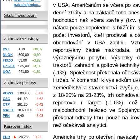
v USA. Američanům se včera po zavř
paiza.io/projec...
denní ztráty a na základě toho dnes
Škola investování
hodnotách než včera zavřely (tzv.
nálada pouze dopoledne, s blížícím 
počet investorů, kteří prodávali a 
Zajímavé vzestupy
obchodování v USA zaplnil. Vz
reportovány žádné makrodata, t
PVT
1,19
+38,37
NLOK
600,00
+3,99
výraznějšímu pohybu. Výsledky d
FIXZO
53,00
+3,92
traktorů, zahradní a golfové technik
CZGCE
985,00
+3,14
(-1%). Společnost překonala očekává
UQA
441,80
+1,61
i tržeb. V komentáři k výsledkům uvá
Zajímavé poklesy
zemědělství a stavebnictví zvyšuje,
VOW3
1 800,00
-5,06
z 18-20% na 21-23%, trh odhadoval
CSG
441,60
-4,62
reportoval i Target (-1,6%), co
CTP
361,20
-3,42
maloobchodní řetězec ve Spojených
MATTE
18 600,00
-3,13
PEN
6,40
-3,03
překonat odhady trhu pouze na úrovn
než očekávali analytici.
Kurzovní lístek
Americké trhy po otevření navázaly 
EUR
24,265
-0,22