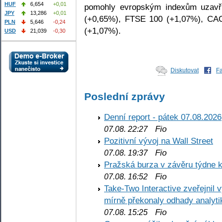
HUF
6,654
+0,01
pomohly evropským indexům uzavř
JPY
13,286
+0,01
(+0,65%), FTSE 100 (+1,07%), CA
PLN
5,646
-0,24
(+1,07%).
USD
21,039
-0,30
Diskutovat
F
Poslední zprávy
Denní report - pátek 07.08.2026
Fio
07.08. 22:27
Pozitivní vývoj na Wall Street
Fio
07.08. 19:37
Pražská burza v závěru týdne k
Fio
07.08. 16:52
Take-Two Interactive zveřejnil 
mírně překonaly odhady analyti
Fio
07.08. 15:25