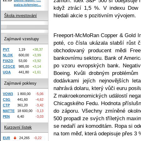
zámoří. Idex S&P 500 si odepisuje n
paiza.io/projec...
když ztrácí 1,5 %. V indexu Dow
hledali akcie s pozitivním vývojem.
Škola investování
Freeport-McMoRan Copper & Gold Inc.
Zajímavé vzestupy
poté, co čísla ukázala slabší růst 
obchodovaný producent mědi Free
PVT
1,19
+38,37
NLOK
600,00
+3,99
bankovnímu sektoru. Bank of America
FIXZO
53,00
+3,92
po vzoru evropských bank. Negativn
CZGCE
985,00
+3,14
Boeing. Kvůli drobným problémům 
UQA
441,80
+1,61
dodávkami jejích nejnovějších let
Zajímavé poklesy
nahrává dolaru, který vůči euru pos
VOW3
1 800,00
-5,06
Z makroekonomických událostí negat
CSG
441,60
-4,62
Chicagského Fedu. Hodnota přísluš
CTP
361,20
-3,42
do záporu. Všechny zmíněné okolno
MATTE
18 600,00
-3,13
PEN
6,40
-3,03
500 propadl ze svých tříletých maxim
se nedaří ani komoditám. Ropa si od
Kurzovní lístek
na tom měď, která odepisuje přes 3 
EUR
24,265
-0,22