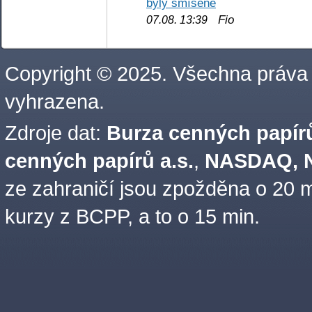
byly smíšené
Fio
07.08. 13:39
Copyright © 2025. Všechna práva
vyhrazena.
Zdroje dat:
Burza cenných papírů
cenných papírů a.s.
,
NASDAQ, N
ze zahraničí jsou zpožděna o 20 m
kurzy z BCPP, a to o 15 min.