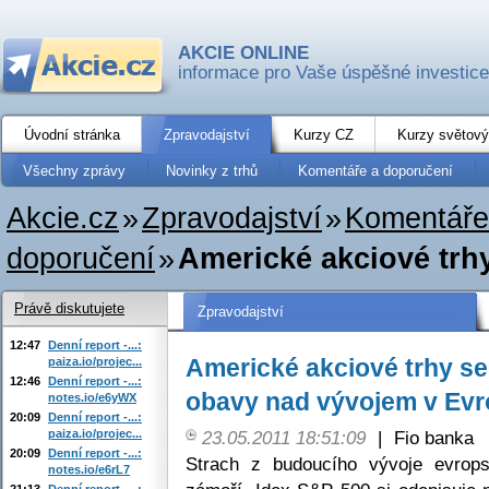
AKCIE ONLINE
informace pro Vaše úspěšné investice
Úvodní stránka
Zpravodajství
Kurzy CZ
Kurzy světový
Všechny zprávy
Novinky z trhů
Komentáře a doporučení
Akcie.cz
»
Zpravodajství
»
Komentáře
doporučení
»
Americké akciové trhy
Právě diskutujete
Zpravodajství
12:47
Denní report -...:
Americké akciové trhy se 
paiza.io/projec...
12:46
Denní report -...:
obavy nad vývojem v Ev
notes.io/e6yWX
20:09
Denní report -...:
paiza.io/projec...
23.05.2011 18:51:09
|
Fio banka
20:09
Denní report -...:
Strach z budoucího vývoje evrops
notes.io/e6rL7
21:13
Denní report -...: