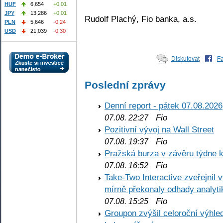
HUF
6,654
+0,01
JPY
13,286
+0,01
Rudolf Plachý, Fio banka, a.s.
PLN
5,646
-0,24
USD
21,039
-0,30
Diskutovat
F
Poslední zprávy
Denní report - pátek 07.08.2026
Fio
07.08. 22:27
Pozitivní vývoj na Wall Street
Fio
07.08. 19:37
Pražská burza v závěru týdne k
Fio
07.08. 16:52
Take-Two Interactive zveřejnil 
mírně překonaly odhady analyti
Fio
07.08. 15:25
Groupon zvýšil celoroční výhl