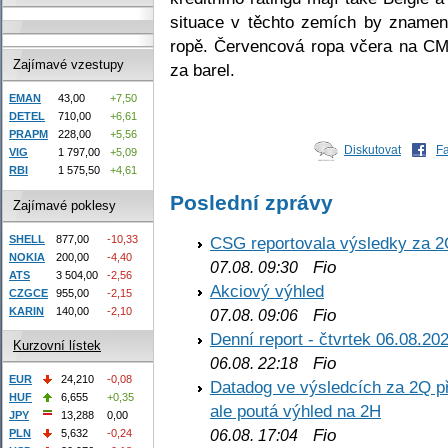
situace v těchto zemích by znamen
ropě. Červencová ropa včera na C
Zajímavé vzestupy
za barel.
EMAN
43,00
+7,50
DETEL
710,00
+6,61
PRAPM
228,00
+5,56
Diskutovat
F
VIG
1 797,00
+5,09
RBI
1 575,50
+4,61
Poslední zprávy
Zajímavé poklesy
SHELL
877,00
-10,33
CSG reportovala výsledky za 2
NOKIA
200,00
-4,40
Fio
07.08. 09:30
ATS
3 504,00
-2,56
Akciový výhled
CZGCE
955,00
-2,15
KARIN
140,00
-2,10
Fio
07.08. 09:06
Denní report - čtvrtek 06.08.20
Kurzovní lístek
Fio
06.08. 22:18
EUR
24,210
-0,08
Datadog ve výsledcích za 2Q př
HUF
6,655
+0,35
ale poutá výhled na 2H
JPY
13,288
0,00
Fio
PLN
5,632
-0,24
06.08. 17:04