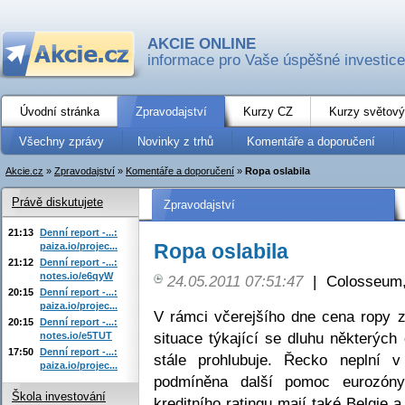
AKCIE ONLINE
informace pro Vaše úspěšné investice
Úvodní stránka
Zpravodajství
Kurzy CZ
Kurzy světový
Všechny zprávy
Novinky z trhů
Komentáře a doporučení
Akcie.cz
»
Zpravodajství
»
Komentáře a doporučení
»
Ropa oslabila
Právě diskutujete
Zpravodajství
21:13
Denní report -...:
Ropa oslabila
paiza.io/projec...
21:12
Denní report -...:
notes.io/e6qyW
24.05.2011 07:51:47
|
Colosseum,
20:15
Denní report -...:
paiza.io/projec...
V rámci včerejšího dne cena ropy 
20:15
Denní report -...:
situace týkající se dluhu některýc
notes.io/e5TUT
17:50
Denní report -...:
stále prohlubuje. Řecko neplní 
paiza.io/projec...
podmíněna další pomoc eurozóny
Škola investování
kreditního ratingu mají také Belgie a