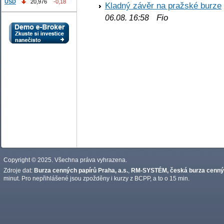
USD
20,976
-0,18
Kladný závěr na pražské burze
Fio
06.08. 16:58
Copyright © 2025. Všechna práva vyhrazena.
Zdroje dat:
Burza cenných papírů Praha, a.s.
,
RM-SYSTÉM, česká burza cennýc
minut. Pro nepřihlášené jsou zpožděny i kurzy z BCPP, a to o 15 min.