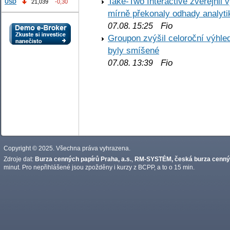
Take-Two Interactive zveřejnil 
USD
21,039
-0,30
mírně překonaly odhady analyti
Fio
07.08. 15:25
Groupon zvýšil celoroční výhl
byly smíšené
Fio
07.08. 13:39
Copyright © 2025. Všechna práva vyhrazena.
Zdroje dat:
Burza cenných papírů Praha, a.s.
,
RM-SYSTÉM, česká burza cennýc
minut. Pro nepřihlášené jsou zpožděny i kurzy z BCPP, a to o 15 min.