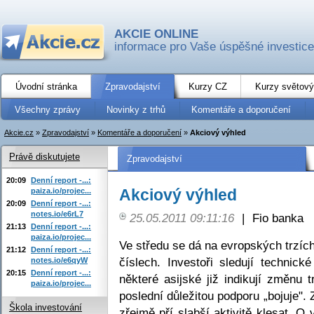
AKCIE ONLINE
informace pro Vaše úspěšné investice
Úvodní stránka
Zpravodajství
Kurzy CZ
Kurzy světový
Všechny zprávy
Novinky z trhů
Komentáře a doporučení
Akcie.cz
»
Zpravodajství
»
Komentáře a doporučení
»
Akciový výhled
Právě diskutujete
Zpravodajství
20:09
Denní report -...:
Akciový výhled
paiza.io/projec...
20:09
Denní report -...:
notes.io/e6rL7
25.05.2011 09:11:16
|
Fio banka
21:13
Denní report -...:
paiza.io/projec...
Ve středu se dá na evropských trzí
21:12
Denní report -...:
číslech. Investoři sledují technic
notes.io/e6qyW
20:15
Denní report -...:
některé asijské již indikují změnu 
paiza.io/projec...
poslední důležitou podporu „bojuje"
Škola investování
zřejmě pří slabší aktivitě klesat. O 