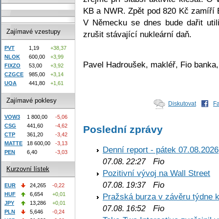
KB a NWR. Zpět pod 820 Kč zamíří E
V Německu se dnes bude dařit util
Zajímavé vzestupy
zrušit stávající nukleární daň.
PVT
1,19
+38,37
NLOK
600,00
+3,99
Pavel Hadroušek, makléř, Fio banka,
FIXZO
53,00
+3,92
CZGCE
985,00
+3,14
UQA
441,80
+1,61
Zajímavé poklesy
Diskutovat
F
VOW3
1 800,00
-5,06
CSG
441,60
-4,62
Poslední zprávy
CTP
361,20
-3,42
MATTE
18 600,00
-3,13
Denní report - pátek 07.08.2026
PEN
6,40
-3,03
Fio
07.08. 22:27
Kurzovní lístek
Pozitivní vývoj na Wall Street
Fio
07.08. 19:37
EUR
24,265
-0,22
HUF
6,654
+0,01
Pražská burza v závěru týdne k
JPY
13,286
+0,01
Fio
07.08. 16:52
PLN
5,646
-0,24