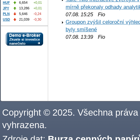
HUF
6,654
+0,01
mírně překonaly odhady analyti
JPY
13,286
+0,01
Fio
PLN
5,646
-0,24
07.08. 15:25
USD
21,039
-0,30
Groupon zvýšil celoroční výhl
byly smíšené
Fio
07.08. 13:39
Copyright © 2025. Všechna práva
vyhrazena.
Zdroje dat:
Burza cenných papírů