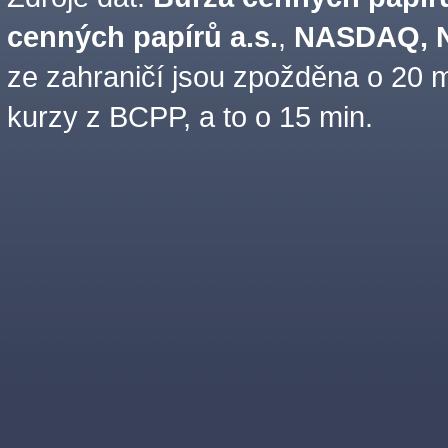
cenných papírů a.s.
,
NASDAQ, N
ze zahraničí jsou zpožděna o 20 m
kurzy z BCPP, a to o 15 min.