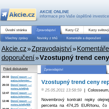
AKCIE ONLINE
informace pro Vaše úspěšné investice
Úvodní stránka
Zpravodajství
Kurzy CZ
Kurzy světový
Všechny zprávy
Novinky z trhů
Komentáře a doporučení
Akcie.cz
»
Zpravodajství
»
Komentáře
doporučení
»
Vzostupný trend ceny
Právě diskutujete
Zpravodajství
20:33
Denní report -...:
Vzostupný trend ceny re
paiza.io/projec...
20:33
Denní report -...:
notes.io/e6iyb
25.05.2011 13:58:59
|
Colosseum,
12:47
Denní report -...:
paiza.io/projec...
Novembrový kontrakt repky olejne
12:46
Denní report -...:
percenta na 474,25 EUR/tonu, čo 
notes.io/e6yWX
20:09
Denní report -...: