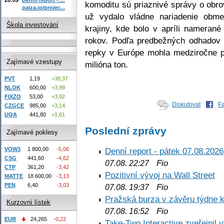
komoditu sú priaznivé správy o ob
paiza.io/projec...
už vydalo vládne nariadenie obm
Škola investování
krajiny, kde bolo v apríli nameran
rokov. Podľa predbežných odhadov 
repky v Európe mohla medziročne p
Zajímavé vzestupy
milióna ton.
PVT
1,19
+38,37
NLOK
600,00
+3,99
FIXZO
53,00
+3,92
Diskutovat
F
CZGCE
985,00
+3,14
UQA
441,80
+1,61
Poslední zprávy
Zajímavé poklesy
VOW3
1 800,00
-5,06
Denní report - pátek 07.08.2026
CSG
441,60
-4,62
Fio
07.08. 22:27
CTP
361,20
-3,42
Pozitivní vývoj na Wall Street
MATTE
18 600,00
-3,13
PEN
6,40
-3,03
Fio
07.08. 19:37
Pražská burza v závěru týdne k
Kurzovní lístek
Fio
07.08. 16:52
EUR
24,265
-0,22
Take-Two Interactive zveřejnil 