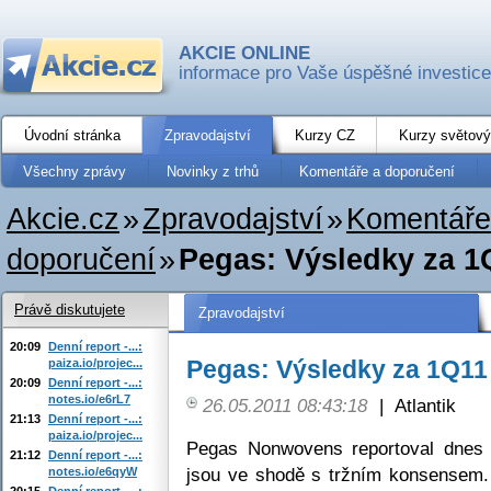
AKCIE ONLINE
informace pro Vaše úspěšné investice
Úvodní stránka
Zpravodajství
Kurzy CZ
Kurzy světový
Všechny zprávy
Novinky z trhů
Komentáře a doporučení
Akcie.cz
»
Zpravodajství
»
Komentáře
doporučení
»
Pegas: Výsledky za 1
Právě diskutujete
Zpravodajství
20:09
Denní report -...:
Pegas: Výsledky za 1Q11
paiza.io/projec...
20:09
Denní report -...:
notes.io/e6rL7
26.05.2011 08:43:18
|
Atlantik
21:13
Denní report -...:
paiza.io/projec...
Pegas Nonwovens reportoval dnes 
21:12
Denní report -...:
jsou ve shodě s tržním konsensem.
notes.io/e6qyW
20:15
Denní report -...: