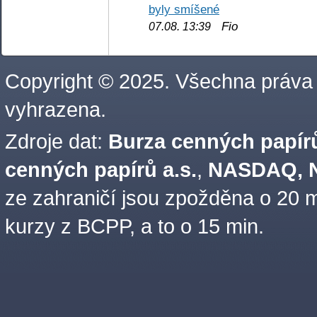
byly smíšené
Fio
07.08. 13:39
Copyright © 2025. Všechna práva
vyhrazena.
Zdroje dat:
Burza cenných papírů
cenných papírů a.s.
,
NASDAQ, N
ze zahraničí jsou zpožděna o 20 m
kurzy z BCPP, a to o 15 min.