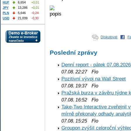
HUF
6,654
+0,01
JPY
13,286
+0,01
PLN
5,646
-0,24
USD
21,039
-0,30
Diskutovat
F
Poslední zprávy
Denní report - pátek 07.08.2026
Fio
07.08. 22:27
Pozitivní vývoj na Wall Street
Fio
07.08. 19:37
Pražská burza v závěru týdne k
Fio
07.08. 16:52
Take-Two Interactive zveřejnil 
mírně překonaly odhady analyti
Fio
07.08. 15:25
Groupon zvýšil celoroční výhl