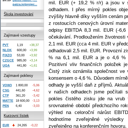
mil. EUR (+ 19,2 % r/r) a jsou v
paiza.io/projec...
odhadem. I přes mírný pokles obje
Škola investování
zvýšily hlavně díky vyšším cenám pr
z rostoucích cenových úrovní mater
odpisy EBITDA 8,3 mil. EUR (-6,6 
Zajímavé vzestupy
očekávání. Prodloužením životnosti 
2,1 mil. EUR (cca 4 mil. EUR v před
PVT
1,19
+38,37
odhadovali 2,5 mil. EUR. Provozní z
NLOK
600,00
+3,99
FIXZO
53,00
+3,92
% na 6,1 mil. EUR a je o 4,6 % 
CZGCE
985,00
+3,14
Pozitivní vliv finančních položek j
UQA
441,80
+1,61
Čistý zisk oznámila společnost ve 
Zajímavé poklesy
konsensem o 4,6 %. Důvodem mírně h
odhady je vyšší daň z příjmů. Aktuá
VOW3
1 800,00
-5,06
CSG
441,60
-4,62
v našich odhadech jsme počítali 
CTP
361,20
-3,42
pokles čistého zisku jde na vrub
MATTE
18 600,00
-3,13
srovnatelné období předchozího rok
PEN
6,40
-3,03
výhled na celoroční nárůst EBI
Kurzovní lístek
hodnotíme zveřejněné výsledky 
zveřejněno na konferenčním hovoru.
EUR
24,265
-0,22