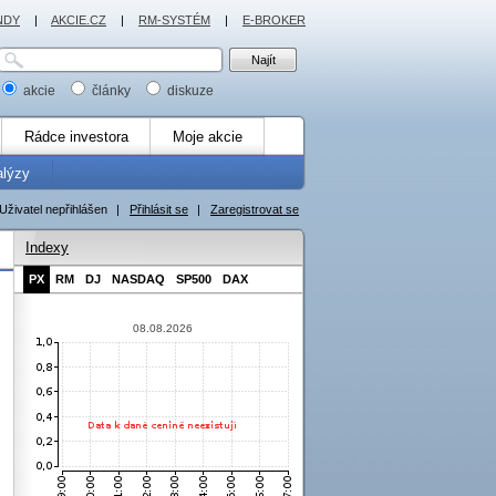
NDY
|
AKCIE.CZ
|
RM-SYSTÉM
|
E-BROKER
akcie
články
diskuze
Rádce investora
Moje akcie
alýzy
Uživatel nepřihlášen
|
Přihlásit se
|
Zaregistrovat se
Indexy
PX
RM
DJ
NASDAQ
SP500
DAX
08.08.2026