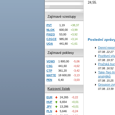
24,55.
Zajímavé vzestupy
PVT
1,19
+38,37
NLOK
600,00
+3,99
FIXZO
53,00
+3,92
Poslední zpráv
CZGCE
985,00
+3,14
UQA
441,80
+1,61
Denní repor
07.08. 22:27
Zajímavé poklesy
Pozitivní vý
07.08. 19:37
VOW3
1 800,00
-5,06
Pražská bur
CSG
441,60
-4,62
07.08. 16:52
CTP
361,20
-3,42
Take-Two In
MATTE
18 600,00
-3,13
analytiků
PEN
6,40
-3,03
07.08. 15:25
Groupon zvý
Kurzovní lístek
07.08. 13:39
EUR
24,265
-0,22
HUF
6,654
+0,01
JPY
13,286
+0,01
PLN
5,646
-0,24