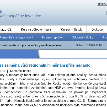
FIOFO
E
Vaše úspěšné investice
urzy CZ
Kurzy světových burz
Kurzovní lístek
Diskuse
Komentáře a doporučení
Firemní zprávy
Odborné články
An
Koruně se dnes zejména vůči regionálním měnám...
Sobota 8.8.2026 18:06
s zejména vůči regionálním měnám příliš nedařilo
0:00
|
Komerční banka
lotý a maďarský forint dnes vůči euru celkem slušně posílily, česká měna
tila. Zlotý a forint nabízející vyšší úrokový výnos profitovaly především z
 na globálním trhu v očekávání, že Řecko obdrží do konce června další
lotému pak pomohla i zveřejněná data HDP za první čtvrtletí, která ukázala
bu domácností. To podpořilo tržní očekávání na pokračující zvyšování
h sazeb. Zlotý si tak dnes vůči euru polepšil o cca 0,6 %, o více než půl
ější i forint. Naopak česká měna lehce oslabila o zhruba 0,1 %. Zatímco ráno
nacházel těsně pod 24,50, v odpoledních hodinách byla atakována hladina