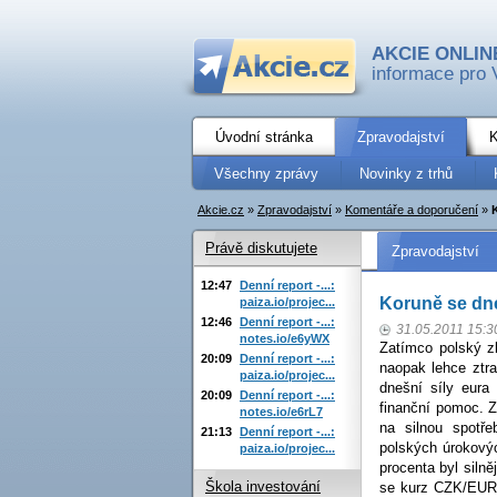
AKCIE ONLIN
informace pro 
Úvodní stránka
Zpravodajství
K
Všechny zprávy
Novinky z trhů
Akcie.cz
»
Zpravodajství
»
Komentáře a doporučení
»
Právě diskutujete
Zpravodajství
12:47
Denní report -...:
Koruně se dne
paiza.io/projec...
12:46
Denní report -...:
31.05.2011 15:3
notes.io/e6yWX
Zatímco polský z
20:09
Denní report -...:
naopak lehce ztra
paiza.io/projec...
dnešní síly eura
20:09
Denní report -...:
finanční pomoc. Z
notes.io/e6rL7
na silnou spotře
21:13
Denní report -...:
polských úrokovýc
paiza.io/projec...
procenta byl siln
Škola investování
se kurz CZK/EUR 