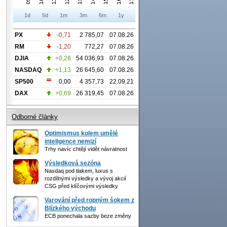
1d
5d
1m
3m
6m
1y
PX
-0,71
2 785,07
07.08.26
RM
-1,20
772,27
07.08.26
DJIA
+0,28
54 036,93
07.08.26
NASDAQ
+1,13
26 645,60
07.08.26
SP500
0,00
4 357,73
22.09.21
DAX
+0,69
26 319,45
07.08.26
Odborné články
Optimismus kolem umělé
inteligence nemizí
Trhy navíc chtějí vidět návratnost
Výsledková sezóna
Nasdaq pod tlakem, luxus s
rozdílnými výsledky a vývoj akcií
CSG před klíčovými výsledky
Varování před ropným šokem z
Blízkého východu
ECB ponechala sazby beze změny