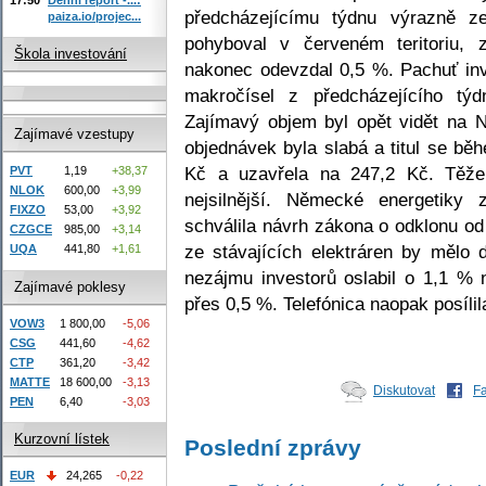
předcházejícímu týdnu výrazně 
paiza.io/projec...
pohyboval v červeném teritoriu, 
Škola investování
nakonec odevzdal 0,5 %. Pachuť in
makročísel z předcházejícího tý
Zajímavý objem byl opět vidět na N
Zajímavé vzestupy
objednávek byla slabá a titul se bě
Kč a uzavřela na 247,2 Kč. Těžeb
PVT
1,19
+38,37
NLOK
600,00
+3,99
nejsilnější. Německé energetiky 
FIXZO
53,00
+3,92
schválila návrh zákona o odklonu od
CZGCE
985,00
+3,14
ze stávajících elektráren by mělo 
UQA
441,80
+1,61
nezájmu investorů oslabil o 1,1 %
Zajímavé poklesy
přes 0,5 %. Telefónica naopak posíli
VOW3
1 800,00
-5,06
CSG
441,60
-4,62
CTP
361,20
-3,42
MATTE
18 600,00
-3,13
Diskutovat
F
PEN
6,40
-3,03
Kurzovní lístek
Poslední zprávy
EUR
24,265
-0,22