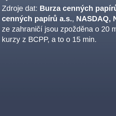
Zdroje dat:
Burza cenných papírů
cenných papírů a.s.
,
NASDAQ, N
ze zahraničí jsou zpožděna o 20 m
kurzy z BCPP, a to o 15 min.