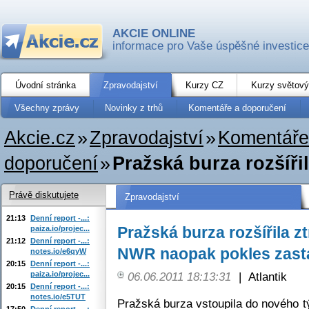
AKCIE ONLINE
informace pro Vaše úspěšné investice
Úvodní stránka
Zpravodajství
Kurzy CZ
Kurzy světový
Všechny zprávy
Novinky z trhů
Komentáře a doporučení
Akcie.cz
»
Zpravodajství
»
Komentáře
doporučení
»
Pražská burza rozšíři
Právě diskutujete
Zpravodajství
21:13
Denní report -...:
Pražská burza rozšířila z
paiza.io/projec...
21:12
Denní report -...:
NWR naopak pokles zasta
notes.io/e6qyW
20:15
Denní report -...:
paiza.io/projec...
06.06.2011 18:13:31
|
Atlantik
20:15
Denní report -...:
notes.io/e5TUT
Pražská burza vstoupila do nového t
17:50
Denní report -...: