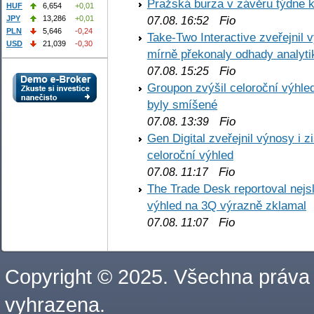
Pražská burza v závěru týdne k
HUF
6,654
+0,01
Fio
JPY
13,286
+0,01
07.08. 16:52
PLN
5,646
-0,24
Take-Two Interactive zveřejnil 
USD
21,039
-0,30
mírně překonaly odhady analyti
Fio
07.08. 15:25
Groupon zvýšil celoroční výhl
byly smíšené
Fio
07.08. 13:39
Gen Digital zveřejnil výnosy i 
celoroční výhled
Fio
07.08. 11:17
The Trade Desk reportoval nejs
výhled na 3Q výrazně zklamal
Fio
07.08. 11:07
Copyright © 2025. Všechna práva
vyhrazena.